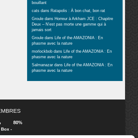
ION.
bouillant
dans leur
cats
dans
Ratapolis : À bon chat, bon rat
ne au-
Groule
dans
Horreur à Arkham JCE : Chapitre
belle
Deux – N’est pas morte une gamme qui à
le cas de ce
jamais sort
e une cover
Groule
dans
Life of the AMAZONIA : En
ort a priori
phasme avec la nature
gnore les
morlockbob
dans
Life of the AMAZONIA : En
phasme avec la nature
Salmanazar
dans
Life of the AMAZONIA : En
phasme avec la nature
MEMBRES
80%
b
 Box -