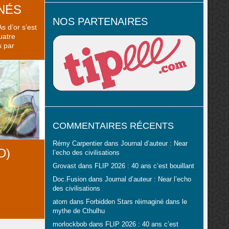
NÉS
NOS PARTENAIRES
s d’or s’est
uatre
s par
ent a
élections,
cidé que
boutique
ence […]
COMMENTAIRES RÉCENTS
Rémy Carpentier
dans
Journal d’auteur : Near
D)
l’echo des civilisations
Grovast
dans
FLIP 2026 : 40 ans c’est bouillant
Doc.Fusion
dans
Journal d’auteur : Near l’echo
des civilisations
atom
dans
Forbidden Stars réimaginé dans le
mythe de Cthulhu
morlockbob
dans
FLIP 2026 : 40 ans c’est