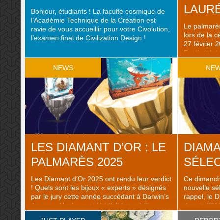
LAURÉ
Bonjour, étudiants ! La faculté cosmique de
l’Académie Technique de la Création est
Le palmarès
ravie de vous accueillir pour votre Civolution,
lors de la c
l’examen final de Civilization Design !
27 février 
Festival In
oui cette 
NEWS
NE
décernée l
As d’or a p
LES DIAMANT D’OR : LE
DIAMA
PALMARÈS 2025
SÉLEC
Les Diamant d’Or 2025 ont rendu leur verdict
Ce dimanche
! Quels sont les bijoux « experts » désignés
nouvelle sé
par le jury cette année succédant à Darwin’s
rappel, le D
Journey, Nucleum et Voidfall (news) ?
depuis 2018 
L’annonce est tombée sur leur page
jeux dits «