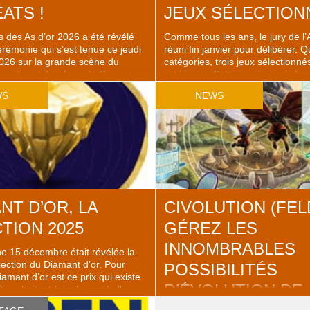
ATS !
JEUX SÉLECTION
 des As d’or 2026 a été révélé
Comme tous les ans, le jury de l’A
érémonie qui s’est tenue ce jeudi
réuni fin janvier pour délibérer. Q
2026 sur la grande scène du
catégories, trois jeux sélectionné
ternational des Jeux de Cannes –
catégorie. Cette année le règlem
même grande scène où est
changé concernant les dates de s
WS
NEWS
a Palme d’Or. La cérémonie des
et pour plus de clarté, il a été dé
ermis de révéler les quatre […]
cela concerne les jeux sortis en 
durant l’année civile, en l’occurr
NT D’OR, LA
CIVOLUTION (FEL
TION 2025
GÉREZ LES
INNOMBRABLES
 15 décembre était révélée la
lection du Diamant d’or. Pour
POSSIBILITÉS
iamant d’or est ce prix qui existe
D’ÉVOLUTION DE
souhaitant faire la part belle aux
 experts », essentiellement des