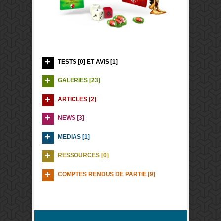
TESTS [0] ET AVIS [1]
GALERIES [23]
ARTICLES [2]
NEWS [3]
MEDIAS [1]
RESSOURCES [0]
COMPTES RENDUS DE PARTIE [9]