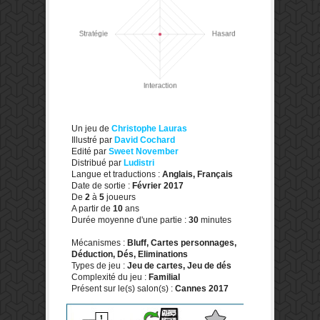
Un jeu de
Christophe Lauras
Illustré par
David Cochard
Edité par
Sweet November
Distribué par
Ludistri
Langue et traductions :
Anglais, Français
Date de sortie :
Février 2017
De
2
à
5
joueurs
A partir de
10
ans
Durée moyenne d'une partie :
30
minutes
Mécanismes :
Bluff, Cartes personnages,
Déduction, Dés, Eliminations
Types de jeu :
Jeu de cartes, Jeu de dés
Complexité du jeu :
Familial
Présent sur le(s) salon(s) :
Cannes 2017