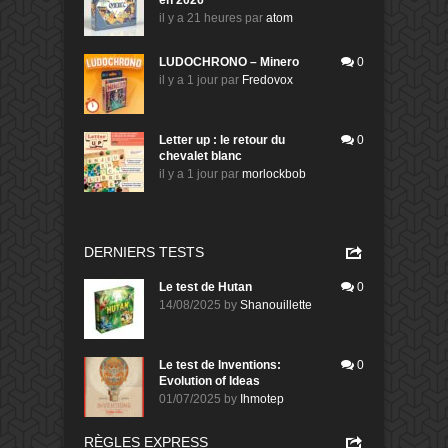
en 2026
il y a 21 heures
par
atom
LUDOCHRONO – Minero
0
il y a 1 jour
par
Fredovox
Letter up : le retour du
0
chevalet blanc
il y a 1 jour
par
morlockbob
DERNIERS TESTS
Le test de Hutan
0
14/08/2025
by
Shanouillette
Le test de Inventions:
0
Evolution of Ideas
01/07/2025
by
Ihmotep
RÈGLES EXPRESS