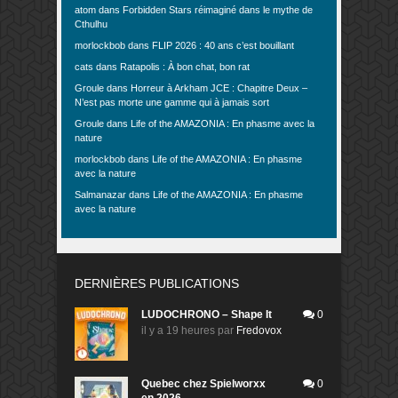
atom
dans
Forbidden Stars réimaginé dans le mythe de
Cthulhu
morlockbob
dans
FLIP 2026 : 40 ans c’est bouillant
cats
dans
Ratapolis : À bon chat, bon rat
Groule
dans
Horreur à Arkham JCE : Chapitre Deux –
N’est pas morte une gamme qui à jamais sort
Groule
dans
Life of the AMAZONIA : En phasme avec la
nature
morlockbob
dans
Life of the AMAZONIA : En phasme
avec la nature
Salmanazar
dans
Life of the AMAZONIA : En phasme
avec la nature
DERNIÈRES PUBLICATIONS
LUDOCHRONO – Shape It
0
il y a 19 heures
par
Fredovox
Quebec chez Spielworxx
0