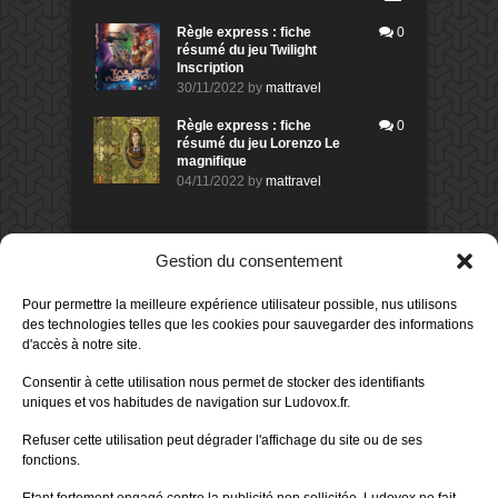
Règle express : fiche
0
résumé du jeu Twilight
Inscription
30/11/2022
by
mattravel
Règle express : fiche
0
résumé du jeu Lorenzo Le
magnifique
04/11/2022
by
mattravel
DERNIERS AVIS DES MEMBRES
Gestion du consentement
60%
Avis de
morlockbob
Pour permettre la meilleure expérience utilisateur possible, nus utilisons
Sur le jeu Collect!
des technologies telles que les cookies pour sauvegarder des informations
Publié le
il y a 6 heures
d'accès à notre site.
80%
Consentir à cette utilisation nous permet de stocker des identifiants
Avis de
morlockbob
uniques et vos habitudes de navigation sur Ludovox.fr.
Sur le jeu Detective Box - Ciao
Bella
Refuser cette utilisation peut dégrader l'affichage du site ou de ses
Publié le
il y a 1 jour
fonctions.
80%
Avis de
morlockbob