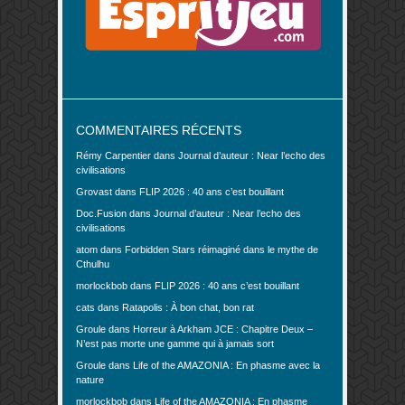
COMMENTAIRES RÉCENTS
Rémy Carpentier
dans
Journal d’auteur : Near l’echo des
civilisations
Grovast
dans
FLIP 2026 : 40 ans c’est bouillant
Doc.Fusion
dans
Journal d’auteur : Near l’echo des
civilisations
atom
dans
Forbidden Stars réimaginé dans le mythe de
Cthulhu
morlockbob
dans
FLIP 2026 : 40 ans c’est bouillant
cats
dans
Ratapolis : À bon chat, bon rat
Groule
dans
Horreur à Arkham JCE : Chapitre Deux –
N’est pas morte une gamme qui à jamais sort
Groule
dans
Life of the AMAZONIA : En phasme avec la
nature
morlockbob
dans
Life of the AMAZONIA : En phasme