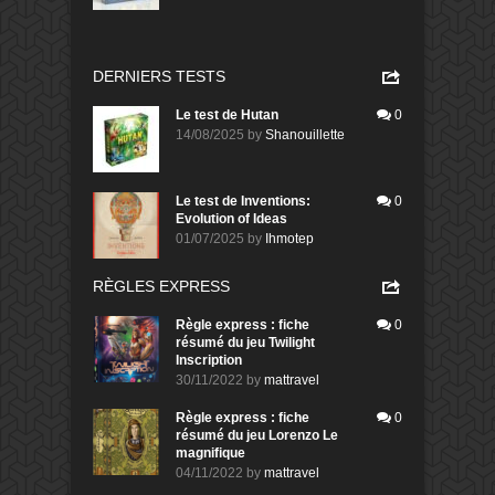
DERNIERS TESTS
Le test de Hutan
0
14/08/2025
by
Shanouillette
Le test de Inventions:
0
Evolution of Ideas
01/07/2025
by
Ihmotep
RÈGLES EXPRESS
Règle express : fiche
0
résumé du jeu Twilight
Inscription
30/11/2022
by
mattravel
Règle express : fiche
0
résumé du jeu Lorenzo Le
magnifique
04/11/2022
by
mattravel