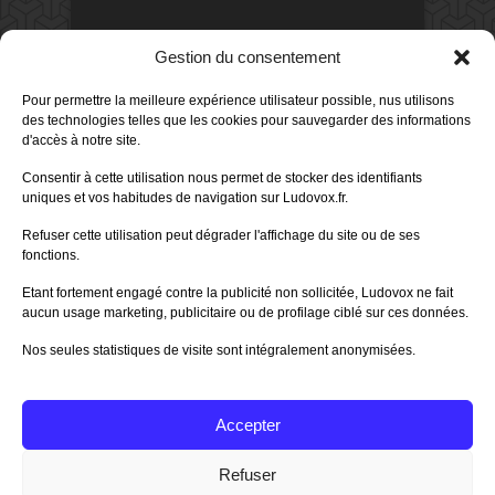
DERNIERS AVIS DES MEMBRES
Gestion du consentement
60%
Avis de
morlockbob
Pour permettre la meilleure expérience utilisateur possible, nus utilisons
Sur le jeu Collect!
des technologies telles que les cookies pour sauvegarder des informations
Publié le
il y a 1 jour
d'accès à notre site.
80%
Avis de
morlockbob
Consentir à cette utilisation nous permet de stocker des identifiants
Sur le jeu Detective Box - Ciao
uniques et vos habitudes de navigation sur Ludovox.fr.
Bella
Publié le
il y a 3 jours
Refuser cette utilisation peut dégrader l'affichage du site ou de ses
fonctions.
80%
Avis de
morlockbob
Sur le jeu Detective Box - Ciao
Etant fortement engagé contre la publicité non sollicitée, Ludovox ne fait
Bella
aucun usage marketing, publicitaire ou de profilage ciblé sur ces données.
Publié le
il y a 3 jours
Nos seules statistiques de visite sont intégralement anonymisées.
70%
Avis de
morlockbob
Sur le jeu Aeterna
Publié le
il y a 4 jours
Accepter
Tous les avis
Refuser