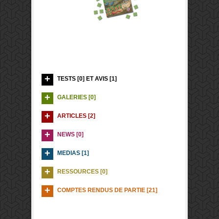
TESTS [0] ET AVIS [1]
GALERIES [0]
ARTICLES [2]
NEWS [0]
MEDIAS [1]
RESSOURCES [0]
COMPTES RENDUS DE PARTIE [21]