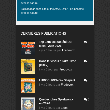
avec la nature
Salmanazar
dans
Life of the AMAZONIA : En phasme
avec la nature
DERNIÈRES PUBLICATIONS
Top Jeux de société Du
0
Mois : Juin 2026
il y a 1 heure
par
Fredovox
Dans le Viseur : Take Time
0
[#DLV]
il y a 1 jour
par
Fredovox
LUDOCHRONO – Shape It
0
il y a 2 jours
par
Fredovox
Quebec chez Spielworxx
0
en 2026
il y a 2 jours
par
atom