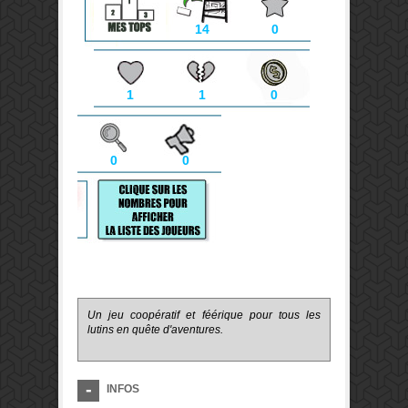
14
0
1
1
0
0
0
Un jeu coopératif et féérique pour tous les
lutins en quête d'aventures.
INFOS