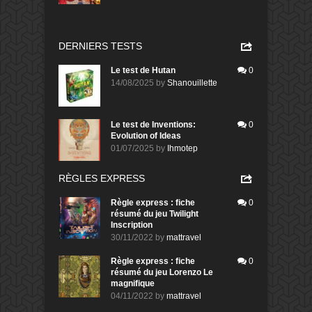
DERNIERS TESTS
Le test de Hutan
0
14/08/2025
by
Shanouillette
Le test de Inventions:
0
Evolution of Ideas
01/07/2025
by
Ihmotep
RÈGLES EXPRESS
Règle express : fiche
0
résumé du jeu Twilight
Inscription
30/11/2022
by
mattravel
Règle express : fiche
0
résumé du jeu Lorenzo Le
magnifique
04/11/2022
by
mattravel