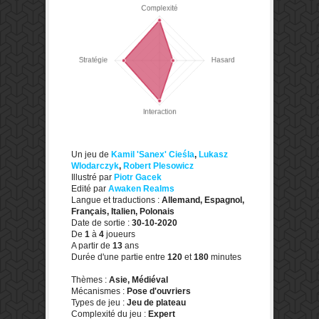
Un jeu de
Kamil 'Sanex' Cieśla
,
Lukasz
Wlodarczyk
,
Robert Plesowicz
Illustré par
Piotr Gacek
Edité par
Awaken Realms
Langue et traductions :
Allemand, Espagnol,
Français, Italien, Polonais
Date de sortie :
30-10-2020
De
1
à
4
joueurs
A partir de
13
ans
Durée d'une partie entre
120
et
180
minutes
Thèmes :
Asie, Médiéval
Mécanismes :
Pose d'ouvriers
Types de jeu :
Jeu de plateau
Complexité du jeu :
Expert