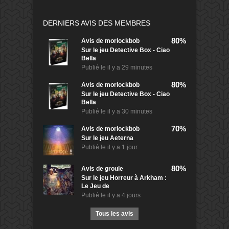
DERNIERS AVIS DES MEMBRES
80%
Avis de
morlockbob
Sur le jeu Detective Box - Ciao
Bella
Publié le
il y a 29 minutes
80%
Avis de
morlockbob
Sur le jeu Detective Box - Ciao
Bella
Publié le
il y a 30 minutes
70%
Avis de
morlockbob
Sur le jeu Aeterna
Publié le
il y a 1 jour
80%
Avis de
groule
Sur le jeu Horreur à Arkham :
Le Jeu de
Publié le
il y a 4 jours
Tous les avis