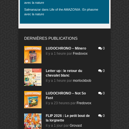
avec la nature
Salmanazar
dans
Life of the AMAZONIA : En phasme
avec la nature
DERNIÈRES PUBLICATIONS
LUDOCHRONO – Minero
0
il y a 1 heure
par
Fredovox
Letter up : le retour du
0
chevalet blanc
il y a 1 heure
par
morlockbob
LUDOCHRONO – Not So
0
Fast
il y a 23 heures
par
Fredovox
FLIP 2026 : Le petit bout de
0
la lorgnette
il y a 1 jour
par
Grovast