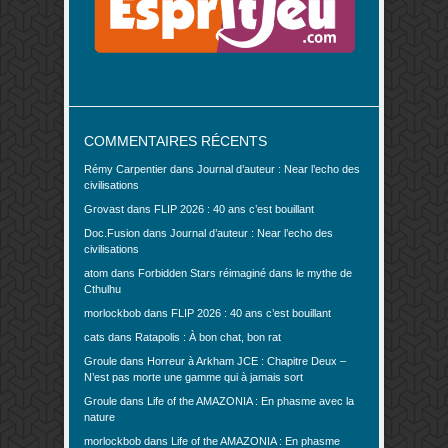
COMMENTAIRES RÉCENTS
Rémy Carpentier
dans
Journal d’auteur : Near l’echo des
civilisations
Grovast
dans
FLIP 2026 : 40 ans c’est bouillant
Doc.Fusion
dans
Journal d’auteur : Near l’echo des
civilisations
atom
dans
Forbidden Stars réimaginé dans le mythe de
Cthulhu
morlockbob
dans
FLIP 2026 : 40 ans c’est bouillant
cats
dans
Ratapolis : À bon chat, bon rat
Groule
dans
Horreur à Arkham JCE : Chapitre Deux –
N’est pas morte une gamme qui à jamais sort
Groule
dans
Life of the AMAZONIA : En phasme avec la
nature
morlockbob
dans
Life of the AMAZONIA : En phasme