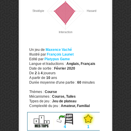
Un jeu de
Maxence Vaché
Illustré par
François Launet
Edité par
Platypus Game
Langue et traductions :
Anglais, Français
Date de sortie :
Février 2020
De
2
à
4
joueurs
A partir de
10
ans
Durée moyenne d'une partie :
60
minutes
Thèmes :
Course
Mécanismes :
Course, Tuiles
Types de jeu :
Jeu de plateau
Complexité du jeu :
Amateur, Familial
4
1