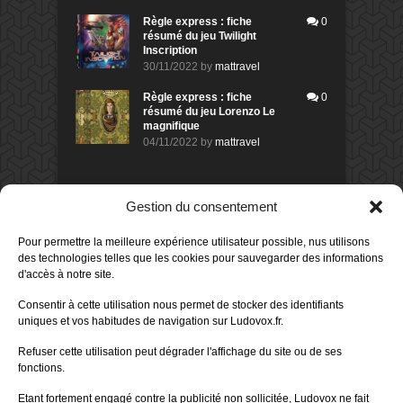
Règle express : fiche
0
résumé du jeu Twilight
Inscription
30/11/2022
by
mattravel
Règle express : fiche
0
résumé du jeu Lorenzo Le
magnifique
04/11/2022
by
mattravel
DERNIERS AVIS DES MEMBRES
Gestion du consentement
60%
Avis de
morlockbob
Pour permettre la meilleure expérience utilisateur possible, nus utilisons
Sur le jeu Collect!
des technologies telles que les cookies pour sauvegarder des informations
Publié le
il y a 11 heures
d'accès à notre site.
80%
Consentir à cette utilisation nous permet de stocker des identifiants
Avis de
morlockbob
uniques et vos habitudes de navigation sur Ludovox.fr.
Sur le jeu Detective Box - Ciao
Bella
Refuser cette utilisation peut dégrader l'affichage du site ou de ses
Publié le
il y a 1 jour
fonctions.
80%
Avis de
morlockbob
Etant fortement engagé contre la publicité non sollicitée, Ludovox ne fait
Sur le jeu Detective Box - Ciao