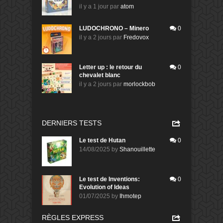
il y a 1 jour
par
atom
LUDOCHRONO – Minero
0
il y a 2 jours
par
Fredovox
Letter up : le retour du
0
chevalet blanc
il y a 2 jours
par
morlockbob
DERNIERS TESTS
Le test de Hutan
0
14/08/2025
by
Shanouillette
Le test de Inventions:
0
Evolution of Ideas
01/07/2025
by
Ihmotep
RÈGLES EXPRESS