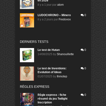
en 2026
il y a 1 jour
par
atom
LUDOCHRONO – Minero
0
il y a 2 jours
par
Fredovox
DERNIERS TESTS
Le test de Hutan
0
14/08/2025
by
Shanouillette
Le test de Inventions:
0
Evolution of Ideas
01/07/2025
by
Ihmotep
RÈGLES EXPRESS
Règle express : fiche
0
résumé du jeu Twilight
Inscription