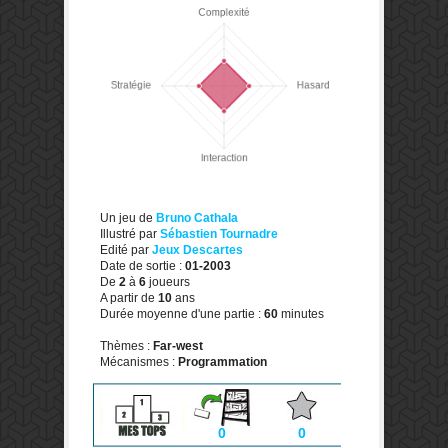
Un jeu de
Bruno Cathala
Illustré par
Sébastien Tournadre
Edité par
Jeux Descartes
Date de sortie :
01-2003
De
2
à
6
joueurs
A partir de
10
ans
Durée moyenne d'une partie :
60
minutes
Thèmes :
Far-west
Mécanismes :
Programmation
0
0