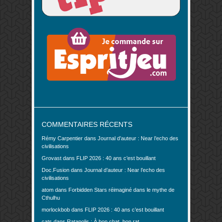
COMMENTAIRES RÉCENTS
Rémy Carpentier
dans
Journal d’auteur : Near l’echo des
civilisations
Grovast
dans
FLIP 2026 : 40 ans c’est bouillant
Doc.Fusion
dans
Journal d’auteur : Near l’echo des
civilisations
atom
dans
Forbidden Stars réimaginé dans le mythe de
Cthulhu
morlockbob
dans
FLIP 2026 : 40 ans c’est bouillant
cats
dans
Ratapolis : À bon chat, bon rat