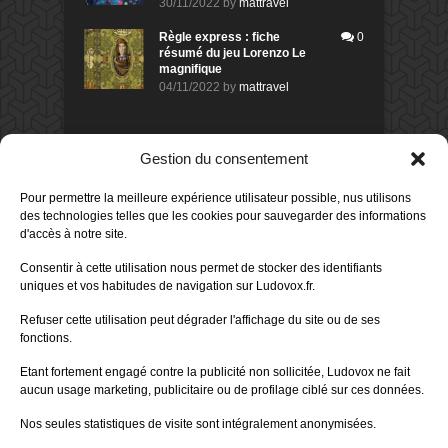
30/11/2022
by
mattravel
Règle express : fiche
0
résumé du jeu Lorenzo Le
magnifique
04/11/2022
by
mattravel
DERNIERS AVIS DES MEMBRES
Gestion du consentement
60%
Avis de
morlockbob
Pour permettre la meilleure expérience utilisateur possible, nus utilisons
Sur le jeu Collect!
des technologies telles que les cookies pour sauvegarder des informations
Publié le
il y a 1 jour
d'accès à notre site.
80%
Avis de
morlockbob
Consentir à cette utilisation nous permet de stocker des identifiants
Sur le jeu Detective Box - Ciao
uniques et vos habitudes de navigation sur Ludovox.fr.
Bella
Publié le
il y a 2 jours
Refuser cette utilisation peut dégrader l'affichage du site ou de ses
fonctions.
80%
Avis de
morlockbob
Sur le jeu Detective Box - Ciao
Etant fortement engagé contre la publicité non sollicitée, Ludovox ne fait
Bella
aucun usage marketing, publicitaire ou de profilage ciblé sur ces données.
Publié le
il y a 2 jours
Nos seules statistiques de visite sont intégralement anonymisées.
70%
Avis de
morlockbob