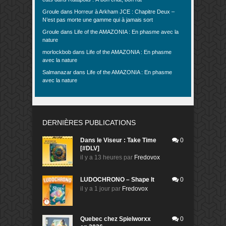
Groule
dans
Horreur à Arkham JCE : Chapitre Deux –
N’est pas morte une gamme qui à jamais sort
Groule
dans
Life of the AMAZONIA : En phasme avec la
nature
morlockbob
dans
Life of the AMAZONIA : En phasme
avec la nature
Salmanazar
dans
Life of the AMAZONIA : En phasme
avec la nature
DERNIÈRES PUBLICATIONS
Dans le Viseur : Take Time
0
[#DLV]
il y a 13 heures
par
Fredovox
LUDOCHRONO – Shape It
0
il y a 1 jour
par
Fredovox
Quebec chez Spielworxx
0