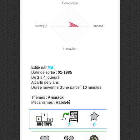
Edité par
MB
Date de sortie :
01-1985
De
2
à
4
joueurs
A partir de
5
ans
Durée moyenne d'une partie :
10
minutes
Thèmes :
Animaux
Mécanismes :
Habileté
2
0