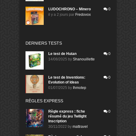
LUDOCHRONO – Minero
0
il y a 2 jours
par
Fredovox
DERNIERS TESTS
Le test de Hutan
0
14/08/2025
by
Shanouillette
Le test de Inventions:
0
Evolution of Ideas
01/07/2025
by
Ihmotep
RÈGLES EXPRESS
Règle express : fiche
0
résumé du jeu Twilight
Inscription
30/11/2022
by
mattravel