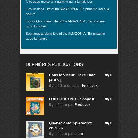
N’est pas morte une gamme qui à jamais sort
Groule
dans
Life of the AMAZONIA : En phasme avec la
nature
morlockbob
dans
Life of the AMAZONIA : En phasme
avec la nature
Salmanazar
dans
Life of the AMAZONIA : En phasme
avec la nature
DERNIÈRES PUBLICATIONS
Dans le Viseur : Take Time
0
[#DLV]
il y a 20 heures
par
Fredovox
LUDOCHRONO – Shape It
0
il y a 1 jour
par
Fredovox
Quebec chez Spielworxx
0
en 2026
il y a 1 jour
par
atom