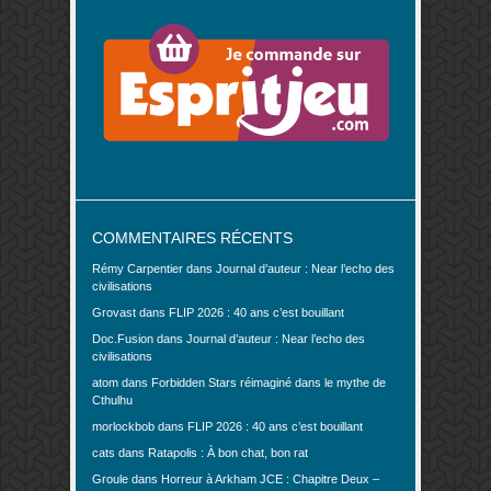
COMMENTAIRES RÉCENTS
Rémy Carpentier
dans
Journal d’auteur : Near l’echo des
civilisations
Grovast
dans
FLIP 2026 : 40 ans c’est bouillant
Doc.Fusion
dans
Journal d’auteur : Near l’echo des
civilisations
atom
dans
Forbidden Stars réimaginé dans le mythe de
Cthulhu
morlockbob
dans
FLIP 2026 : 40 ans c’est bouillant
cats
dans
Ratapolis : À bon chat, bon rat
Groule
dans
Horreur à Arkham JCE : Chapitre Deux –