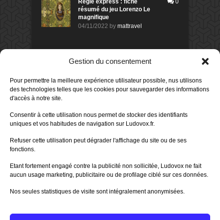
Règle express : fiche
0
résumé du jeu Lorenzo Le
magnifique
04/11/2022
by
mattravel
DERNIERS AVIS DES MEMBRES
Gestion du consentement
60%
Avis de
morlockbob
Pour permettre la meilleure expérience utilisateur possible, nus utilisons
Sur le jeu Collect!
des technologies telles que les cookies pour sauvegarder des informations
Publié le
il y a 1 jour
d'accès à notre site.
80%
Consentir à cette utilisation nous permet de stocker des identifiants
Avis de
morlockbob
uniques et vos habitudes de navigation sur Ludovox.fr.
Sur le jeu Detective Box - Ciao
Bella
Refuser cette utilisation peut dégrader l'affichage du site ou de ses
Publié le
il y a 2 jours
fonctions.
80%
Avis de
morlockbob
Etant fortement engagé contre la publicité non sollicitée, Ludovox ne fait
Sur le jeu Detective Box - Ciao
Bella
aucun usage marketing, publicitaire ou de profilage ciblé sur ces données.
Publié le
il y a 2 jours
Nos seules statistiques de visite sont intégralement anonymisées.
70%
Avis de
morlockbob
Sur le jeu Aeterna
Publié le
il y a 3 jours