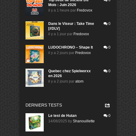
Top Jeux de société Du
0
Mois : Juin 2026
il y a 1 heure
par
Fredovox
Dans le Viseur : Take Time
0
[#DLV]
il y a 1 jour
par
Fredovox
LUDOCHRONO – Shape It
0
il y a 2 jours
par
Fredovox
Quebec chez Spielworxx
0
en 2026
il y a 2 jours
par
atom
DERNIERS TESTS
Le test de Hutan
0
14/08/2025
by
Shanouillette