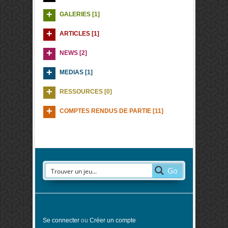
GALERIES [1]
ARTICLES [1]
NEWS [2]
MEDIAS [1]
RESSOURCES [0]
COMPTES RENDUS DE PARTIE [11]
Go
Se connecter
ou
Créer un compte