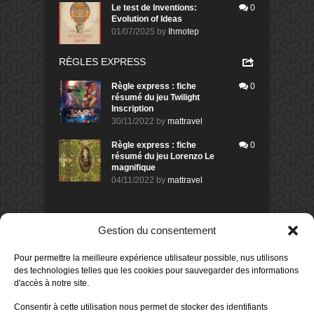
Le test de Inventions:
0
Evolution of Ideas
01/07/2025
by
Ihmotep
RÈGLES EXPRESS
Règle express : fiche
0
résumé du jeu Twilight
Inscription
30/11/2022
by
mattravel
Règle express : fiche
0
résumé du jeu Lorenzo Le
magnifique
04/11/2022
by
mattravel
DERNIERS AVIS DES MEMBRES
Gestion du consentement
60%
Avis de
morlockbob
Pour permettre la meilleure expérience utilisateur possible, nus utilisons
Sur le jeu Collect!
des technologies telles que les cookies pour sauvegarder des informations
Publié le
il y a 1 jour
d'accès à notre site.
80%
Consentir à cette utilisation nous permet de stocker des identifiants
Avis de
morlockbob