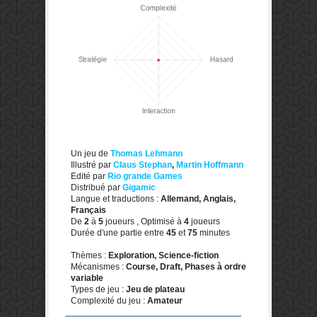
Un jeu de
Thomas Lehmann
Illustré par
Claus Stephan
,
Martin Hoffmann
Edité par
Rio grande Games
Distribué par
Gigamic
Langue et traductions :
Allemand, Anglais,
Français
De
2
à
5
joueurs , Optimisé à
4
joueurs
Durée d'une partie entre
45
et
75
minutes
Thèmes :
Exploration, Science-fiction
Mécanismes :
Course, Draft, Phases à ordre
variable
Types de jeu :
Jeu de plateau
Complexité du jeu :
Amateur