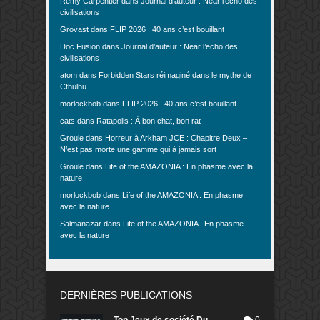
Rémy Carpentier
dans
Journal d’auteur : Near l’echo des
civilisations
Grovast
dans
FLIP 2026 : 40 ans c’est bouillant
Doc.Fusion
dans
Journal d’auteur : Near l’echo des
civilisations
atom
dans
Forbidden Stars réimaginé dans le mythe de
Cthulhu
morlockbob
dans
FLIP 2026 : 40 ans c’est bouillant
cats
dans
Ratapolis : À bon chat, bon rat
Groule
dans
Horreur à Arkham JCE : Chapitre Deux –
N’est pas morte une gamme qui à jamais sort
Groule
dans
Life of the AMAZONIA : En phasme avec la
nature
morlockbob
dans
Life of the AMAZONIA : En phasme
avec la nature
Salmanazar
dans
Life of the AMAZONIA : En phasme
avec la nature
DERNIÈRES PUBLICATIONS