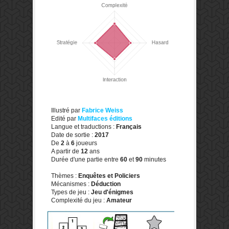
Illustré par
Fabrice Weiss
Edité par
Multifaces éditions
Langue et traductions :
Français
Date de sortie :
2017
De
2
à
6
joueurs
A partir de
12
ans
Durée d'une partie entre
60
et
90
minutes
Thèmes :
Enquêtes et Policiers
Mécanismes :
Déduction
Types de jeu :
Jeu d'énigmes
Complexité du jeu :
Amateur