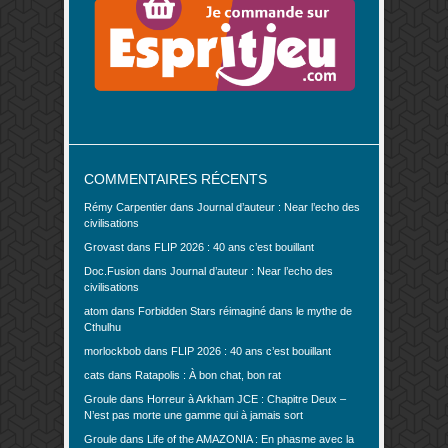
COMMENTAIRES RÉCENTS
Rémy Carpentier
dans
Journal d’auteur : Near l’echo des
civilisations
Grovast
dans
FLIP 2026 : 40 ans c’est bouillant
Doc.Fusion
dans
Journal d’auteur : Near l’echo des
civilisations
atom
dans
Forbidden Stars réimaginé dans le mythe de
Cthulhu
morlockbob
dans
FLIP 2026 : 40 ans c’est bouillant
cats
dans
Ratapolis : À bon chat, bon rat
Groule
dans
Horreur à Arkham JCE : Chapitre Deux –
N’est pas morte une gamme qui à jamais sort
Groule
dans
Life of the AMAZONIA : En phasme avec la