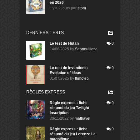
en 2026
il y a 2 jours
par
atom
DERNIERS TESTS
Le test de Hutan
0
14/08/2025
by
Shanouillette
Le test de Inventions:
0
Evolution of Ideas
01/07/2025
by
Ihmotep
RÈGLES EXPRESS
Règle express : fiche
0
résumé du jeu Twilight
Inscription
30/11/2022
by
mattravel
Règle express : fiche
0
résumé du jeu Lorenzo Le
magnifique