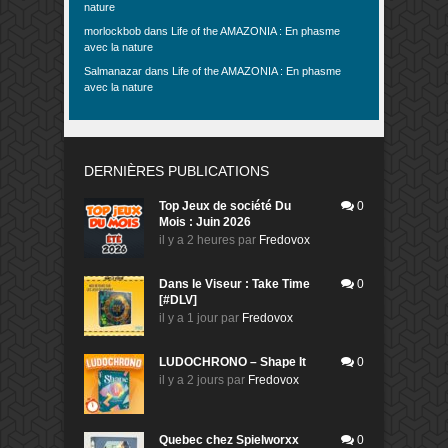
nature
morlockbob
dans
Life of the AMAZONIA : En phasme
avec la nature
Salmanazar
dans
Life of the AMAZONIA : En phasme
avec la nature
DERNIÈRES PUBLICATIONS
Top Jeux de société Du
0
Mois : Juin 2026
il y a 2 heures
par
Fredovox
Dans le Viseur : Take Time
0
[#DLV]
il y a 1 jour
par
Fredovox
LUDOCHRONO – Shape It
0
il y a 2 jours
par
Fredovox
Quebec chez Spielworxx
0