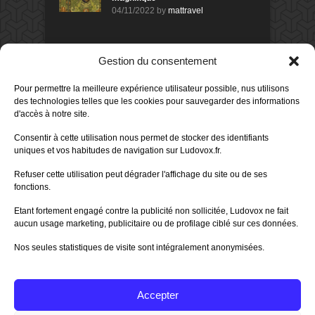
04/11/2022
by
mattravel
DERNIERS AVIS DES MEMBRES
Gestion du consentement
60%
Avis de
morlockbob
Pour permettre la meilleure expérience utilisateur possible, nus utilisons
Sur le jeu Collect!
des technologies telles que les cookies pour sauvegarder des informations
Publié le
il y a 1 jour
d'accès à notre site.
80%
Consentir à cette utilisation nous permet de stocker des identifiants
Avis de
morlockbob
uniques et vos habitudes de navigation sur Ludovox.fr.
Sur le jeu Detective Box - Ciao
Bella
Refuser cette utilisation peut dégrader l'affichage du site ou de ses
Publié le
il y a 3 jours
fonctions.
80%
Avis de
morlockbob
Etant fortement engagé contre la publicité non sollicitée, Ludovox ne fait
Sur le jeu Detective Box - Ciao
Bella
aucun usage marketing, publicitaire ou de profilage ciblé sur ces données.
Publié le
il y a 3 jours
Nos seules statistiques de visite sont intégralement anonymisées.
70%
Avis de
morlockbob
Sur le jeu Aeterna
Publié le
il y a 4 jours
Accepter