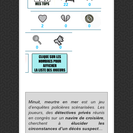
22
0
2
0
0
0
0
Minuit, meurtre en mer
est un jeu
d’enquêtes policières scénarisées. Les
joueurs, des
détectives privés
réunis
en congrès sur un
navire de croisière
,
cherchent à
élucider les
circonstances d’un décès suspect
…