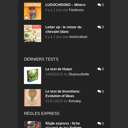
LUDOCHRONO – Minero
0
il y a 1 jour
par
Fredovox
Letter up : le retour du
0
chevalet blanc
il y a 1 jour
par
morlockbob
DERNIERS TESTS
Le test de Hutan
0
14/08/2025
by
Shanouillette
Le test de Inventions:
0
Evolution of Ideas
01/07/2025
by
Ihmotep
RÈGLES EXPRESS
Règle express : fiche
0
résumé du jeu Twilight