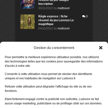
Inscription
30/11/2022
by
mattravel
Règle express : fiche
0
résumé du jeu Lorenzo Le
magnifique
04/11/2022
by
mattravel
DERNIERS AVIS DES MEMBRES
Gestion du consentement
80%
Avis de
morlockbob
Pour permettre la meilleure expérience utilisateur possible, nus utilisons
Sur le jeu Detective Box - Ciao
Bella
des technologies telles que les cookies pour sauvegarder des informations
Publié le
il y a 1 jour
d'accès à notre site.
80%
Avis de
morlockbob
Consentir à cette utilisation nous permet de stocker des identifiants
Sur le jeu Detective Box - Ciao
uniques et vos habitudes de navigation sur Ludovox.fr.
Bella
Publié le
il y a 1 jour
Refuser cette utilisation peut dégrader l'affichage du site ou de ses
fonctions.
70%
Avis de
morlockbob
Sur le jeu Aeterna
Etant fortement engagé contre la publicité non sollicitée, Ludovox ne fait
Publié le
il y a 2 jours
aucun usage marketing, publicitaire ou de profilage ciblé sur ces données.