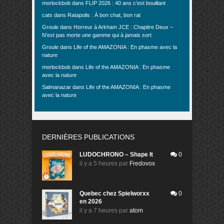
morlockbob
dans
FLIP 2026 : 40 ans c’est bouillant
cats
dans
Ratapolis : À bon chat, bon rat
Groule
dans
Horreur à Arkham JCE : Chapitre Deux –
N’est pas morte une gamme qui à jamais sort
Groule
dans
Life of the AMAZONIA : En phasme avec la
nature
morlockbob
dans
Life of the AMAZONIA : En phasme
avec la nature
Salmanazar
dans
Life of the AMAZONIA : En phasme
avec la nature
DERNIÈRES PUBLICATIONS
LUDOCHRONO – Shape It
0
il y a 5 heures
par
Fredovox
Quebec chez Spielworxx
0
en 2026
il y a 7 heures
par
atom