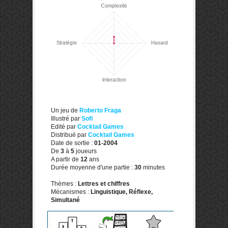
Un jeu de
Roberto Fraga
Illustré par
Sofi
Edité par
Cocktail Games
Distribué par
Cocktail Games
Date de sortie :
01-2004
De
3
à
5
joueurs
A partir de
12
ans
Durée moyenne d'une partie :
30
minutes
Thèmes :
Lettres et chiffres
Mécanismes :
Linguistique, Réflexe,
Simultané