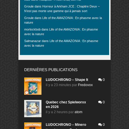
Groule
dans
Horreur à Arkham JCE : Chapitre Deux –
N’est pas morte une gamme qui à jamais sort
Groule
dans
Life of the AMAZONIA : En phasme avec la
nature
morlockbob
dans
Life of the AMAZONIA : En phasme
avec la nature
Salmanazar
dans
Life of the AMAZONIA : En phasme
avec la nature
DERNIÈRES PUBLICATIONS
LUDOCHRONO – Shape It
0
il y a 23 minutes
par
Fredovox
Quebec chez Spielworxx
0
en 2026
il y a 2 heures
par
atom
LUDOCHRONO – Minero
0