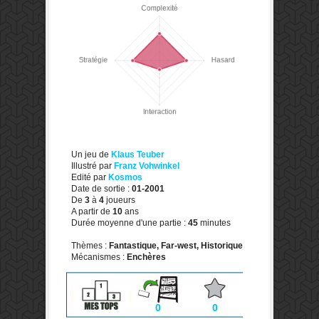
Un jeu de
Klaus Teuber
Illustré par
Franz Vohwinkel
Edité par
Kosmos
Date de sortie :
01-2001
De
3
à
4
joueurs
A partir de
10
ans
Durée moyenne d'une partie :
45
minutes
Thèmes :
Fantastique, Far-west, Historique
Mécanismes :
Enchères
0
0