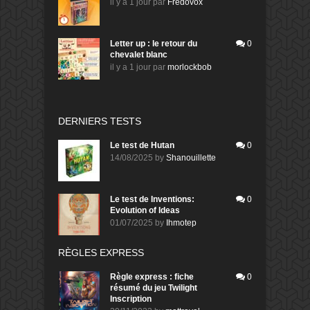
il y a 1 jour
par
Fredovox
Letter up : le retour du
0
chevalet blanc
il y a 1 jour
par
morlockbob
DERNIERS TESTS
Le test de Hutan
0
14/08/2025
by
Shanouillette
Le test de Inventions:
0
Evolution of Ideas
01/07/2025
by
Ihmotep
RÈGLES EXPRESS
Règle express : fiche
0
résumé du jeu Twilight
Inscription