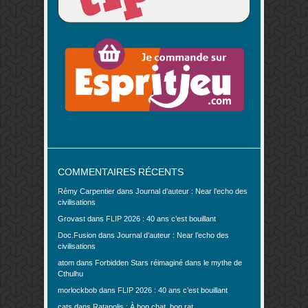
COMMENTAIRES RÉCENTS
Rémy Carpentier
dans
Journal d’auteur : Near l’echo des
civilisations
Grovast
dans
FLIP 2026 : 40 ans c’est bouillant
Doc.Fusion
dans
Journal d’auteur : Near l’echo des
civilisations
atom
dans
Forbidden Stars réimaginé dans le mythe de
Cthulhu
morlockbob
dans
FLIP 2026 : 40 ans c’est bouillant
cats
dans
Ratapolis : À bon chat, bon rat