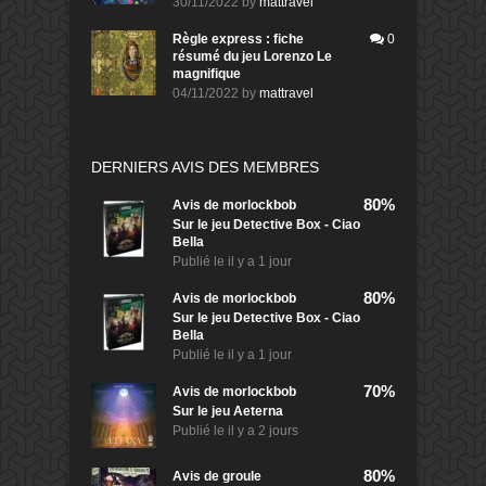
30/11/2022
by
mattravel
Règle express : fiche
0
résumé du jeu Lorenzo Le
magnifique
04/11/2022
by
mattravel
DERNIERS AVIS DES MEMBRES
80%
Avis de
morlockbob
Sur le jeu Detective Box - Ciao
Bella
Publié le
il y a 1 jour
80%
Avis de
morlockbob
Sur le jeu Detective Box - Ciao
Bella
Publié le
il y a 1 jour
70%
Avis de
morlockbob
Sur le jeu Aeterna
Publié le
il y a 2 jours
80%
Avis de
groule