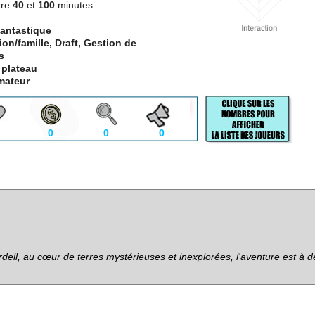
tre
40
et
100
minutes
antastique
ion/famille, Draft, Gestion de
s
 plateau
mateur
0
0
0
rdell, au cœur de terres mystérieuses et inexplorées, l'aventure est à d