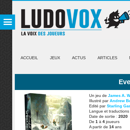
ACCUEIL
JEUX
ACTUS
ARTICLES
Eve
Un jeu de
James A. W
Illustré par
Andrew B
Edité par
Starling G
Langue et traductions
Date de sortie :
2020
De
1
à
4
joueurs
A partir de
14
ans