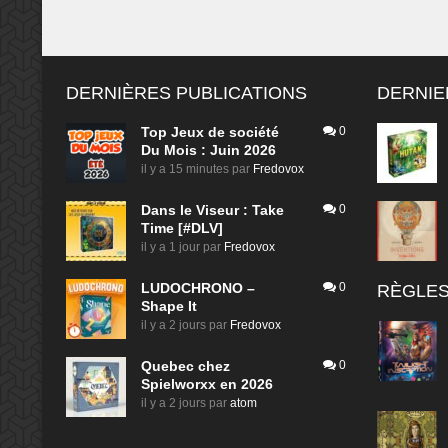
DERNIÈRES PUBLICATIONS
DERNIE
Top Jeux de société
0
Du Mois : Juin 2026
il y a 15 minutes
par
Fredovox
Dans le Viseur : Take
0
Time [#DLV]
il y a 1 jour
par
Fredovox
LUDOCHRONO –
0
RÈGLES
Shape It
il y a 2 jours
par
Fredovox
Quebec chez
0
Spielworxx en 2026
il y a 2 jours
par
atom