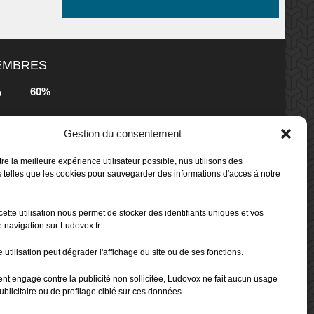
MEMBRES
60%
b
Gestion du consentement
80%
b
 Box -
re la meilleure expérience utilisateur possible, nus utilisons des
 telles que les cookies pour sauvegarder des informations d'accès à notre
80%
b
cette utilisation nous permet de stocker des identifiants uniques et vos
 Box -
 navigation sur Ludovox.fr.
 utilisation peut dégrader l'affichage du site ou de ses fonctions.
70%
b
ent engagé contre la publicité non sollicitée, Ludovox ne fait aucun usage
ublicitaire ou de profilage ciblé sur ces données.