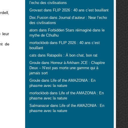
l’echo des civilisations
Grovast
dans
FLIP 2026 : 40 ans c’est bouillant
dell,
Doc.Fusion
dans
Journal d’auteur : Near l’echo
des civilisations
atom
dans
Forbidden Stars réimaginé dans le
 leur
mythe de Cthulhu
morlockbob
dans
FLIP 2026 : 40 ans c’est
nt de
bouillant
cats
dans
Ratapolis : À bon chat, bon rat
Groule
dans
Horreur à Arkham JCE : Chapitre
Deux – N’est pas morte une gamme qui à
jamais sort
Groule
dans
Life of the AMAZONIA : En
phasme avec la nature
morlockbob
dans
Life of the AMAZONIA : En
phasme avec la nature
Salmanazar
dans
Life of the AMAZONIA : En
phasme avec la nature