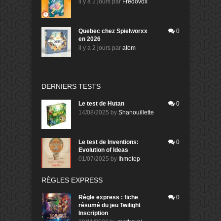
il y a 2 jours
par
Fredovox
Quebec chez Spielworxx
0
en 2026
il y a 2 jours
par
atom
DERNIERS TESTS
Le test de Hutan
0
14/08/2025
by
Shanouillette
Le test de Inventions:
0
Evolution of Ideas
01/07/2025
by
Ihmotep
RÈGLES EXPRESS
Règle express : fiche
0
résumé du jeu Twilight
Inscription