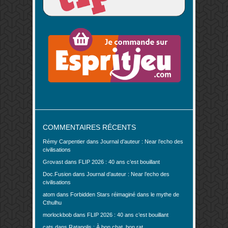
COMMENTAIRES RÉCENTS
Rémy Carpentier
dans
Journal d’auteur : Near l’echo des
civilisations
Grovast
dans
FLIP 2026 : 40 ans c’est bouillant
Doc.Fusion
dans
Journal d’auteur : Near l’echo des
civilisations
atom
dans
Forbidden Stars réimaginé dans le mythe de
Cthulhu
morlockbob
dans
FLIP 2026 : 40 ans c’est bouillant
cats
dans
Ratapolis : À bon chat, bon rat