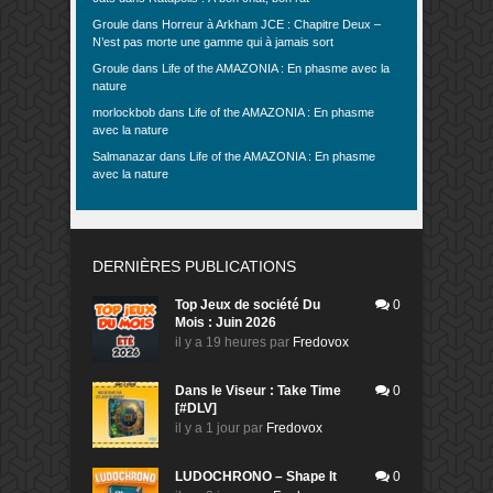
Groule
dans
Horreur à Arkham JCE : Chapitre Deux –
N’est pas morte une gamme qui à jamais sort
Groule
dans
Life of the AMAZONIA : En phasme avec la
nature
morlockbob
dans
Life of the AMAZONIA : En phasme
avec la nature
Salmanazar
dans
Life of the AMAZONIA : En phasme
avec la nature
DERNIÈRES PUBLICATIONS
Top Jeux de société Du
0
Mois : Juin 2026
il y a 19 heures
par
Fredovox
Dans le Viseur : Take Time
0
[#DLV]
il y a 1 jour
par
Fredovox
LUDOCHRONO – Shape It
0