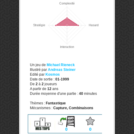
Un jeu de
Michael Rieneck
Illustré par
Andreas Steiner
Edité par
Kosmos
Date de sortie :
01-1999
De
2
à
2
joueurs
A partir de
12
ans
Durée moyenne d'une partie :
40
minutes
Thèmes :
Fantastique
Mécanismes :
Capture, Combinaisons
0
0