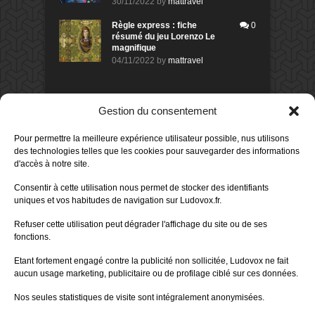
30/11/2022
by
mattravel
Règle express : fiche
0
résumé du jeu Lorenzo Le
magnifique
04/11/2022
by
mattravel
DERNIERS AVIS DES MEMBRES
Gestion du consentement
60%
Avis de
morlockbob
Pour permettre la meilleure expérience utilisateur possible, nus utilisons
Sur le jeu Collect!
des technologies telles que les cookies pour sauvegarder des informations
Publié le
il y a 2 jours
d'accès à notre site.
80%
Avis de
morlockbob
Consentir à cette utilisation nous permet de stocker des identifiants
Sur le jeu Detective Box - Ciao
uniques et vos habitudes de navigation sur Ludovox.fr.
Bella
Publié le
il y a 3 jours
Refuser cette utilisation peut dégrader l'affichage du site ou de ses
fonctions.
80%
Avis de
morlockbob
Sur le jeu Detective Box - Ciao
Etant fortement engagé contre la publicité non sollicitée, Ludovox ne fait
Bella
aucun usage marketing, publicitaire ou de profilage ciblé sur ces données.
Publié le
il y a 3 jours
Nos seules statistiques de visite sont intégralement anonymisées.
70%
Avis de
morlockbob