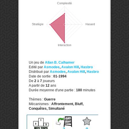
Un jeu de
Allan B. Calhamer
Edité par
Asmodee
,
Avalon Hill
,
Hasbro
Distribué par
Asmodee
,
Avalon Hill
,
Hasbro
Date de sortie :
01-1994
De
2
à
7
joueurs
A partir de
12
ans
Durée moyenne d'une partie :
180
minutes
Thèmes :
Guerre
Mécanismes :
Affrontement, Bluff,
Conquêtes, Simultané