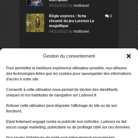
Inscription
30/11/2022
by
mattravel
Règle express : fiche
0
résumé du jeu Lorenzo Le
magnifique
04/11/2022
by
mattravel
DERNIERS AVIS DES MEMBRES
Gestion du consentement
80%
Avis de
morlockbob
Pour permettre la meilleure expérience utilisateur possible, nus utilisons
Sur le jeu Detective Box - Ciao
des technologies telles que les cookies pour sauvegarder des informations
Bella
d'accès à notre site.
Publié le
il y a 1 jour
80%
Consentir à cette utilisation nous permet de stocker des identifiants
Avis de
morlockbob
uniques et vos habitudes de navigation sur Ludovox.fr.
Sur le jeu Detective Box - Ciao
Bella
Refuser cette utilisation peut dégrader l'affichage du site ou de ses
Publié le
il y a 1 jour
fonctions.
70%
Avis de
morlockbob
Etant fortement engagé contre la publicité non sollicitée, Ludovox ne fait
Sur le jeu Aeterna
aucun usage marketing, publicitaire ou de profilage ciblé sur ces données.
Publié le
il y a 2 jours
Nos seules statistiques de visite sont intégralement anonymisées.