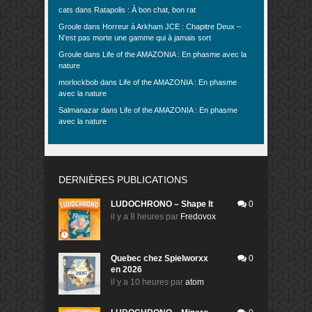
cats
dans
Ratapolis : À bon chat, bon rat
Groule
dans
Horreur à Arkham JCE : Chapitre Deux –
N’est pas morte une gamme qui à jamais sort
Groule
dans
Life of the AMAZONIA : En phasme avec la
nature
morlockbob
dans
Life of the AMAZONIA : En phasme
avec la nature
Salmanazar
dans
Life of the AMAZONIA : En phasme
avec la nature
DERNIÈRES PUBLICATIONS
LUDOCHRONO – Shape It
0
il y a 8 heures
par
Fredovox
Quebec chez Spielworxx
0
en 2026
il y a 10 heures
par
atom