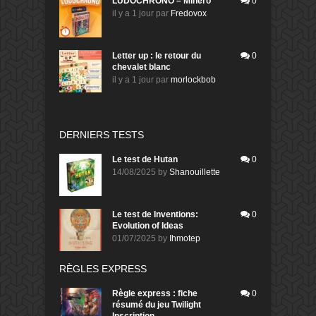
LUDOCHRONO – Minero
0
il y a 1 jour
par
Fredovox
Letter up : le retour du
0
chevalet blanc
il y a 1 jour
par
morlockbob
DERNIERS TESTS
Le test de Hutan
0
14/08/2025
by
Shanouillette
Le test de Inventions:
0
Evolution of Ideas
01/07/2025
by
Ihmotep
RÈGLES EXPRESS
Règle express : fiche
0
résumé du jeu Twilight