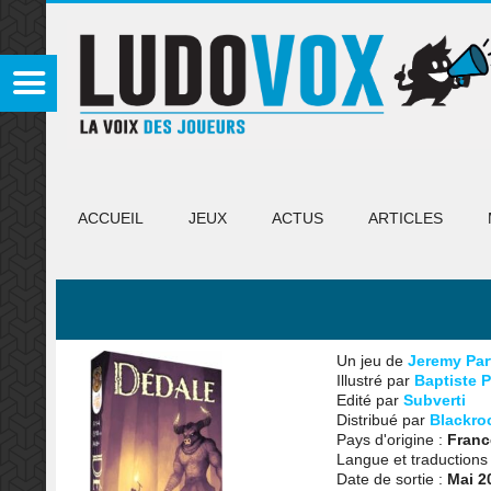
ACCUEIL
JEUX
ACTUS
ARTICLES
Un jeu de
Jeremy Par
Illustré par
Baptiste P
Edité par
Subverti
Distribué par
Blackro
Pays d'origine :
Franc
Langue et traductions
Date de sortie :
Mai 2