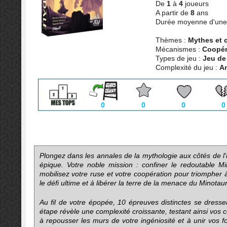
De
1
à
4
joueurs
A partir de
8
ans
Durée moyenne d'une 
Thèmes :
Mythes et 
Mécanismes :
Coopér
Types de jeu :
Jeu de
Complexité du jeu :
Am
0
0
0
0
Plongez dans les annales de la mythologie aux côtés de l
épique. Votre noble mission : confiner le redoutable M
mobilisez votre ruse et votre coopération pour triompher 
le défi ultime et à libérer la terre de la menace du Minotau
Au fil de votre épopée, 10 épreuves distinctes se dress
étape révèle une complexité croissante, testant ainsi vos 
à repousser les murs de votre ingéniosité et à unir vos 