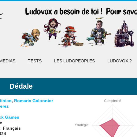
MEDIAS
TESTS
LES LUDOPEOPLES
LUDOVOX ?
Dédale
tinico
,
Romaric Galonnier
erez
ck Games
e
 :
Français
024