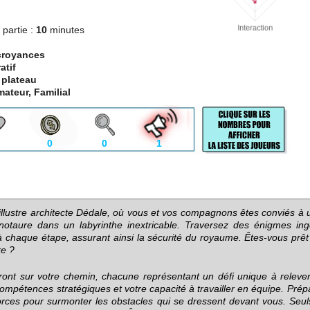
partie :
10
minutes
croyances
atif
 plateau
ateur, Familial
0
0
1
'illustre architecte Dédale, où vous et vos compagnons êtes conviés à
inotaure dans un labyrinthe inextricable. Traversez des énigmes ing
à chaque étape, assurant ainsi la sécurité du royaume. Êtes-vous prêt
re ?
eront sur votre chemin, chacune représentant un défi unique à releve
compétences stratégiques et votre capacité à travailler en équipe. Pré
forces pour surmonter les obstacles qui se dressent devant vous. Seul