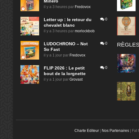
Minero
il y a 3 heures
par
Fredovox
Letter up : le retour du
0
chevalet blanc
il y a 3 heures
par
morlockbob
LUDOCHRONO – Not
0
RÈGLES
So Fast
il y a 1 jour
par
Fredovox
FLIP 2026 : Le petit
0
bout de la lorgnette
il y a 1 jour
par
Grovast
Charte Editeur
|
Nos Partenaires
| Fat