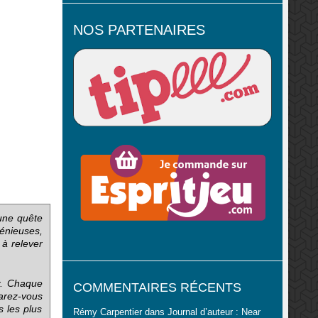
NOS PARTENAIRES
 une quête
énieuses,
 à relever
r. Chaque
COMMENTAIRES RÉCENTS
parez-vous
s les plus
Rémy Carpentier
dans
Journal d’auteur : Near