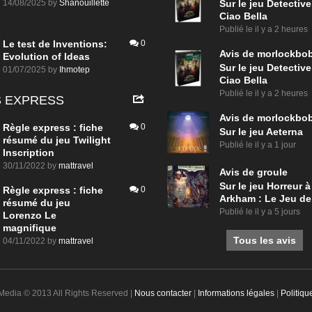
14/08/2025
by
Shanouillette
Sur le jeu Detective
Ciao Bella
Publié le
il y a 2 heures
Le test de Inventions:
0
Avis de
morlockbo
Evolution of Ideas
Sur le jeu Detective
01/07/2025
by
Ihmotep
Ciao Bella
Publié le
il y a 2 heures
 EXPRESS
Avis de
morlockbo
Règle express : fiche
0
Sur le jeu Aeterna
résumé du jeu Twilight
Publié le
il y a 1 jour
Inscription
30/11/2022
by
mattravel
Avis de
groule
Sur le jeu Horreur à
Règle express : fiche
0
Arkham : Le Jeu de
résumé du jeu
Publié le
il y a 5 jours
Lorenzo Le
magnifique
Tous les avis
04/11/2022
by
mattravel
 Media © 2013 All Rights Reserved |
Nous contacter
|
Informations légales
|
Politiqu