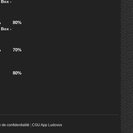
 Box -
80%
b
 Box -
70%
b
80%
e de confidentialité
|
CGU App Ludovox