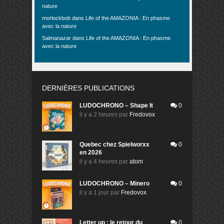
nature
morlockbob
dans
Life of the AMAZONIA : En phasme
avec la nature
Salmanazar
dans
Life of the AMAZONIA : En phasme
avec la nature
DERNIÈRES PUBLICATIONS
LUDOCHRONO – Shape It
0
il y a 2 heures
par
Fredovox
Quebec chez Spielworxx
0
en 2026
il y a 4 heures
par
atom
LUDOCHRONO – Minero
0
il y a 1 jour
par
Fredovox
Letter up : le retour du
0