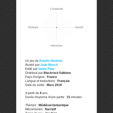
Un jeu de
Roméo Hennion
Illustré par
Jade Mosch
Edité par
Game Flow
Distribué par
Blackrock Editions
Pays d'origine :
France
Langue et traductions :
Français
Date de sortie :
Mars 2018
A partir de
8
ans
Durée moyenne d'une partie :
15
minutes
Thèmes :
Médiéval-fantastique
Mécanismes :
Narratif