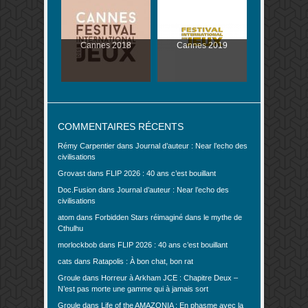
Cannes 2018
Cannes 2019
COMMENTAIRES RÉCENTS
Rémy Carpentier
dans
Journal d’auteur : Near l’echo des
civilisations
Grovast
dans
FLIP 2026 : 40 ans c’est bouillant
Doc.Fusion
dans
Journal d’auteur : Near l’echo des
civilisations
atom
dans
Forbidden Stars réimaginé dans le mythe de
Cthulhu
morlockbob
dans
FLIP 2026 : 40 ans c’est bouillant
cats
dans
Ratapolis : À bon chat, bon rat
Groule
dans
Horreur à Arkham JCE : Chapitre Deux –
N’est pas morte une gamme qui à jamais sort
Groule
dans
Life of the AMAZONIA : En phasme avec la