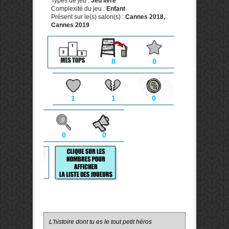
Types de jeu :
Jeu livre
Complexité du jeu :
Enfant
Présent sur le(s) salon(s) :
Cannes 2018,
Cannes 2019
8
0
1
1
0
0
0
L'histoire dont tu es le tout petit héros