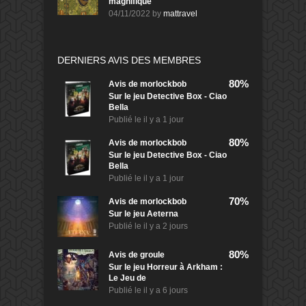
magnifique
04/11/2022
by
mattravel
DERNIERS AVIS DES MEMBRES
80%
Avis de
morlockbob
Sur le jeu Detective Box - Ciao
Bella
Publié le
il y a 1 jour
80%
Avis de
morlockbob
Sur le jeu Detective Box - Ciao
Bella
Publié le
il y a 1 jour
70%
Avis de
morlockbob
Sur le jeu Aeterna
Publié le
il y a 2 jours
80%
Avis de
groule
Sur le jeu Horreur à Arkham :
Le Jeu de
Publié le
il y a 6 jours