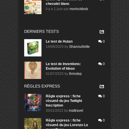
chevalet blanc
il y a 1 jour
par
morlockbob
DERNIERS TESTS
Le test de Hutan
0
14/08/2025
by
Shanouillette
Le test de Inventions:
0
Evolution of Ideas
01/07/2025
by
Ihmotep
RÈGLES EXPRESS
Règle express : fiche
0
résumé du jeu Twilight
Inscription
30/11/2022
by
mattravel
Règle express : fiche
0
résumé du jeu Lorenzo Le