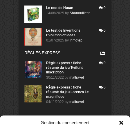
Le test de Hutan
0
14/08/2025
by
Shanouillette
Le test de Inventions:
0
Evolution of Ideas
01/07/2025
by
Ihmotep
RÈGLES EXPRESS
Règle express : fiche
0
résumé du jeu Twilight
Inscription
30/11/2022
by
mattravel
Règle express : fiche
0
résumé du jeu Lorenzo Le
magnifique
04/11/2022
by
mattravel
DERNIERS AVIS DES MEMBRES
Gestion du consentement