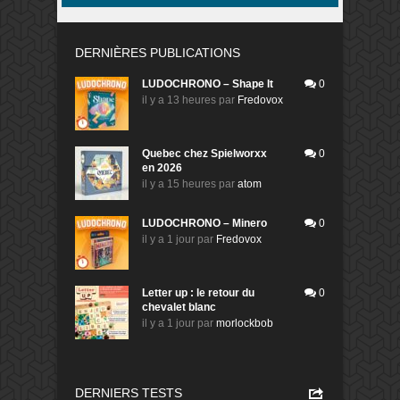
DERNIÈRES PUBLICATIONS
LUDOCHRONO – Shape It
0
il y a 13 heures
par
Fredovox
Quebec chez Spielworxx
0
en 2026
il y a 15 heures
par
atom
LUDOCHRONO – Minero
0
il y a 1 jour
par
Fredovox
Letter up : le retour du
0
chevalet blanc
il y a 1 jour
par
morlockbob
DERNIERS TESTS