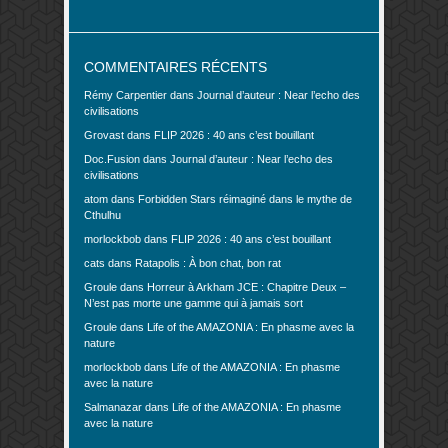
COMMENTAIRES RÉCENTS
Rémy Carpentier
dans
Journal d’auteur : Near l’echo des
civilisations
Grovast
dans
FLIP 2026 : 40 ans c’est bouillant
Doc.Fusion
dans
Journal d’auteur : Near l’echo des
civilisations
atom
dans
Forbidden Stars réimaginé dans le mythe de
Cthulhu
morlockbob
dans
FLIP 2026 : 40 ans c’est bouillant
cats
dans
Ratapolis : À bon chat, bon rat
Groule
dans
Horreur à Arkham JCE : Chapitre Deux –
N’est pas morte une gamme qui à jamais sort
Groule
dans
Life of the AMAZONIA : En phasme avec la
nature
morlockbob
dans
Life of the AMAZONIA : En phasme
avec la nature
Salmanazar
dans
Life of the AMAZONIA : En phasme
avec la nature