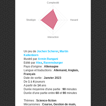
Un jeu de
Jochen Scherer
,
Martin
Kallenborn
Illustré par
Armin Rangani
Edité par
Alea
,
Ravensburger
Pays d'origine :
Allemagne
Langue et traductions :
Allemand, Anglais,
Français
Date de sortie :
Janvier 2023
De
1
à
4
joueurs
A partir de
14
ans
Durée moyenne d'une partie :
90
minutes
Durée d'une partie entre
60
et
90
minutes
Thèmes :
Science-fiction
Mécanismes :
Course, Gestion de main,