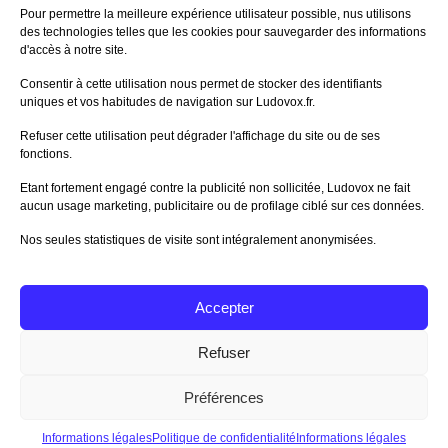
60%
Avis de
morlockbob
Pour permettre la meilleure expérience utilisateur possible, nus utilisons
Sur le jeu Collect!
des technologies telles que les cookies pour sauvegarder des informations
Publié le
il y a 1 heure
d'accès à notre site.
80%
Consentir à cette utilisation nous permet de stocker des identifiants
Avis de
morlockbob
uniques et vos habitudes de navigation sur Ludovox.fr.
Sur le jeu Detective Box - Ciao
Bella
Refuser cette utilisation peut dégrader l'affichage du site ou de ses
Publié le
il y a 1 jour
fonctions.
80%
Avis de
morlockbob
Etant fortement engagé contre la publicité non sollicitée, Ludovox ne fait
Sur le jeu Detective Box - Ciao
Bella
aucun usage marketing, publicitaire ou de profilage ciblé sur ces données.
Publié le
il y a 1 jour
Nos seules statistiques de visite sont intégralement anonymisées.
70%
Avis de
morlockbob
Sur le jeu Aeterna
Publié le
il y a 2 jours
Accepter
Tous les avis
Refuser
Préférences
Charte Editeur
|
Nos Partenaires
| Fat Media © 2013 All
Rights Reserved |
Nous contacter
|
Informations légales
|
Politique de confidentialité
|
CGU App Ludovox
Informations légales
Politique de confidentialité
Informations légales