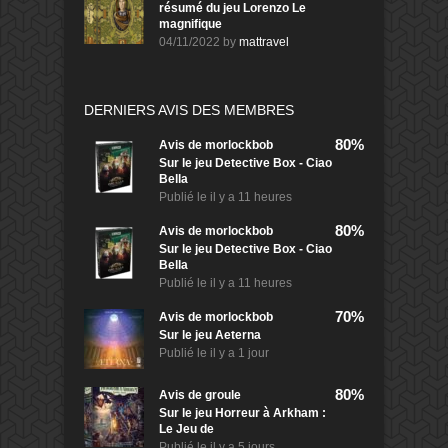
résumé du jeu Lorenzo Le
magnifique
04/11/2022
by
mattravel
DERNIERS AVIS DES MEMBRES
80%
Avis de
morlockbob
Sur le jeu Detective Box - Ciao
Bella
Publié le
il y a 11 heures
80%
Avis de
morlockbob
Sur le jeu Detective Box - Ciao
Bella
Publié le
il y a 11 heures
70%
Avis de
morlockbob
Sur le jeu Aeterna
Publié le
il y a 1 jour
80%
Avis de
groule
Sur le jeu Horreur à Arkham :
Le Jeu de
Publié le
il y a 5 jours