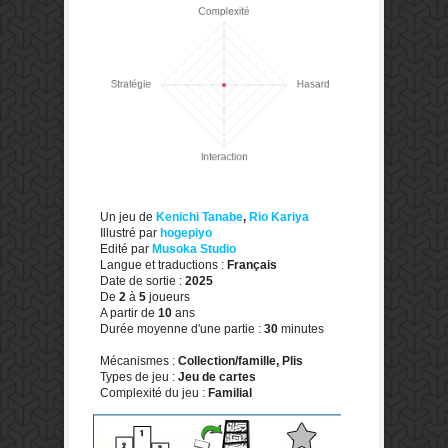
Un jeu de
Kenichi Tanabe
,
Rio Kariya
Illustré par
hogepiyo
Edité par
Musoka Studio
Langue et traductions :
Français
Date de sortie :
2025
De
2
à
5
joueurs
A partir de
10
ans
Durée moyenne d'une partie :
30
minutes
Mécanismes :
Collection/famille, Plis
Types de jeu :
Jeu de cartes
Complexité du jeu :
Familial