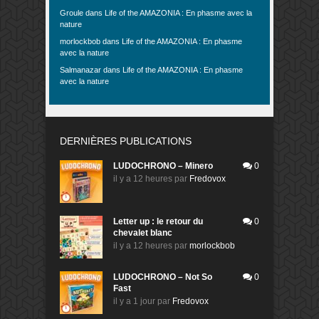
Groule
dans
Life of the AMAZONIA : En phasme avec la
nature
morlockbob
dans
Life of the AMAZONIA : En phasme
avec la nature
Salmanazar
dans
Life of the AMAZONIA : En phasme
avec la nature
DERNIÈRES PUBLICATIONS
LUDOCHRONO – Minero
0
il y a 12 heures
par
Fredovox
Letter up : le retour du
0
chevalet blanc
il y a 12 heures
par
morlockbob
LUDOCHRONO – Not So
0
Fast
il y a 1 jour
par
Fredovox