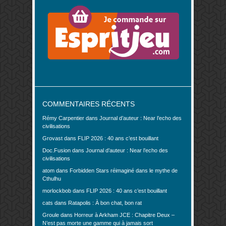
COMMENTAIRES RÉCENTS
Rémy Carpentier
dans
Journal d’auteur : Near l’echo des
civilisations
Grovast
dans
FLIP 2026 : 40 ans c’est bouillant
Doc.Fusion
dans
Journal d’auteur : Near l’echo des
civilisations
atom
dans
Forbidden Stars réimaginé dans le mythe de
Cthulhu
morlockbob
dans
FLIP 2026 : 40 ans c’est bouillant
cats
dans
Ratapolis : À bon chat, bon rat
Groule
dans
Horreur à Arkham JCE : Chapitre Deux –
N’est pas morte une gamme qui à jamais sort