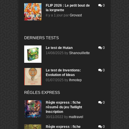
FLIP 2026 : Le petit bout de
0
la lorgnette
il y a 1 jour
par
Grovast
DERNIERS TESTS
Le test de Hutan
0
14/08/2025
by
Shanouillette
Le test de Inventions:
0
Evolution of Ideas
01/07/2025
by
Ihmotep
RÈGLES EXPRESS
Règle express : fiche
0
résumé du jeu Twilight
Inscription
30/11/2022
by
mattravel
Règle express : fiche
0