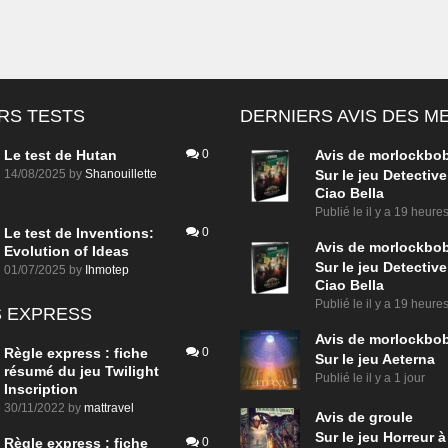
RS TESTS
DERNIERS AVIS DES 
Le test de Hutan
0
Avis de
morlockbo
14/08/2025
by
Shanouillette
Sur le jeu Detective
Ciao Bella
Publié le
il y a 19 heure
Le test de Inventions:
0
Avis de
morlockbo
Evolution of Ideas
Sur le jeu Detective
01/07/2025
by
Ihmotep
Ciao Bella
Publié le
il y a 19 heure
 EXPRESS
Avis de
morlockbo
Règle express : fiche
0
Sur le jeu Aeterna
résumé du jeu Twilight
Publié le
il y a 1 jour
Inscription
30/11/2022
by
mattravel
Avis de
groule
Sur le jeu Horreur à
Règle express : fiche
0