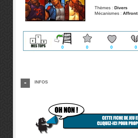
Thèmes :
Divers
Mécanismes :
Affron
0
0
0
0
INFOS