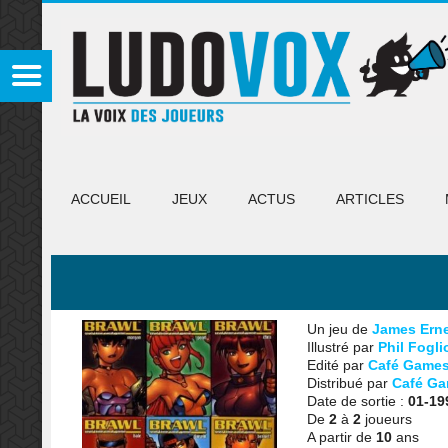
ACCUEIL
JEUX
ACTUS
ARTICLES
Un jeu de
James Ern
Illustré par
Phil Fogli
Edité par
Café Game
Distribué par
Café G
Date de sortie :
01-19
De
2
à
2
joueurs
A partir de
10
ans