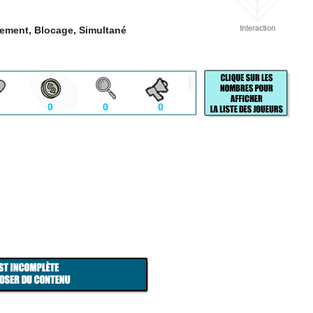
tement, Blocage, Simultané
0
0
0