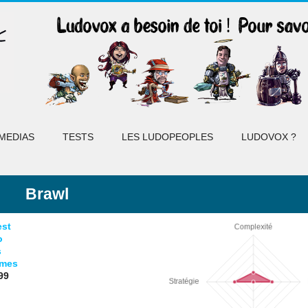
MEDIAS
TESTS
LES LUDOPEOPLES
LUDOVOX ?
Brawl
est
o
s
ames
99