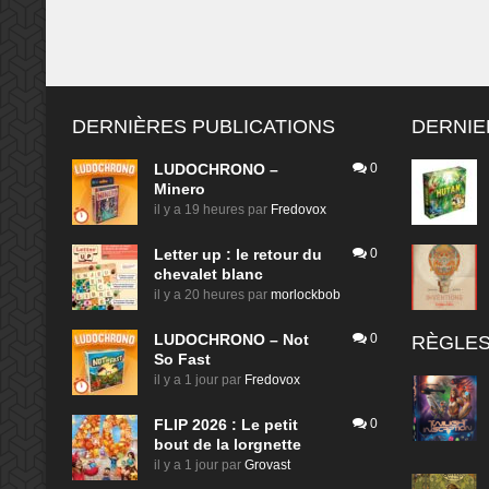
DERNIÈRES PUBLICATIONS
DERNIE
LUDOCHRONO –
0
Minero
il y a 19 heures
par
Fredovox
Letter up : le retour du
0
chevalet blanc
il y a 20 heures
par
morlockbob
LUDOCHRONO – Not
0
RÈGLES
So Fast
il y a 1 jour
par
Fredovox
FLIP 2026 : Le petit
0
bout de la lorgnette
il y a 1 jour
par
Grovast