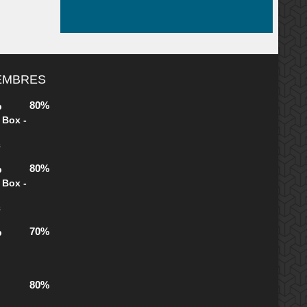
MEMBRES
80%
b
 Box -
s
80%
b
 Box -
s
70%
b
80%