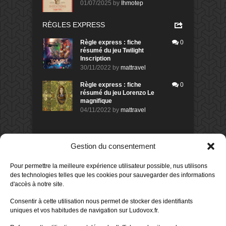
01/07/2025
by
Ihmotep
RÈGLES EXPRESS
Règle express : fiche
0
résumé du jeu Twilight
Inscription
30/11/2022
by
mattravel
Règle express : fiche
0
résumé du jeu Lorenzo Le
magnifique
04/11/2022
by
mattravel
DERNIERS AVIS DES MEMBRES
Gestion du consentement
60%
Avis de
morlockbob
Pour permettre la meilleure expérience utilisateur possible, nus utilisons
Sur le jeu Collect!
des technologies telles que les cookies pour sauvegarder des informations
Publié le
il y a 17 heures
d'accès à notre site.
80%
Avis de
morlockbob
Consentir à cette utilisation nous permet de stocker des identifiants
Sur le jeu Detective Box - Ciao
uniques et vos habitudes de navigation sur Ludovox.fr.
Bella