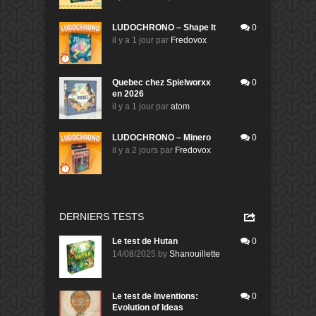
LUDOCHRONO – Shape It
0
il y a 1 jour
par
Fredovox
Quebec chez Spielworxx
0
en 2026
il y a 1 jour
par
atom
LUDOCHRONO – Minero
0
il y a 2 jours
par
Fredovox
DERNIERS TESTS
Le test de Hutan
0
14/08/2025
by
Shanouillette
Le test de Inventions:
0
Evolution of Ideas