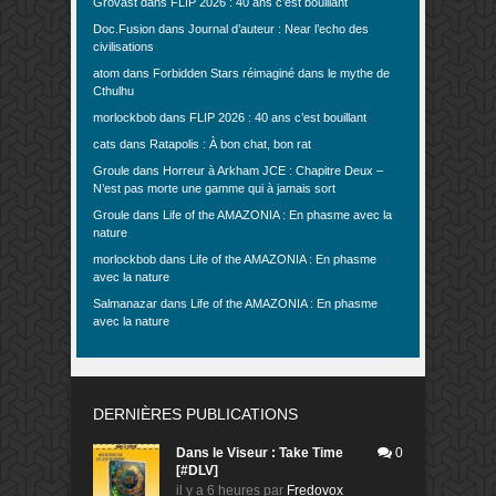
Grovast
dans
FLIP 2026 : 40 ans c’est bouillant
Doc.Fusion
dans
Journal d’auteur : Near l’echo des
civilisations
atom
dans
Forbidden Stars réimaginé dans le mythe de
Cthulhu
morlockbob
dans
FLIP 2026 : 40 ans c’est bouillant
cats
dans
Ratapolis : À bon chat, bon rat
Groule
dans
Horreur à Arkham JCE : Chapitre Deux –
N’est pas morte une gamme qui à jamais sort
Groule
dans
Life of the AMAZONIA : En phasme avec la
nature
morlockbob
dans
Life of the AMAZONIA : En phasme
avec la nature
Salmanazar
dans
Life of the AMAZONIA : En phasme
avec la nature
DERNIÈRES PUBLICATIONS
Dans le Viseur : Take Time
0
[#DLV]
il y a 6 heures
par
Fredovox