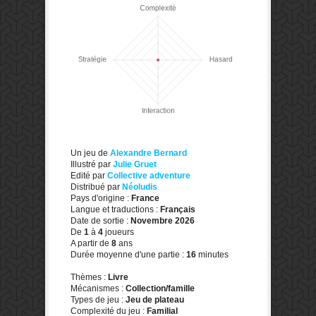
Un jeu de
Alexandre Bernard
Illustré par
Julie Gruet
Edité par
Collective adventure
Distribué par
Néoludis
Pays d'origine :
France
Langue et traductions :
Français
Date de sortie :
Novembre 2026
De
1
à
4
joueurs
A partir de
8
ans
Durée moyenne d'une partie :
16
minutes
Thèmes :
Livre
Mécanismes :
Collection/famille
Types de jeu :
Jeu de plateau
Complexité du jeu :
Familial