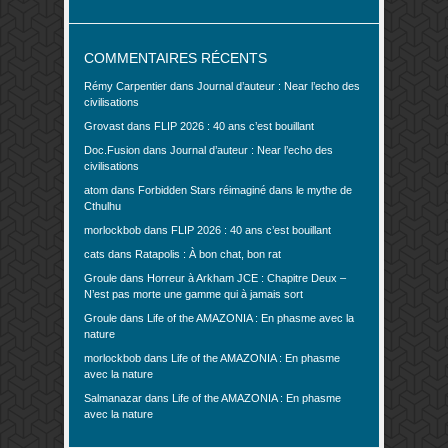
COMMENTAIRES RÉCENTS
Rémy Carpentier
dans
Journal d’auteur : Near l’echo des
civilisations
Grovast
dans
FLIP 2026 : 40 ans c’est bouillant
Doc.Fusion
dans
Journal d’auteur : Near l’echo des
civilisations
atom
dans
Forbidden Stars réimaginé dans le mythe de
Cthulhu
morlockbob
dans
FLIP 2026 : 40 ans c’est bouillant
cats
dans
Ratapolis : À bon chat, bon rat
Groule
dans
Horreur à Arkham JCE : Chapitre Deux –
N’est pas morte une gamme qui à jamais sort
Groule
dans
Life of the AMAZONIA : En phasme avec la
nature
morlockbob
dans
Life of the AMAZONIA : En phasme
avec la nature
Salmanazar
dans
Life of the AMAZONIA : En phasme
avec la nature