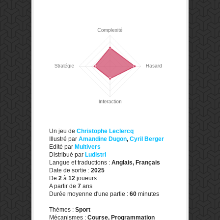
Un jeu de
Christophe Leclercq
Illustré par
Amandine Dugon
,
Cyril Berger
Edité par
Multivers
Distribué par
Ludistri
Langue et traductions :
Anglais, Français
Date de sortie :
2025
De
2
à
12
joueurs
A partir de
7
ans
Durée moyenne d'une partie :
60
minutes
Thèmes :
Sport
Mécanismes :
Course, Programmation