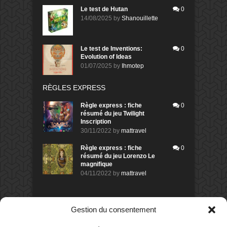
Le test de Hutan
0
14/08/2025
by
Shanouillette
Le test de Inventions:
0
Evolution of Ideas
01/07/2025
by
Ihmotep
RÈGLES EXPRESS
Règle express : fiche
0
résumé du jeu Twilight
Inscription
30/11/2022
by
mattravel
Règle express : fiche
0
résumé du jeu Lorenzo Le
magnifique
04/11/2022
by
mattravel
DERNIERS AVIS DES MEMBRES
Gestion du consentement
60%
Avis de
morlockbob