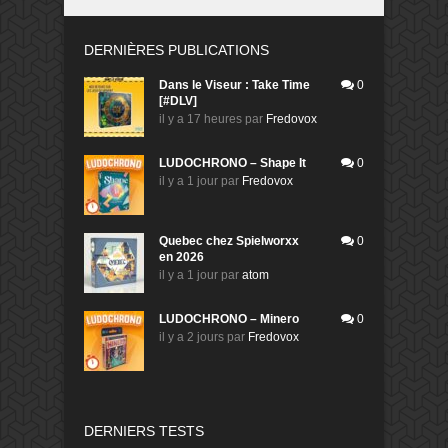
DERNIÈRES PUBLICATIONS
Dans le Viseur : Take Time
0
[#DLV]
il y a 17 heures
par
Fredovox
LUDOCHRONO – Shape It
0
il y a 1 jour
par
Fredovox
Quebec chez Spielworxx
0
en 2026
il y a 1 jour
par
atom
LUDOCHRONO – Minero
0
il y a 2 jours
par
Fredovox
DERNIERS TESTS