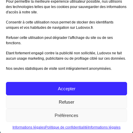
Pour permettre la meilleure expérience utilisateur possible, nus utilisons
Sur le jeu Collect!
des technologies telles que les cookies pour sauvegarder des informations
Publié le
il y a 1 jour
d'accès à notre site.
80%
Avis de
morlockbob
Consentir à cette utilisation nous permet de stocker des identifiants
Sur le jeu Detective Box - Ciao
uniques et vos habitudes de navigation sur Ludovox.fr.
Bella
Publié le
il y a 2 jours
Refuser cette utilisation peut dégrader l'affichage du site ou de ses
fonctions.
80%
Avis de
morlockbob
Sur le jeu Detective Box - Ciao
Etant fortement engagé contre la publicité non sollicitée, Ludovox ne fait
Bella
aucun usage marketing, publicitaire ou de profilage ciblé sur ces données.
Publié le
il y a 2 jours
Nos seules statistiques de visite sont intégralement anonymisées.
70%
Avis de
morlockbob
Sur le jeu Aeterna
Publié le
il y a 3 jours
Accepter
Tous les avis
Refuser
Préférences
Charte Editeur
|
Nos Partenaires
| Fat Media © 2013 All
Rights Reserved |
Nous contacter
|
Informations légales
|
Politique de confidentialité
|
CGU App Ludovox
Informations légales
Politique de confidentialité
Informations légales