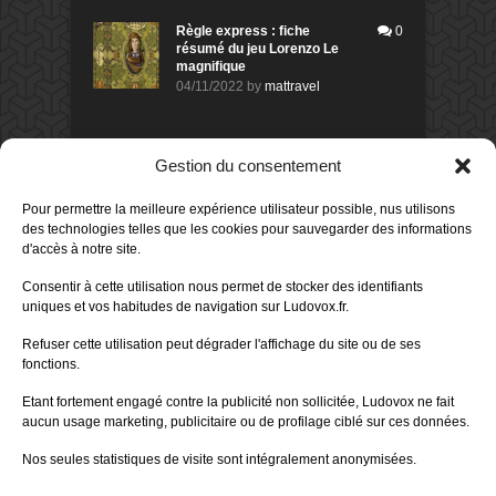
Règle express : fiche
0
résumé du jeu Lorenzo Le
magnifique
04/11/2022
by
mattravel
DERNIERS AVIS DES MEMBRES
Gestion du consentement
60%
Avis de
morlockbob
Pour permettre la meilleure expérience utilisateur possible, nus utilisons
Sur le jeu Collect!
des technologies telles que les cookies pour sauvegarder des informations
Publié le
il y a 1 jour
d'accès à notre site.
80%
Avis de
morlockbob
Consentir à cette utilisation nous permet de stocker des identifiants
Sur le jeu Detective Box - Ciao
uniques et vos habitudes de navigation sur Ludovox.fr.
Bella
Publié le
il y a 3 jours
Refuser cette utilisation peut dégrader l'affichage du site ou de ses
fonctions.
80%
Avis de
morlockbob
Sur le jeu Detective Box - Ciao
Etant fortement engagé contre la publicité non sollicitée, Ludovox ne fait
Bella
aucun usage marketing, publicitaire ou de profilage ciblé sur ces données.
Publié le
il y a 3 jours
Nos seules statistiques de visite sont intégralement anonymisées.
70%
Avis de
morlockbob