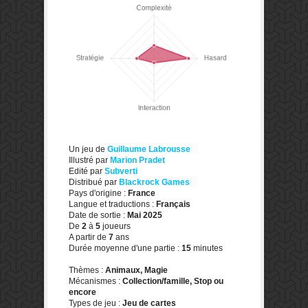
Un jeu de
Guillaume Labrousse
Illustré par
Marion Pradet
Edité par
Subverti
Distribué par
Blackrock Games
Pays d'origine :
France
Langue et traductions :
Français
Date de sortie :
Mai 2025
De
2
à
5
joueurs
A partir de
7
ans
Durée moyenne d'une partie :
15
minutes
Thèmes :
Animaux, Magie
Mécanismes :
Collection/famille, Stop ou
encore
Types de jeu :
Jeu de cartes