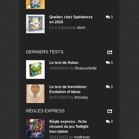
Quebec chez Spielworxx
0
en 2026
il y a 2 jours
par
atom
DERNIERS TESTS
Le test de Hutan
0
14/08/2025
by
Shanouillette
Le test de Inventions:
0
Evolution of Ideas
01/07/2025
by
Ihmotep
RÈGLES EXPRESS
Règle express : fiche
0
résumé du jeu Twilight
Inscription
30/11/2022
by
mattravel