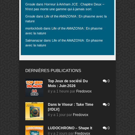
Groule
dans
Horreur à Arkham JCE : Chapitre Deux –
N’est pas morte une gamme qui à jamais sort
Groule
dans
Life of the AMAZONIA : En phasme avec la
nature
morlockbob
dans
Life of the AMAZONIA : En phasme
avec la nature
Salmanazar
dans
Life of the AMAZONIA : En phasme
avec la nature
DERNIÈRES PUBLICATIONS
Top Jeux de société Du
0
Mois : Juin 2026
il y a 1 heure
par
Fredovox
Dans le Viseur : Take Time
0
[#DLV]
il y a 1 jour
par
Fredovox
LUDOCHRONO – Shape It
0
il y a 2 jours
par
Fredovox