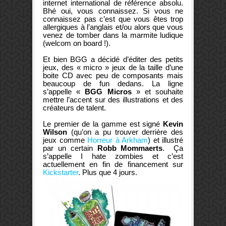
internet international de référence absolu.
Bhé oui, vous connaissez. Si vous ne
connaissez pas c’est que vous êtes trop
allergiques à l’anglais et/ou alors que vous
venez de tomber dans la marmite ludique
(welcom on board !).
Et bien BGG a décidé d’éditer des petits
jeux, des « micro » jeux de la taille d’une
boite CD avec peu de composants mais
beaucoup de fun dedans. La ligne
s’appelle «
BGG Micros
» et souhaite
mettre l’accent sur des illustrations et des
créateurs de talent.
Le premier de la gamme est signé
Kevin
Wilson
(qu’on a pu trouver derrière des
jeux comme
Horreur à Arkham
) et illustré
par un certain
Robb Mommaerts
. Ça
s’appelle I hate zombies et c’est
actuellement en fin de financement sur
Kickstarter
. Plus que 4 jours.