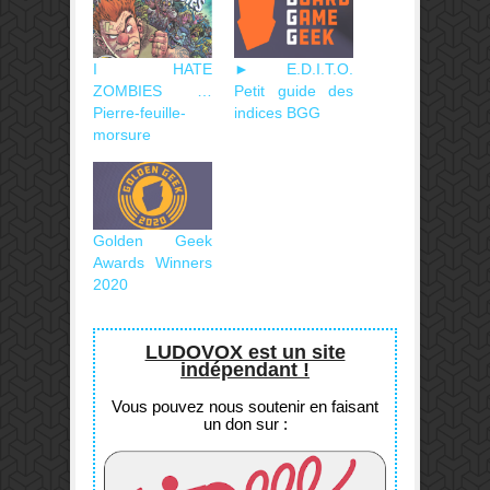
I HATE
► E.D.I.T.O.
ZOMBIES …
Petit guide des
Pierre-feuille-
indices BGG
morsure
Golden Geek
Awards Winners
2020
LUDOVOX est un site
indépendant !
Vous pouvez nous soutenir en faisant
un don sur :