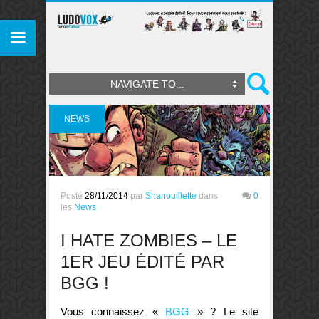
NAVIGATE TO...
NEWS
Posté
28/11/2014
par
Shanouillette
dans
0
les
News
I HATE ZOMBIES – LE
1ER JEU ÉDITÉ PAR
BGG !
Vous connaissez «
BGG
» ? Le site