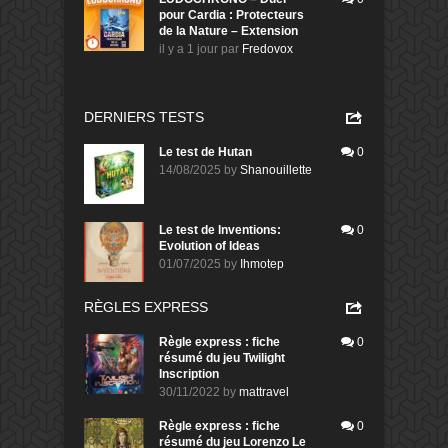
pour Cardia : Protecteurs
de la Nature – Extension
il y a 1 jour
par
Fredovox
DERNIERS TESTS
Le test de Hutan
0
14/08/2025
by
Shanouillette
Le test de Inventions:
0
Evolution of Ideas
01/07/2025
by
Ihmotep
RÈGLES EXPRESS
Règle express : fiche
0
résumé du jeu Twilight
Inscription
30/11/2022
by
mattravel
Règle express : fiche
0
résumé du jeu Lorenzo Le