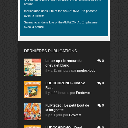
nature
morlockbob
dans
Life of the AMAZONIA : En phasme
avec la nature
Salmanazar
dans
Life of the AMAZONIA : En phasme
avec la nature
DERNIÈRES PUBLICATIONS
Letter up : le retour du
0
chevalet blanc
il y a 11 minutes
par
morlockbob
LUDOCHRONO – Not So
0
Fast
il y a 22 heures
par
Fredovox
FLIP 2026 : Le petit bout de
0
la lorgnette
il y a 1 jour
par
Grovast
LUDOCHRONO – Duel
0