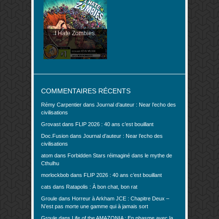
I Hate Zombies.
COMMENTAIRES RÉCENTS
Rémy Carpentier
dans
Journal d’auteur : Near l’echo des
civilisations
Grovast
dans
FLIP 2026 : 40 ans c’est bouillant
Doc.Fusion
dans
Journal d’auteur : Near l’echo des
civilisations
atom
dans
Forbidden Stars réimaginé dans le mythe de
Cthulhu
morlockbob
dans
FLIP 2026 : 40 ans c’est bouillant
cats
dans
Ratapolis : À bon chat, bon rat
Groule
dans
Horreur à Arkham JCE : Chapitre Deux –
N’est pas morte une gamme qui à jamais sort
Groule
dans
Life of the AMAZONIA : En phasme avec la