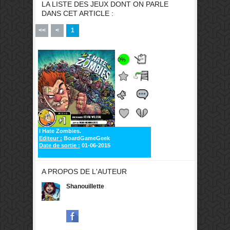
LA LISTE DES JEUX DONT ON PARLE
DANS CET ARTICLE :
<<
<
1
0%
I Hate Zombies.
Editeur :
BoardGameGeek
Date de sortie :
01-06-2015
A PROPOS DE L'AUTEUR
Shanouillette