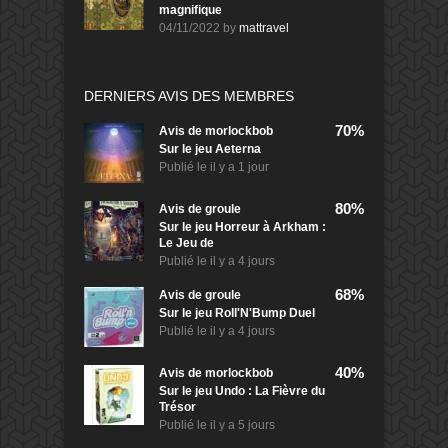
magnifique
04/11/2022
by
mattravel
DERNIERS AVIS DES MEMBRES
70%
Avis de
morlockbob
Sur le jeu Aeterna
Publié le
il y a 1 jour
80%
Avis de
groule
Sur le jeu Horreur à Arkham :
Le Jeu de
Publié le
il y a 4 jours
68%
Avis de
groule
Sur le jeu Roll'N'Bump Duel
Publié le
il y a 4 jours
40%
Avis de
morlockbob
Sur le jeu Undo : La Fièvre du
Trésor
Publié le
il y a 5 jours