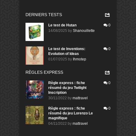
DERNIERS TESTS
Le test de Hutan
0
14/08/2025
by
Shanouillette
Le test de Inventions:
0
Evolution of Ideas
01/07/2025
by
Ihmotep
RÈGLES EXPRESS
Règle express : fiche
0
résumé du jeu Twilight
Inscription
30/11/2022
by
mattravel
Règle express : fiche
0
résumé du jeu Lorenzo Le
magnifique
04/11/2022
by
mattravel