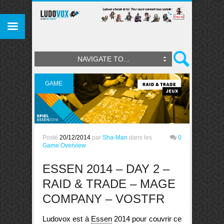
NAVIGATE TO...
GAME
OVERVIEW
Posté
20/12/2014
par
Sha-Man
dans les
0
Game Overview
ESSEN 2014 – DAY 2 –
RAID & TRADE – MAGE
COMPANY – VOSTFR
Ludovox est à
Essen
2014 pour couvrir ce