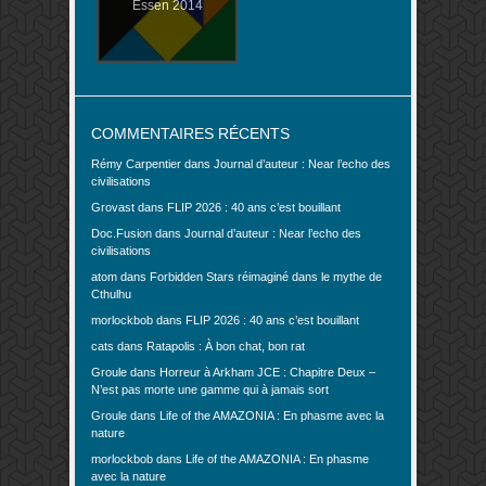
Essen 2014
COMMENTAIRES RÉCENTS
Rémy Carpentier
dans
Journal d’auteur : Near l’echo des
civilisations
Grovast
dans
FLIP 2026 : 40 ans c’est bouillant
Doc.Fusion
dans
Journal d’auteur : Near l’echo des
civilisations
atom
dans
Forbidden Stars réimaginé dans le mythe de
Cthulhu
morlockbob
dans
FLIP 2026 : 40 ans c’est bouillant
cats
dans
Ratapolis : À bon chat, bon rat
Groule
dans
Horreur à Arkham JCE : Chapitre Deux –
N’est pas morte une gamme qui à jamais sort
Groule
dans
Life of the AMAZONIA : En phasme avec la
nature
morlockbob
dans
Life of the AMAZONIA : En phasme
avec la nature