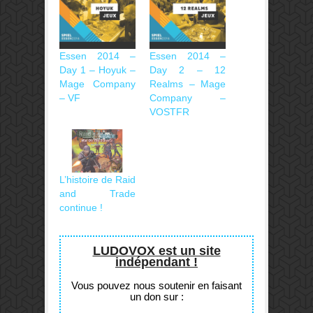
Essen 2014 –
Essen 2014 –
Day 1 – Hoyuk –
Day 2 – 12
Mage Company
Realms – Mage
– VF
Company –
VOSTFR
L’histoire de Raid
and Trade
continue !
LUDOVOX est un site
indépendant !
Vous pouvez nous soutenir en faisant
un don sur :