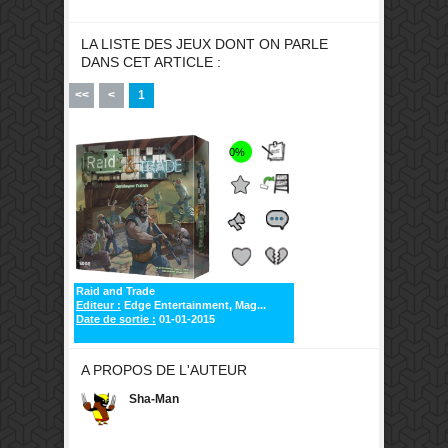
LA LISTE DES JEUX DONT ON PARLE
DANS CET ARTICLE :
<<
<
1
0%
Raid and Trade
Editeur :
Edge Entertainment, Mag...
Date de sortie :
01-01-2015
A PROPOS DE L'AUTEUR
Sha-Man