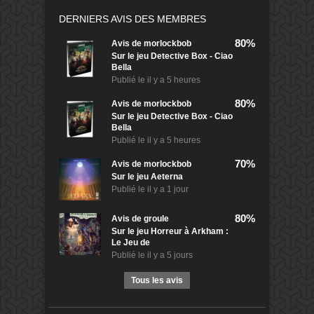
DERNIERS AVIS DES MEMBRES
80%
Avis de
morlockbob
Sur le jeu Detective Box - Ciao
Bella
Publié le
il y a 5 heures
80%
Avis de
morlockbob
Sur le jeu Detective Box - Ciao
Bella
Publié le
il y a 5 heures
70%
Avis de
morlockbob
Sur le jeu Aeterna
Publié le
il y a 1 jour
80%
Avis de
groule
Sur le jeu Horreur à Arkham :
Le Jeu de
Publié le
il y a 5 jours
Tous les avis