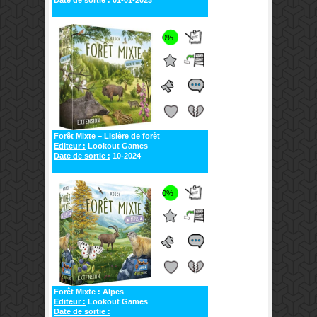
0%
Forêt Mixte – Lisière de forêt
Editeur :
Lookout Games
Date de sortie :
10-2024
0%
Forêt Mixte : Alpes
Editeur :
Lookout Games
Date de sortie :