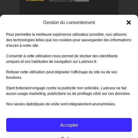
04/11/2022
by
mattravel
DERNIERS AVIS DES MEMBRES
Gestion du consentement
60%
Avis de
morlockbob
Pour permettre la meilleure expérience utilisateur possible, nus utilisons
Sur le jeu Collect!
des technologies telles que les cookies pour sauvegarder des informations
Publié le
il y a 1 jour
d'accès à notre site.
80%
Avis de
morlockbob
Consentir à cette utilisation nous permet de stocker des identifiants
Sur le jeu Detective Box - Ciao
uniques et vos habitudes de navigation sur Ludovox.fr.
Bella
Publié le
il y a 3 jours
Refuser cette utilisation peut dégrader l'affichage du site ou de ses
fonctions.
80%
Avis de
morlockbob
Sur le jeu Detective Box - Ciao
Etant fortement engagé contre la publicité non sollicitée, Ludovox ne fait
Bella
aucun usage marketing, publicitaire ou de profilage ciblé sur ces données.
Publié le
il y a 3 jours
Nos seules statistiques de visite sont intégralement anonymisées.
70%
Avis de
morlockbob
Sur le jeu Aeterna
Publié le
il y a 4 jours
Accepter
Tous les avis