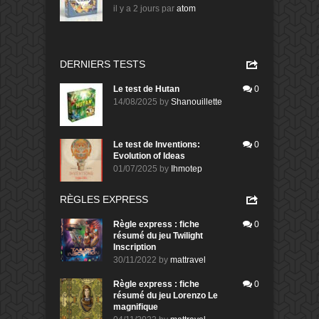
il y a 2 jours
par
atom
DERNIERS TESTS
Le test de Hutan
0
14/08/2025
by
Shanouillette
Le test de Inventions:
0
Evolution of Ideas
01/07/2025
by
Ihmotep
RÈGLES EXPRESS
Règle express : fiche
0
résumé du jeu Twilight
Inscription
30/11/2022
by
mattravel
Règle express : fiche
0
résumé du jeu Lorenzo Le
magnifique