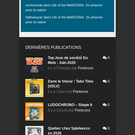
morlockbob
dans
Life of the AMAZONIA : En phasme
avec la nature
Salmanazar
dans
Life of the AMAZONIA : En phasme
avec la nature
DERNIÈRES PUBLICATIONS
Top Jeux de société Du
0
Mois : Juin 2026
il y a 5 heures
par
Fredovox
Dans le Viseur : Take Time
0
[#DLV]
il y a 1 jour
par
Fredovox
LUDOCHRONO – Shape It
0
il y a 2 jours
par
Fredovox
Quebec chez Spielworxx
0
en 2026