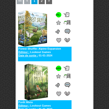
<<
<
1
2
>
0%
Forest Shuffle: Alpine Expansion
Editeur :
Lookout Games
Date de sortie :
01-01-2024
64%
Forêt Mixte
Editeur :
Lookout Games
Date de sortie :
01-01-2023