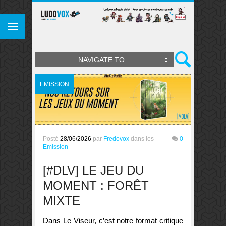
NAVIGATE TO...
EMISSION
Posté
28/06/2026
par
Fredovox
dans les
0
Emission
[#DLV] LE JEU DU
MOMENT : FORÊT
MIXTE
Dans Le Viseur, c’est notre format critique