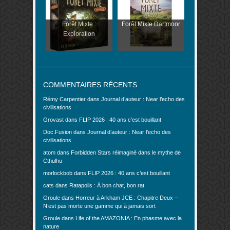
Forêt Mixte :
Forêt Mixte Dartmoor
Exploration
COMMENTAIRES RÉCENTS
Rémy Carpentier
dans
Journal d’auteur : Near l’echo des
civilisations
Grovast
dans
FLIP 2026 : 40 ans c’est bouillant
Doc.Fusion
dans
Journal d’auteur : Near l’echo des
civilisations
atom
dans
Forbidden Stars réimaginé dans le mythe de
Cthulhu
morlockbob
dans
FLIP 2026 : 40 ans c’est bouillant
cats
dans
Ratapolis : À bon chat, bon rat
Groule
dans
Horreur à Arkham JCE : Chapitre Deux –
N’est pas morte une gamme qui à jamais sort
Groule
dans
Life of the AMAZONIA : En phasme avec la
nature