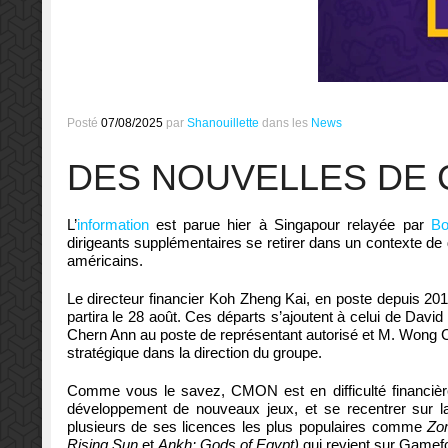
Posté
07/08/2025
par
Shanouillette
dans les
News
DES NOUVELLES DE
L’
information
est parue hier à Singapour relayée par
Bo
dirigeants supplémentaires se retirer dans un contexte de di
américains.
Le directeur financier Koh Zheng Kai, en poste depuis 201
partira le 28 août. Ces départs s’ajoutent à celui de Da
Chern Ann au poste de représentant autorisé et M. Wong C
stratégique dans la direction du groupe.
Comme vous le savez, CMON est en difficulté financière 
développement de nouveaux jeux, et se recentrer sur la
plusieurs de ses licences les plus populaires comme
Zo
Rising Sun
et
Ankh: Gods of Egypt)
qui revient sur Gamef