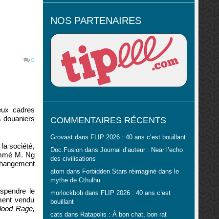
NOS PARTENAIRES
0
eux cadres
fs douaniers
COMMENTAIRES RÉCENTS
Grovast
dans
FLIP 2026 : 40 ans c’est bouillant
la société,
Doc.Fusion
dans
Journal d’auteur : Near l’echo
nommé M. Ng
des civilisations
 changement
atom
dans
Forbidden Stars réimaginé dans le
mythe de Cthulhu
uspendre le
morlockbob
dans
FLIP 2026 : 40 ans c’est
ement vendu
bouillant
lood Rage,
cats
dans
Ratapolis : À bon chat, bon rat