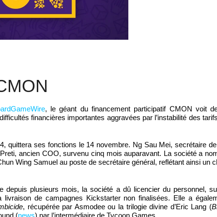
 CMON
ardGameWire
, le géant du financement participatif CMON voit d
fficultés financières importantes aggravées par l’instabilité des tari
4, quittera ses fonctions le 14 novembre. Ng Sau Mei, secrétaire de 
vid Preti, ancien COO, survenu cinq mois auparavant. La société a 
hun Wing Samuel au poste de secrétaire général, reflétant ainsi un
depuis plusieurs mois, la société a dû licencier du personnel, s
 livraison de campagnes Kickstarter non finalisées. Elle a égal
mbicide
, récupérée par Asmodee ou la trilogie divine d’Eric Lang (
B
ound (
news
) par l’intermédiaire de Tycoon Games.