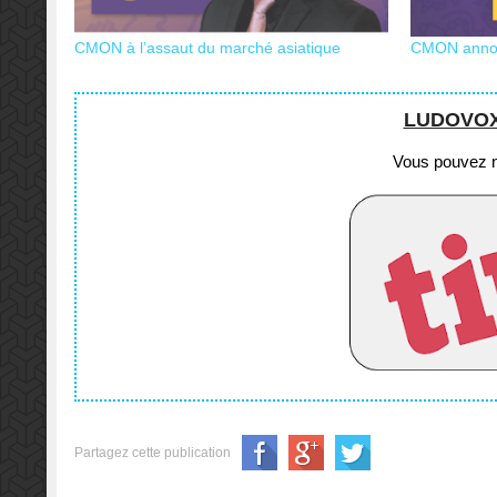
CMON à l’assaut du marché asiatique
CMON annon
LUDOVOX e
Vous pouvez no
Partagez cette publication