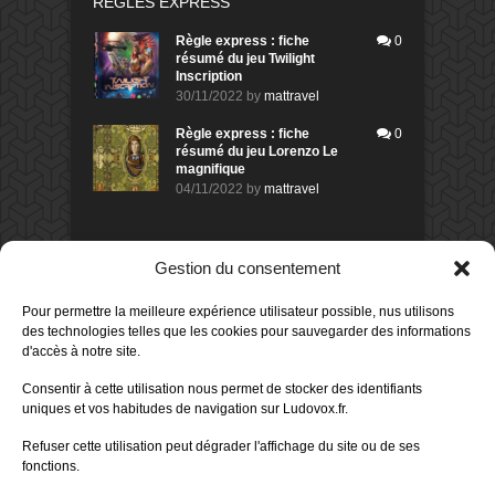
RÈGLES EXPRESS
Règle express : fiche
0
résumé du jeu Twilight
Inscription
30/11/2022
by
mattravel
Règle express : fiche
0
résumé du jeu Lorenzo Le
magnifique
04/11/2022
by
mattravel
DERNIERS AVIS DES MEMBRES
Gestion du consentement
60%
Avis de
morlockbob
Pour permettre la meilleure expérience utilisateur possible, nus utilisons
Sur le jeu Collect!
des technologies telles que les cookies pour sauvegarder des informations
Publié le
il y a 1 jour
d'accès à notre site.
80%
Avis de
morlockbob
Consentir à cette utilisation nous permet de stocker des identifiants
Sur le jeu Detective Box - Ciao
uniques et vos habitudes de navigation sur Ludovox.fr.
Bella
Publié le
il y a 3 jours
Refuser cette utilisation peut dégrader l'affichage du site ou de ses
fonctions.
80%
Avis de
morlockbob