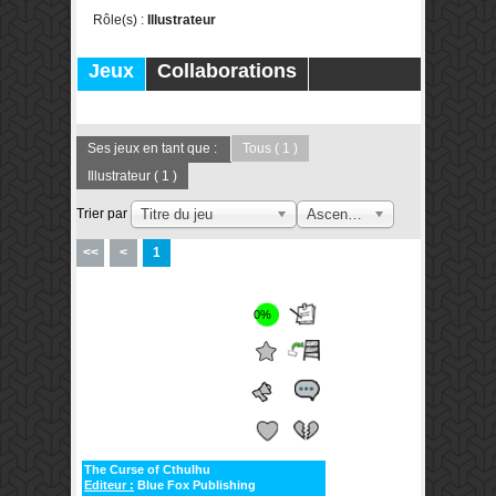
Rôle(s) :
Illustrateur
Jeux
Collaborations
Publications
Forums
Ses jeux en tant que :
Tous
( 1 )
Illustrateur
( 1 )
Trier par
Titre du jeu
Ascendant
<<
<
1
0%
The Curse of Cthulhu
Editeur :
Blue Fox Publishing