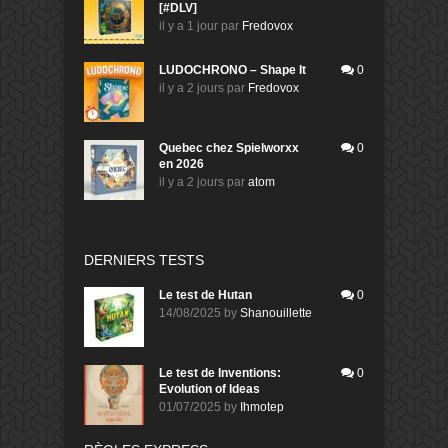
[#DLV]
il y a 1 jour
par
Fredovox
LUDOCHRONO – Shape It
0
il y a 2 jours
par
Fredovox
Quebec chez Spielworxx
0
en 2026
il y a 2 jours
par
atom
DERNIERS TESTS
Le test de Hutan
0
14/08/2025
by
Shanouillette
Le test de Inventions:
0
Evolution of Ideas
01/07/2025
by
Ihmotep