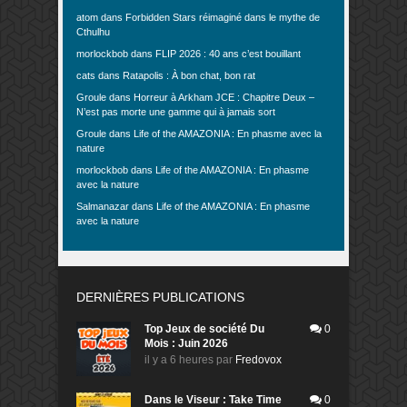
atom
dans
Forbidden Stars réimaginé dans le mythe de
Cthulhu
morlockbob
dans
FLIP 2026 : 40 ans c’est bouillant
cats
dans
Ratapolis : À bon chat, bon rat
Groule
dans
Horreur à Arkham JCE : Chapitre Deux –
N’est pas morte une gamme qui à jamais sort
Groule
dans
Life of the AMAZONIA : En phasme avec la
nature
morlockbob
dans
Life of the AMAZONIA : En phasme
avec la nature
Salmanazar
dans
Life of the AMAZONIA : En phasme
avec la nature
DERNIÈRES PUBLICATIONS
Top Jeux de société Du
0
Mois : Juin 2026
il y a 6 heures
par
Fredovox
Dans le Viseur : Take Time
0