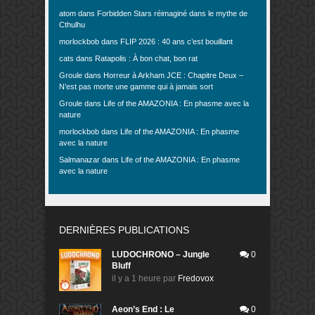
atom
dans
Forbidden Stars réimaginé dans le mythe de
Cthulhu
morlockbob
dans
FLIP 2026 : 40 ans c’est bouillant
cats
dans
Ratapolis : À bon chat, bon rat
Groule
dans
Horreur à Arkham JCE : Chapitre Deux –
N’est pas morte une gamme qui à jamais sort
Groule
dans
Life of the AMAZONIA : En phasme avec la
nature
morlockbob
dans
Life of the AMAZONIA : En phasme
avec la nature
Salmanazar
dans
Life of the AMAZONIA : En phasme
avec la nature
DERNIÈRES PUBLICATIONS
LUDOCHRONO – Jungle
0
Bluff
il y a 1 heure
par
Fredovox
Aeon’s End : Le
0