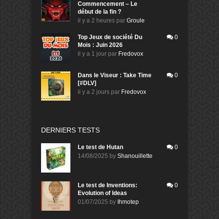
Commencement – Le
début de la fin ?
il y a 2 heures
par
Groule
Top Jeux de société Du
0
Mois : Juin 2026
il y a 1 jour
par
Fredovox
Dans le Viseur : Take Time
0
[#DLV]
il y a 2 jours
par
Fredovox
DERNIERS TESTS
Le test de Hutan
0
14/08/2025
by
Shanouillette
Le test de Inventions:
0
Evolution of Ideas
01/07/2025
by
Ihmotep