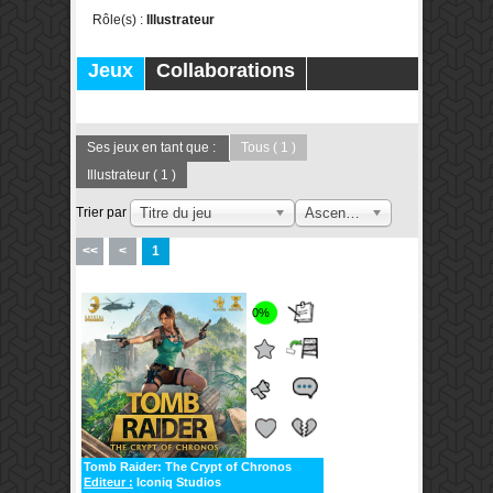
Rôle(s) :
Illustrateur
Jeux
Collaborations
Publications
Forums
Ses jeux en tant que :
Tous
( 1 )
Illustrateur
( 1 )
Trier par
Titre du jeu
Ascendant
<<
<
1
0%
Tomb Raider: The Crypt of Chronos
Editeur :
Iconiq Studios