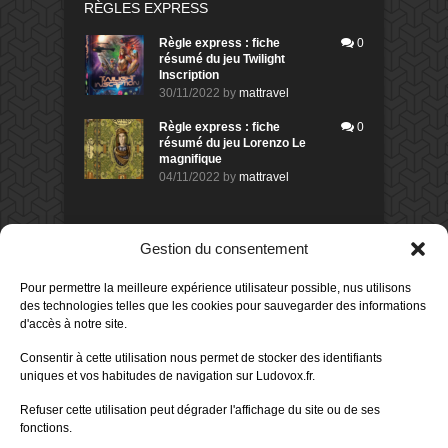
RÈGLES EXPRESS
Règle express : fiche
0
résumé du jeu Twilight
Inscription
30/11/2022
by
mattravel
Règle express : fiche
0
résumé du jeu Lorenzo Le
magnifique
04/11/2022
by
mattravel
DERNIERS AVIS DES MEMBRES
Gestion du consentement
60%
Avis de
morlockbob
Pour permettre la meilleure expérience utilisateur possible, nus utilisons
Sur le jeu Collect!
des technologies telles que les cookies pour sauvegarder des informations
Publié le
il y a 2 jours
d'accès à notre site.
80%
Avis de
morlockbob
Consentir à cette utilisation nous permet de stocker des identifiants
Sur le jeu Detective Box - Ciao
uniques et vos habitudes de navigation sur Ludovox.fr.
Bella
Publié le
il y a 4 jours
Refuser cette utilisation peut dégrader l'affichage du site ou de ses
fonctions.
80%
Avis de
morlockbob