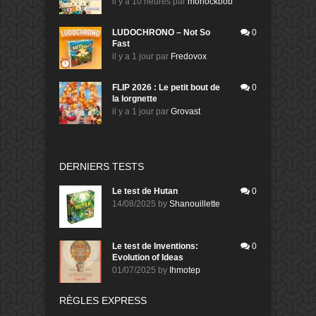
il y a 10 heures
par
morlockbob
LUDOCHRONO – Not So
0
Fast
il y a 1 jour
par
Fredovox
FLIP 2026 : Le petit bout de
0
la lorgnette
il y a 1 jour
par
Grovast
DERNIERS TESTS
Le test de Hutan
0
14/08/2025
by
Shanouillette
Le test de Inventions:
0
Evolution of Ideas
01/07/2025
by
Ihmotep
RÈGLES EXPRESS