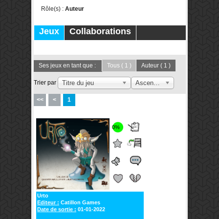
Rôle(s) :
Auteur
Jeux
Collaborations
Publications
Forums
Ses jeux en tant que :
Tous
( 1 )
Auteur
( 1 )
Trier par
Titre du jeu
Ascendant
<<
<
1
0%
Urto
Editeur :
Catillon Games
Date de sortie :
01-01-2022