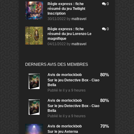
Règle express : fiche
0
résumé du jeu Twilight
Inscription
30/11/2022
by
mattravel
Règle express : fiche
0
résumé du jeu Lorenzo Le
magnifique
04/11/2022
by
mattravel
DERNIERS AVIS DES MEMBRES
80%
Avis de
morlockbob
Sur le jeu Detective Box - Ciao
Bella
Publié le
il y a 9 heures
80%
Avis de
morlockbob
Sur le jeu Detective Box - Ciao
Bella
Publié le
il y a 9 heures
70%
Avis de
morlockbob
Sur le jeu Aeterna