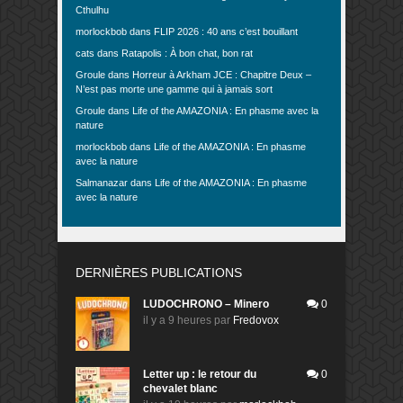
Cthulhu
morlockbob
dans
FLIP 2026 : 40 ans c’est bouillant
cats
dans
Ratapolis : À bon chat, bon rat
Groule
dans
Horreur à Arkham JCE : Chapitre Deux –
N’est pas morte une gamme qui à jamais sort
Groule
dans
Life of the AMAZONIA : En phasme avec la
nature
morlockbob
dans
Life of the AMAZONIA : En phasme
avec la nature
Salmanazar
dans
Life of the AMAZONIA : En phasme
avec la nature
DERNIÈRES PUBLICATIONS
LUDOCHRONO – Minero
0
il y a 9 heures
par
Fredovox
Letter up : le retour du
0
chevalet blanc