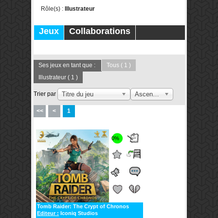
Rôle(s) :
Illustrateur
Jeux
Collaborations
Publications
Forums
Ses jeux en tant que :
Tous
( 1 )
Illustrateur
( 1 )
Trier par
Titre du jeu
Ascendant
<<
<
1
0%
Tomb Raider: The Crypt of Chronos
Editeur :
Iconiq Studios