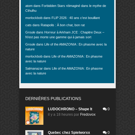
atom
dans
Forbidden Stars réimaginé dans le mythe de
Cthulhu
morlockbob
dans
FLIP 2026 : 40 ans c’est bouillant
cats
dans
Ratapolis : À bon chat, bon rat
Groule
dans
Horreur à Arkham JCE : Chapitre Deux –
N’est pas morte une gamme qui à jamais sort
Groule
dans
Life of the AMAZONIA : En phasme avec la
nature
morlockbob
dans
Life of the AMAZONIA : En phasme
avec la nature
Salmanazar
dans
Life of the AMAZONIA : En phasme
avec la nature
DERNIÈRES PUBLICATIONS
LUDOCHRONO – Shape It
0
il y a 18 heures
par
Fredovox
Quebec chez Spielworxx
0