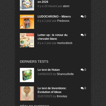
en 2026
il y a 20 heures
par
atom
LUDOCHRONO – Minero
0
il y a 1 jour
par
Fredovox
Letter up : le retour du
0
chevalet blanc
il y a 1 jour
par
morlockbob
DERNIERS TESTS
Le test de Hutan
0
14/08/2025
by
Shanouillette
Le test de Inventions:
0
Evolution of Ideas
01/07/2025
by
Ihmotep