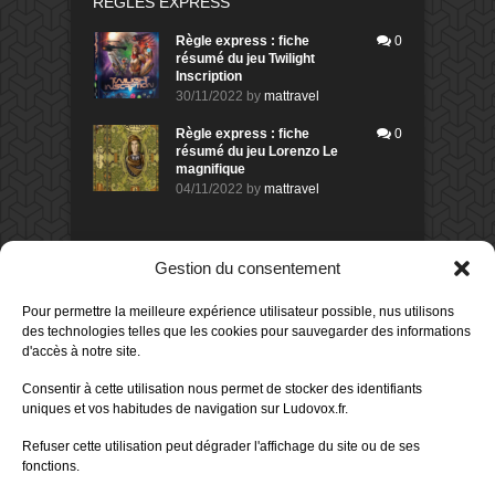
RÈGLES EXPRESS
Règle express : fiche
0
résumé du jeu Twilight
Inscription
30/11/2022
by
mattravel
Règle express : fiche
0
résumé du jeu Lorenzo Le
magnifique
04/11/2022
by
mattravel
DERNIERS AVIS DES MEMBRES
Gestion du consentement
60%
Avis de
morlockbob
Pour permettre la meilleure expérience utilisateur possible, nus utilisons
Sur le jeu Collect!
des technologies telles que les cookies pour sauvegarder des informations
Publié le
il y a 5 heures
d'accès à notre site.
80%
Avis de
morlockbob
Consentir à cette utilisation nous permet de stocker des identifiants
Sur le jeu Detective Box - Ciao
uniques et vos habitudes de navigation sur Ludovox.fr.
Bella
Publié le
il y a 1 jour
Refuser cette utilisation peut dégrader l'affichage du site ou de ses
fonctions.
80%
Avis de
morlockbob