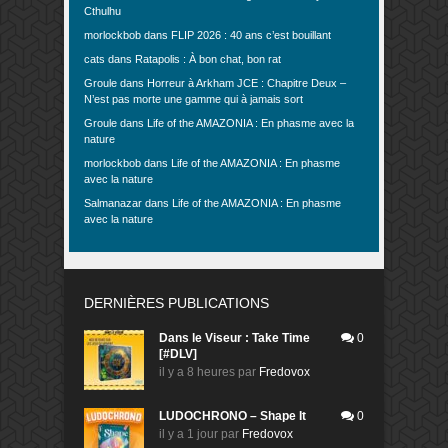
Cthulhu
morlockbob
dans
FLIP 2026 : 40 ans c’est bouillant
cats
dans
Ratapolis : À bon chat, bon rat
Groule
dans
Horreur à Arkham JCE : Chapitre Deux –
N’est pas morte une gamme qui à jamais sort
Groule
dans
Life of the AMAZONIA : En phasme avec la
nature
morlockbob
dans
Life of the AMAZONIA : En phasme
avec la nature
Salmanazar
dans
Life of the AMAZONIA : En phasme
avec la nature
DERNIÈRES PUBLICATIONS
Dans le Viseur : Take Time
0
[#DLV]
il y a 8 heures
par
Fredovox
LUDOCHRONO – Shape It
0
il y a 1 jour
par
Fredovox