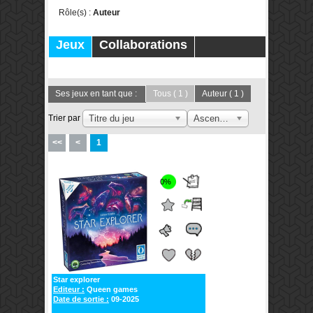
Rôle(s) :
Auteur
Jeux
Collaborations
Publications
Forums
Ses jeux en tant que :
Tous
( 1 )
Auteur
( 1 )
Trier par
Titre du jeu
Ascendant
<<
<
1
0%
Star explorer
Editeur :
Queen games
Date de sortie :
09-2025