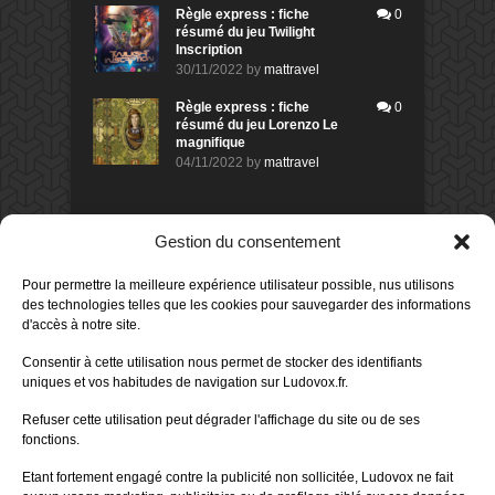
Règle express : fiche
0
résumé du jeu Twilight
Inscription
30/11/2022
by
mattravel
Règle express : fiche
0
résumé du jeu Lorenzo Le
magnifique
04/11/2022
by
mattravel
DERNIERS AVIS DES MEMBRES
Gestion du consentement
60%
Avis de
morlockbob
Pour permettre la meilleure expérience utilisateur possible, nus utilisons
Sur le jeu Collect!
des technologies telles que les cookies pour sauvegarder des informations
Publié le
il y a 19 heures
d'accès à notre site.
80%
Avis de
morlockbob
Consentir à cette utilisation nous permet de stocker des identifiants
Sur le jeu Detective Box - Ciao
uniques et vos habitudes de navigation sur Ludovox.fr.
Bella
Publié le
il y a 2 jours
Refuser cette utilisation peut dégrader l'affichage du site ou de ses
fonctions.
80%
Avis de
morlockbob
Sur le jeu Detective Box - Ciao
Etant fortement engagé contre la publicité non sollicitée, Ludovox ne fait
Bella