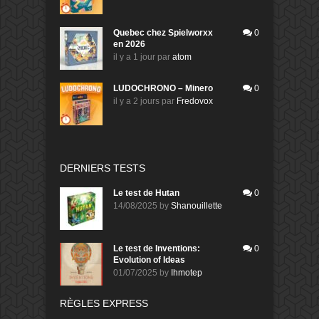
Quebec chez Spielworxx
0
en 2026
il y a 1 jour
par
atom
LUDOCHRONO – Minero
0
il y a 2 jours
par
Fredovox
DERNIERS TESTS
Le test de Hutan
0
14/08/2025
by
Shanouillette
Le test de Inventions:
0
Evolution of Ideas
01/07/2025
by
Ihmotep
RÈGLES EXPRESS