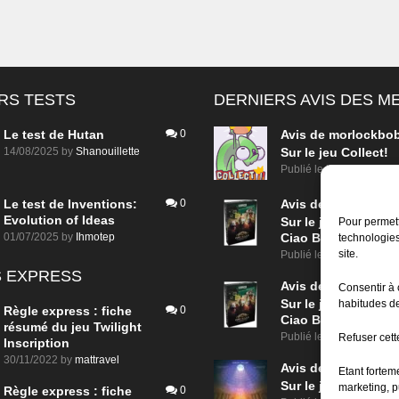
RS TESTS
DERNIERS AVIS DES 
Le test de Hutan
0
Avis de
morlockbo
14/08/2025
by
Shanouillette
Sur le jeu Collect!
Publié le
il y a 22 heure
Le test de Inventions:
0
Avis de
morlockbo
Evolution of Ideas
Sur le jeu Detective
Pour permett
01/07/2025
by
Ihmotep
Ciao Bella
technologies
site.
Publié le
il y a 2 jours
 EXPRESS
Avis de
morlockbo
Consentir à 
Sur le jeu Detective
habitudes de
Règle express : fiche
0
Ciao Bella
résumé du jeu Twilight
Publié le
il y a 2 jours
Refuser cette
Inscription
30/11/2022
by
mattravel
Avis de
morlockbo
Etant fortem
Sur le jeu Aeterna
marketing, p
Règle express : fiche
0