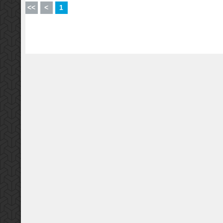
<<
<
1