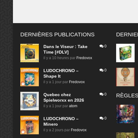
DERNIÈRES PUBLICATIONS
DERNIE
Dans le Viseur : Take
0
Time [#DLV]
il y a 10 heures
par
Fredovox
LUDOCHRONO –
0
Shape It
il y a 1 jour
par
Fredovox
Quebec chez
0
RÈGLES
Spielworxx en 2026
il y a 1 jour
par
atom
LUDOCHRONO –
0
Minero
il y a 2 jours
par
Fredovox