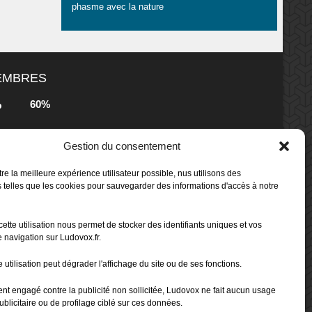
phasme avec la nature
MEMBRES
60%
b
s
Gestion du consentement
80%
b
 Box -
re la meilleure expérience utilisateur possible, nus utilisons des
 telles que les cookies pour sauvegarder des informations d'accès à notre
80%
b
cette utilisation nous permet de stocker des identifiants uniques et vos
 Box -
 navigation sur Ludovox.fr.
 utilisation peut dégrader l'affichage du site ou de ses fonctions.
70%
b
ent engagé contre la publicité non sollicitée, Ludovox ne fait aucun usage
ublicitaire ou de profilage ciblé sur ces données.