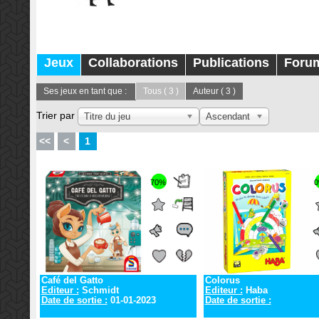
Jeux
Collaborations
Publications
Foru
Ses jeux en tant que :
Tous
( 3 )
Auteur
( 3 )
Trier par
Titre du jeu
Ascendant
<<
<
1
70%
Café del Gatto
Colorus
Editeur :
Schmidt
Editeur :
Haba
Date de sortie :
01-01-2023
Date de sortie :