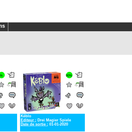
ms
0%
90%
Kéblo
Editeur :
Drei Magier Spiele
Date de sortie :
01-01-2020