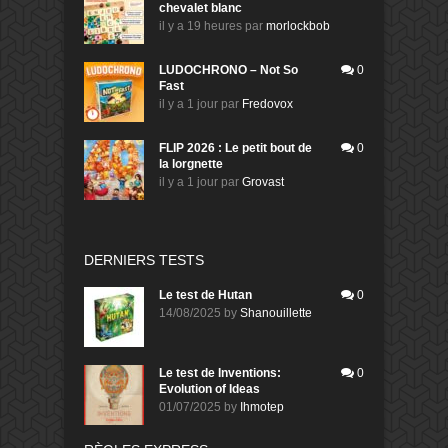
chevalet blanc
il y a 19 heures
par
morlockbob
LUDOCHRONO – Not So
0
Fast
il y a 1 jour
par
Fredovox
FLIP 2026 : Le petit bout de
0
la lorgnette
il y a 1 jour
par
Grovast
DERNIERS TESTS
Le test de Hutan
0
14/08/2025
by
Shanouillette
Le test de Inventions:
0
Evolution of Ideas
01/07/2025
by
Ihmotep