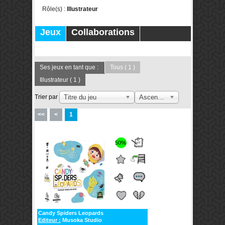
Rôle(s) :
Illustrateur
Jeux
Collaborations
Publications
Forums
Ses jeux en tant que :
Tous
( 1 )
Illustrateur
( 1 )
Trier par
Titre du jeu
Ascendant
<<
<
1
50%
Candy Spiders Leopards
Editeur :
Musoka Studio