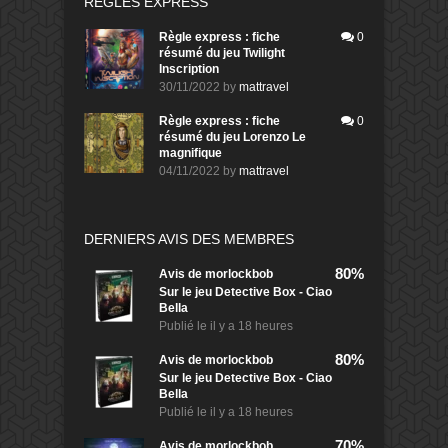
RÈGLES EXPRESS
Règle express : fiche
0
résumé du jeu Twilight
Inscription
30/11/2022
by
mattravel
Règle express : fiche
0
résumé du jeu Lorenzo Le
magnifique
04/11/2022
by
mattravel
DERNIERS AVIS DES MEMBRES
80%
Avis de
morlockbob
Sur le jeu Detective Box - Ciao
Bella
Publié le
il y a 18 heures
80%
Avis de
morlockbob
Sur le jeu Detective Box - Ciao
Bella
Publié le
il y a 18 heures
70%
Avis de
morlockbob