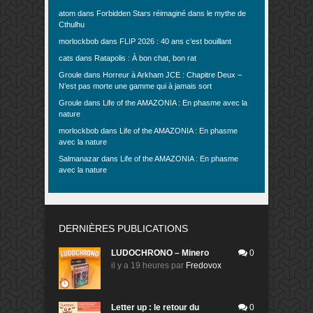
atom
dans
Forbidden Stars réimaginé dans le mythe de
Cthulhu
morlockbob
dans
FLIP 2026 : 40 ans c’est bouillant
cats
dans
Ratapolis : À bon chat, bon rat
Groule
dans
Horreur à Arkham JCE : Chapitre Deux –
N’est pas morte une gamme qui à jamais sort
Groule
dans
Life of the AMAZONIA : En phasme avec la
nature
morlockbob
dans
Life of the AMAZONIA : En phasme
avec la nature
Salmanazar
dans
Life of the AMAZONIA : En phasme
avec la nature
DERNIÈRES PUBLICATIONS
LUDOCHRONO – Minero
0
il y a 19 heures
par
Fredovox
Letter up : le retour du
0