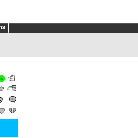
ms
0%