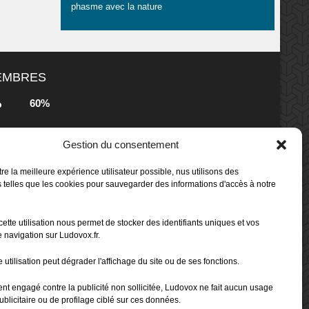
phasme avec la nature
MEMBRES
60%
b
s
Gestion du consentement
80%
b
 Box -
re la meilleure expérience utilisateur possible, nus utilisons des
 telles que les cookies pour sauvegarder des informations d'accès à notre
80%
b
cette utilisation nous permet de stocker des identifiants uniques et vos
 Box -
 navigation sur Ludovox.fr.
 utilisation peut dégrader l'affichage du site ou de ses fonctions.
70%
b
ent engagé contre la publicité non sollicitée, Ludovox ne fait aucun usage
ublicitaire ou de profilage ciblé sur ces données.