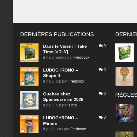
DERNIÈRES PUBLICATIONS
DERNIE
Dans le Viseur : Take
0
Time [#DLV]
il y a 6 heures
par
Fredovox
LUDOCHRONO –
0
Shape It
il y a 1 jour
par
Fredovox
Quebec chez
0
RÈGLES
Spielworxx en 2026
il y a 1 jour
par
atom
LUDOCHRONO –
0
Minero
il y a 2 jours
par
Fredovox