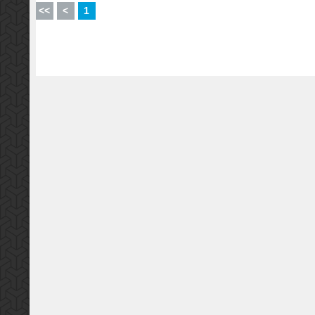
<<
<
1