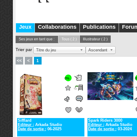
Jeux
Collaborations
Publications
Foru
Ses jeux en tant que :
Tous
( 2 )
Illustrateur
( 2 )
Trier par
Titre du jeu
Ascendant
<<
<
1
0%
Sifflard
Spark Riders 3000
Editeur :
Arkada Studio
Editeur :
Arkada Studio
Date de sortie :
06-2025
Date de sortie :
03-2024