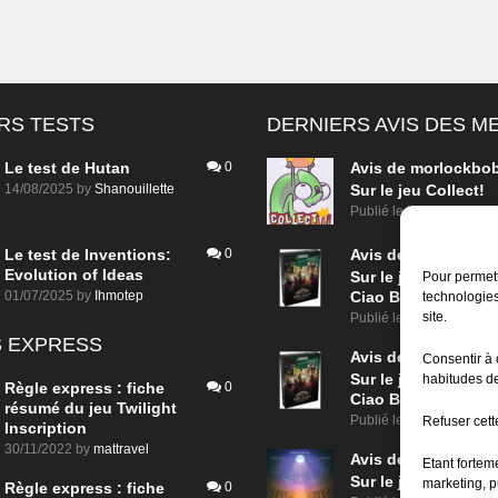
RS TESTS
DERNIERS AVIS DES 
Le test de Hutan
0
Avis de
morlockbo
14/08/2025
by
Shanouillette
Sur le jeu Collect!
Publié le
il y a 18 heure
Le test de Inventions:
0
Avis de
morlockbo
Evolution of Ideas
Sur le jeu Detective
Pour permett
01/07/2025
by
Ihmotep
Ciao Bella
technologies
site.
Publié le
il y a 2 jours
 EXPRESS
Avis de
morlockbo
Consentir à 
Sur le jeu Detective
habitudes de
Règle express : fiche
0
Ciao Bella
résumé du jeu Twilight
Publié le
il y a 2 jours
Refuser cette
Inscription
30/11/2022
by
mattravel
Avis de
morlockbo
Etant fortem
Sur le jeu Aeterna
marketing, p
Règle express : fiche
0