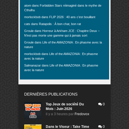
atom
dans
Forbidden Stars réimaginé dans le mythe de
Cthulhu
morlockbob
dans
FLIP 2026 : 40 ans c’est bouillant
cats
dans
Ratapolis : À bon chat, bon rat
Groule
dans
Horreur à Arkham JCE : Chapitre Deux –
N’est pas morte une gamme qui à jamais sort
Groule
dans
Life of the AMAZONIA : En phasme avec la
nature
morlockbob
dans
Life of the AMAZONIA : En phasme
avec la nature
Salmanazar
dans
Life of the AMAZONIA : En phasme
avec la nature
DERNIÈRES PUBLICATIONS
Top Jeux de société Du
0
Mois : Juin 2026
il y a 3 heures
par
Fredovox
Dans le Viseur : Take Time
0