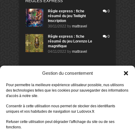
RÈGLES EXPRESS
Règle express : fiche
0
résumé du jeu Twilight
Inscription
30/11/2022
by
mattravel
Règle express : fiche
0
résumé du jeu Lorenzo Le
magnifique
04/11/2022
by
mattravel
DERNIERS AVIS DES MEMBRES
Gestion du consentement
60%
Avis de
morlockbob
Pour permettre la meilleure expérience utilisateur possible, nus utilisons
Sur le jeu Collect!
des technologies telles que les cookies pour sauvegarder des informations
Publié le
il y a 1 jour
d'accès à notre site.
80%
Avis de
morlockbob
Consentir à cette utilisation nous permet de stocker des identifiants
Sur le jeu Detective Box - Ciao
uniques et vos habitudes de navigation sur Ludovox.fr.
Bella
Publié le
il y a 3 jours
Refuser cette utilisation peut dégrader l'affichage du site ou de ses
fonctions.
80%
Avis de
morlockbob