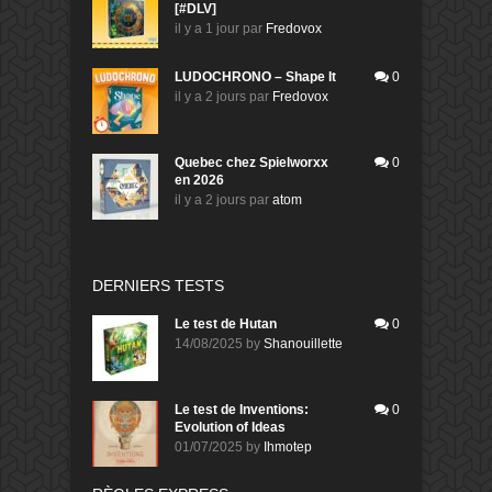
[#DLV]
il y a 1 jour
par
Fredovox
LUDOCHRONO – Shape It
0
il y a 2 jours
par
Fredovox
Quebec chez Spielworxx
0
en 2026
il y a 2 jours
par
atom
DERNIERS TESTS
Le test de Hutan
0
14/08/2025
by
Shanouillette
Le test de Inventions:
0
Evolution of Ideas
01/07/2025
by
Ihmotep