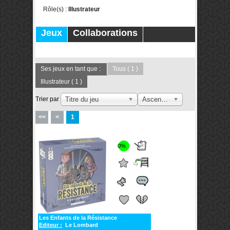
Rôle(s) :
Illustrateur
Jeux
Collaborations
Publications
Forums
Ses jeux en tant que :
Tous
( 1 )
Illustrateur
( 1 )
Trier par
Titre du jeu
Ascendant
<<
<
1
0%
Les Enfants de la Résistance
Editeur :
Le Lombard