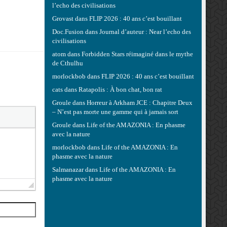
l’echo des civilisations
Grovast
dans
FLIP 2026 : 40 ans c’est bouillant
Doc.Fusion
dans
Journal d’auteur : Near l’echo des
civilisations
atom
dans
Forbidden Stars réimaginé dans le mythe
de Cthulhu
morlockbob
dans
FLIP 2026 : 40 ans c’est bouillant
cats
dans
Ratapolis : À bon chat, bon rat
Groule
dans
Horreur à Arkham JCE : Chapitre Deux
– N’est pas morte une gamme qui à jamais sort
Groule
dans
Life of the AMAZONIA : En phasme
avec la nature
morlockbob
dans
Life of the AMAZONIA : En
phasme avec la nature
Salmanazar
dans
Life of the AMAZONIA : En
phasme avec la nature