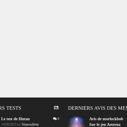
RS TESTS
DERNIERS AVIS DES M
Le test de Hutan
0
Avis de
morlockbob
14/08/2025
by
Shanouillette
Sur le jeu Aeterna