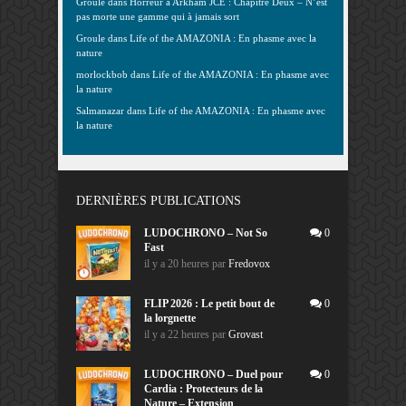
Groule
dans
Horreur à Arkham JCE : Chapitre Deux – N’est
pas morte une gamme qui à jamais sort
Groule
dans
Life of the AMAZONIA : En phasme avec la
nature
morlockbob
dans
Life of the AMAZONIA : En phasme avec
la nature
Salmanazar
dans
Life of the AMAZONIA : En phasme avec
la nature
DERNIÈRES PUBLICATIONS
LUDOCHRONO – Not So
0
Fast
il y a 20 heures
par
Fredovox
FLIP 2026 : Le petit bout de
0
la lorgnette
il y a 22 heures
par
Grovast
LUDOCHRONO – Duel pour
0
Cardia : Protecteurs de la
Nature – Extension