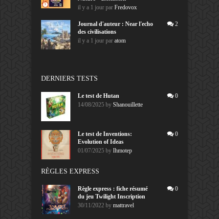
il y a 1 jour
par
Fredovox
Journal d'auteur : Near l'echo
2
des civilisations
il y a 1 jour
par
atom
DERNIERS TESTS
Le test de Hutan
0
14/08/2025
by
Shanouillette
Le test de Inventions:
0
Evolution of Ideas
01/07/2025
by
Ihmotep
RÈGLES EXPRESS
Règle express : fiche résumé
0
du jeu Twilight Inscription
30/11/2022
by
mattravel