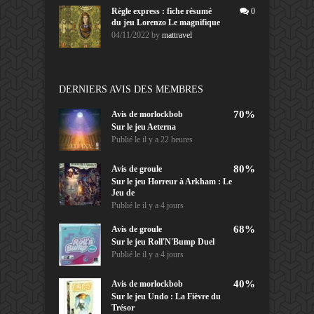
Règle express : fiche résumé
0
du jeu Lorenzo Le magnifique
04/11/2022
by
mattravel
DERNIERS AVIS DES MEMBRES
70%
Avis de
morlockbob
Sur le jeu Aeterna
Publié le
il y a 22 heures
80%
Avis de
groule
Sur le jeu Horreur à Arkham : Le
Jeu de
Publié le
il y a 4 jours
68%
Avis de
groule
Sur le jeu Roll'N'Bump Duel
Publié le
il y a 4 jours
40%
Avis de
morlockbob
Sur le jeu Undo : La Fièvre du
Trésor