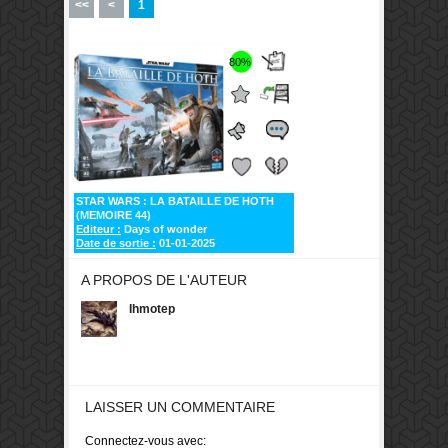
<<
<
1
80%
STAR WARS : LA BATAILLE DE HOTH
(MEMOIRE 44)
Editeur :
Days of wonder
Date de sortie :
01-01-2025
A PROPOS DE L'AUTEUR
Ihmotep
LAISSER UN COMMENTAIRE
Connectez-vous avec: