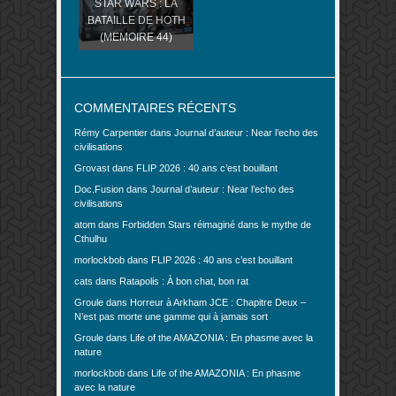
STAR WARS : LA
BATAILLE DE HOTH
(MEMOIRE 44)
COMMENTAIRES RÉCENTS
Rémy Carpentier
dans
Journal d’auteur : Near l’echo des
civilisations
Grovast
dans
FLIP 2026 : 40 ans c’est bouillant
Doc.Fusion
dans
Journal d’auteur : Near l’echo des
civilisations
atom
dans
Forbidden Stars réimaginé dans le mythe de
Cthulhu
morlockbob
dans
FLIP 2026 : 40 ans c’est bouillant
cats
dans
Ratapolis : À bon chat, bon rat
Groule
dans
Horreur à Arkham JCE : Chapitre Deux –
N’est pas morte une gamme qui à jamais sort
Groule
dans
Life of the AMAZONIA : En phasme avec la
nature
morlockbob
dans
Life of the AMAZONIA : En phasme
avec la nature