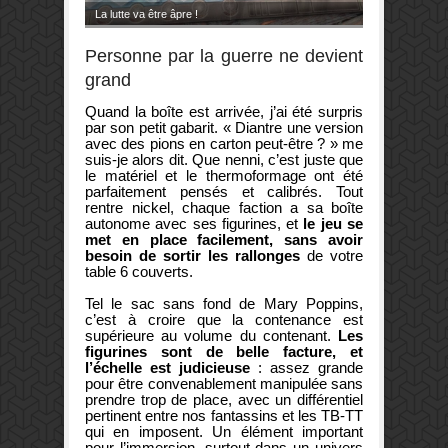
La lutte va être âpre !
Personne par la guerre ne devient
grand
Quand la boîte est arrivée, j’ai été surpris
par son petit gabarit. « Diantre une version
avec des pions en carton peut-être ? » me
suis-je alors dit. Que nenni, c’est juste que
le matériel et le thermoformage ont été
parfaitement pensés et calibrés. Tout
rentre nickel, chaque faction a sa boîte
autonome avec ses figurines, et
le jeu se
met en place facilement, sans avoir
besoin de sortir les rallonges
de votre
table 6 couverts.
Tel le sac sans fond de Mary Poppins,
c’est à croire que la contenance est
supérieure au volume du contenant.
Les
figurines sont de belle facture, et
l’échelle est judicieuse
: assez grande
pour être convenablement manipulée sans
prendre trop de place, avec un différentiel
pertinent entre nos fantassins et les TB-TT
qui en imposent. Un élément important
pour l’immersion, surtout dans un univers