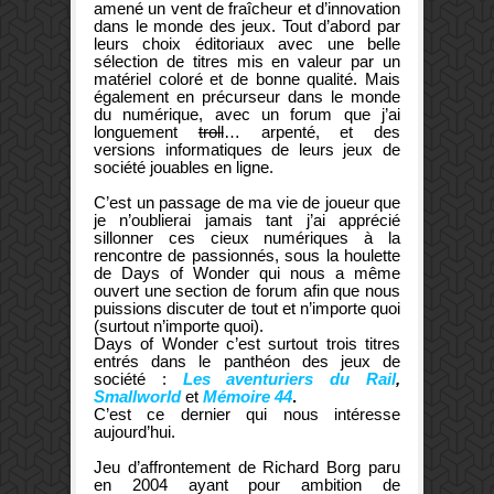
amené un vent de fraîcheur et d’innovation
dans le monde des jeux. Tout d’abord par
leurs choix éditoriaux avec une belle
sélection de titres mis en valeur par un
matériel coloré et de bonne qualité. Mais
également en précurseur dans le monde
du numérique, avec un forum que j’ai
longuement
troll
… arpenté, et des
versions informatiques de leurs jeux de
société jouables en ligne.
C’est un passage de ma vie de joueur que
je n’oublierai jamais tant j’ai apprécié
sillonner ces cieux numériques à la
rencontre de passionnés, sous la houlette
de Days of Wonder qui nous a même
ouvert une section de forum afin que nous
puissions discuter de tout et n’importe quoi
(surtout n’importe quoi).
Days of Wonder c’est surtout trois titres
entrés dans le panthéon des jeux de
société :
Les aventuriers du Rail
,
Smallworld
et
Mémoire 44
.
C’est ce dernier qui nous intéresse
aujourd’hui.
Jeu d’affrontement de
Richard Borg
paru
en 2004 ayant pour ambition de