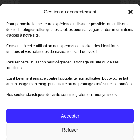
DERNIERS AVIS DES MEMBRES
Gestion du consentement
80%
Avis de
morlockbob
Pour permettre la meilleure expérience utilisateur possible, nus utilisons
Sur le jeu Detective Box - Ciao
Bella
des technologies telles que les cookies pour sauvegarder des informations
Publié le
il y a 1 jour
d'accès à notre site.
80%
Avis de
morlockbob
Consentir à cette utilisation nous permet de stocker des identifiants
Sur le jeu Detective Box - Ciao
uniques et vos habitudes de navigation sur Ludovox.fr.
Bella
Publié le
il y a 1 jour
Refuser cette utilisation peut dégrader l'affichage du site ou de ses
fonctions.
70%
Avis de
morlockbob
Sur le jeu Aeterna
Etant fortement engagé contre la publicité non sollicitée, Ludovox ne fait
Publié le
il y a 2 jours
aucun usage marketing, publicitaire ou de profilage ciblé sur ces données.
Nos seules statistiques de visite sont intégralement anonymisées.
80%
Avis de
groule
Sur le jeu Horreur à Arkham :
Le Jeu de
Publié le
il y a 6 jours
Accepter
Tous les avis
Refuser