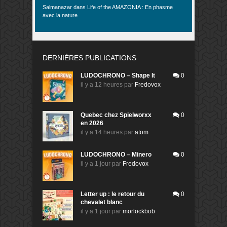
Salmanazar
dans
Life of the AMAZONIA : En phasme
avec la nature
DERNIÈRES PUBLICATIONS
LUDOCHRONO – Shape It
0
il y a 12 heures
par
Fredovox
Quebec chez Spielworxx
0
en 2026
il y a 14 heures
par
atom
LUDOCHRONO – Minero
0
il y a 1 jour
par
Fredovox
Letter up : le retour du
0
chevalet blanc
il y a 1 jour
par
morlockbob