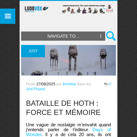
NAVIGATE TO...
JUST
PLAYED
Posté
27/08/2025
par
Ihmotep
dans les
0
Just Played
BATAILLE DE HOTH :
FORCE ET MÉMOIRE
Une vague de nostalgie m’envahit quand
j’entends parler de l’éditeur
Days of
Wonder
. Il y a de cela 20 ans, ils ont