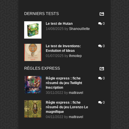
DERNIERS TESTS
Le test de Hutan
0
14/08/2025
by
Shanouillette
Le test de Inventions:
0
Evolution of Ideas
01/07/2025
by
Ihmotep
RÈGLES EXPRESS
Règle express : fiche
0
résumé du jeu Twilight
Inscription
30/11/2022
by
mattravel
Règle express : fiche
0
résumé du jeu Lorenzo Le
magnifique
04/11/2022
by
mattravel