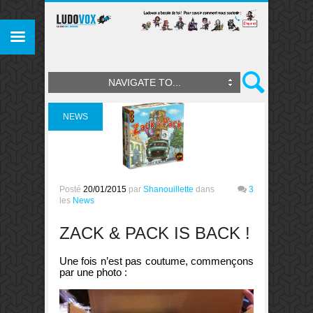
NAVIGATE TO...
NEWS
Posté
20/01/2015
par
Shanouillette
dans
3
les
News
ZACK & PACK IS BACK !
Une fois n’est pas coutume, commençons
par une photo :