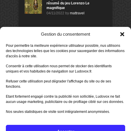
résumé du jeu Lorenzo Le
magnifique
04/11/2022
by
mattravel
DERNIERS AVIS DES MEMBRES
Gestion du consentement
60%
Avis de
morlockbob
Pour permettre la meilleure expérience utilisateur possible, nus utilisons
Sur le jeu Collect!
des technologies telles que les cookies pour sauvegarder des informations
Publié le
il y a 2 jours
d'accès à notre site.
80%
Consentir à cette utilisation nous permet de stocker des identifiants
Avis de
morlockbob
uniques et vos habitudes de navigation sur Ludovox.fr.
Sur le jeu Detective Box - Ciao
Bella
Refuser cette utilisation peut dégrader l'affichage du site ou de ses
Publié le
il y a 4 jours
fonctions.
80%
Avis de
morlockbob
Etant fortement engagé contre la publicité non sollicitée, Ludovox ne fait
Sur le jeu Detective Box - Ciao
Bella
aucun usage marketing, publicitaire ou de profilage ciblé sur ces données.
Publié le
il y a 4 jours
Nos seules statistiques de visite sont intégralement anonymisées.
70%
Avis de
morlockbob
Sur le jeu Aeterna
Publié le
il y a 5 jours