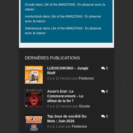
Groule
dans
Life of the AMAZONIA : En phasme avec la
nature
morlockbob
dans
Life of the AMAZONIA : En phasme
avec la nature
Salmanazar
dans
Life of the AMAZONIA : En phasme
avec la nature
DERNIÈRES PUBLICATIONS
LUDOCHRONO – Jungle
0
Bluff
il y a 11 heures
par
Fredovox
Aeon’s End : Le
0
Commencement – Le
début de la fin ?
il y a 12 heures
par
Groule
Top Jeux de société Du
0
Mois : Juin 2026
il y a 1 jour
par
Fredovox