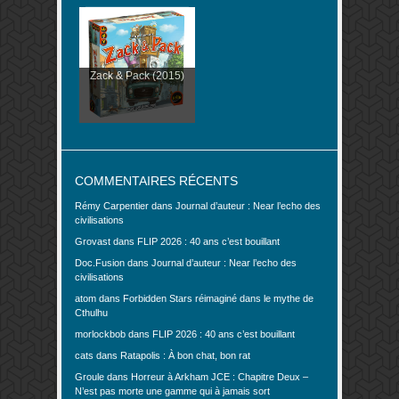
Zack & Pack (2015)
COMMENTAIRES RÉCENTS
Rémy Carpentier
dans
Journal d’auteur : Near l’echo des
civilisations
Grovast
dans
FLIP 2026 : 40 ans c’est bouillant
Doc.Fusion
dans
Journal d’auteur : Near l’echo des
civilisations
atom
dans
Forbidden Stars réimaginé dans le mythe de
Cthulhu
morlockbob
dans
FLIP 2026 : 40 ans c’est bouillant
cats
dans
Ratapolis : À bon chat, bon rat
Groule
dans
Horreur à Arkham JCE : Chapitre Deux –
N’est pas morte une gamme qui à jamais sort