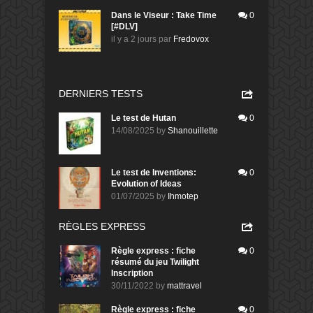
Dans le Viseur : Take Time
0
[#DLV]
il y a 2 jours
par
Fredovox
DERNIERS TESTS
Le test de Hutan
0
14/08/2025
by
Shanouillette
Le test de Inventions:
0
Evolution of Ideas
01/07/2025
by
Ihmotep
RÈGLES EXPRESS
Règle express : fiche
0
résumé du jeu Twilight
Inscription
30/11/2022
by
mattravel
Règle express : fiche
0