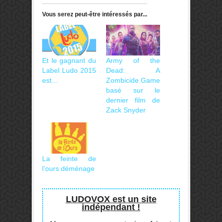
Vous serez peut-être intéressés par...
Et le gagnant du
Army of the
Label Ludo 2015
Dead: A
est…
Zombicide Game
basé sur le
dernier film de
Zack Snyder
La feinte de
l’ours déménage
LUDOVOX est un site
indépendant !