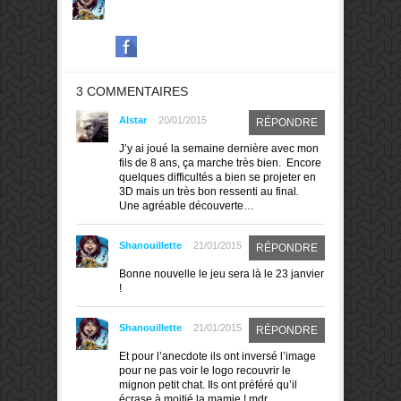
3 COMMENTAIRES
Alstar
20/01/2015
RÉPONDRE
J’y ai joué la semaine dernière avec mon
fils de 8 ans, ça marche très bien. Encore
quelques difficultés a bien se projeter en
3D mais un très bon ressenti au final
.
Une agréable découverte…
Shanouillette
21/01/2015
RÉPONDRE
Bonne nouvelle le jeu sera là le 23 janvier
!
Shanouillette
21/01/2015
RÉPONDRE
Et pour l’anecdote ils ont inversé l’image
pour ne pas voir le logo recouvrir le
mignon petit chat. Ils ont préféré qu’il
écrase à moitié la mamie ! mdr