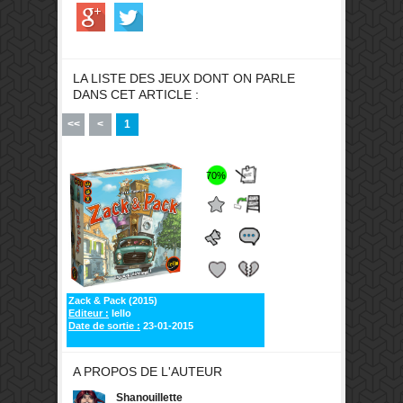
LA LISTE DES JEUX DONT ON PARLE
DANS CET ARTICLE :
<<
<
1
70%
Zack & Pack (2015)
Editeur :
Iello
Date de sortie :
23-01-2015
A PROPOS DE L'AUTEUR
Shanouillette