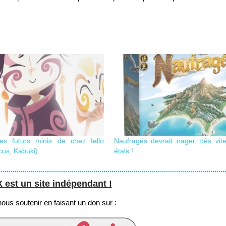
les futurs minis de chez Iello
Naufragés devrait nager très vit
cus, Kabuki)
étals !
st un site indépendant !
us soutenir en faisant un don sur :