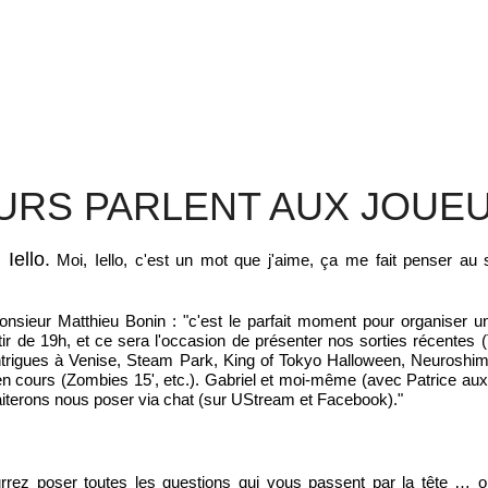
TEURS PARLENT AUX JOUE
Iello.
Moi, Iello, c'est un mot que j'aime, ça me fait penser au s
onsieur Matthieu Bonin : "c'est le parfait moment pour organiser u
ir de 19h, et ce sera l'occasion de présenter nos sorties récentes 
trigues à Venise, Steam Park, King of Tokyo Halloween, Neuroshim
 en cours (Zombies 15', etc.). Gabriel et moi-même (avec Patrice au
aiterons nous poser via chat (sur UStream et Facebook)."
ourrez poser toutes les questions qui vous passent par la tête … 