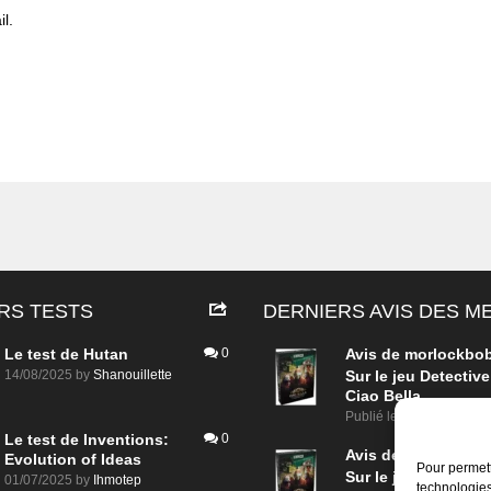
l.
RS TESTS
DERNIERS AVIS DES 
Le test de Hutan
0
Avis de
morlockbo
14/08/2025
by
Shanouillette
Sur le jeu Detective
Ciao Bella
Publié le
il y a 1 jour
Le test de Inventions:
0
Avis de
morlockbo
Evolution of Ideas
Pour permett
Sur le jeu Detective
01/07/2025
by
Ihmotep
technologies