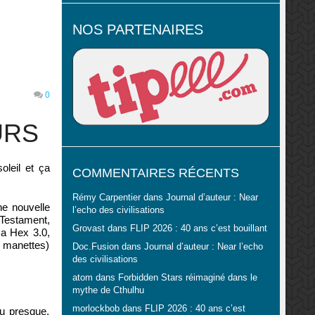
NOS PARTENAIRES
0
URS
oleil et ça
COMMENTAIRES RÉCENTS
Rémy Carpentier
dans
Journal d’auteur : Near
ne nouvelle
l’echo des civilisations
(Testament,
Grovast
dans
FLIP 2026 : 40 ans c’est bouillant
a Hex 3.0,
x manettes)
Doc.Fusion
dans
Journal d’auteur : Near l’echo
des civilisations
atom
dans
Forbidden Stars réimaginé dans le
mythe de Cthulhu
morlockbob
dans
FLIP 2026 : 40 ans c’est
ou presque.