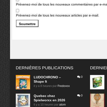
Prévenez-moi de tous les nouveaux commentaires par e-mai
Prévenez-moi de tous les nouveaux articles par e-mail.
DERNIÈRES PUBLICATIONS
DERNIE
LUDOCHRONO –
0
Shape It
il y a 8 heures
par
Fredovox
Quebec chez
0
Spielworxx en 2026
il y a 10 heures
par
atom