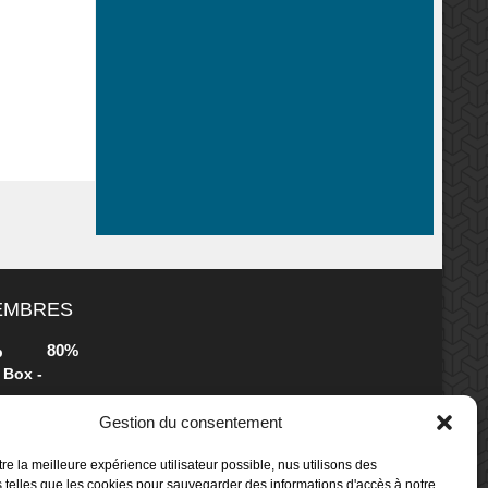
MEMBRES
80%
b
 Box -
Gestion du consentement
80%
b
re la meilleure expérience utilisateur possible, nus utilisons des
 Box -
 telles que les cookies pour sauvegarder des informations d'accès à notre