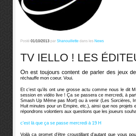
Posté
01/10/2013
par
Shanouillette
dans les
News
TV IELLO ! LES ÉDI
O
n est toujours content de parler des jeux de 
réchauffe mon coeur. Voui.
Et c'est qu'ils ont une grosse actu comme nous le dit M
session en vidéo live ! Ça se passera ce mercredi, à part
Smash Up Même pas Mort) ou à venir (Les Sorcières, In
Huit minutes pour un Empire, etc.), ainsi que nos projets
répondrons volontiers aux questions que les joueurs souh
c'est là que ça se passe mercredi à 19 H
Voilà ça promet d'être croustillant d'autant que vous p