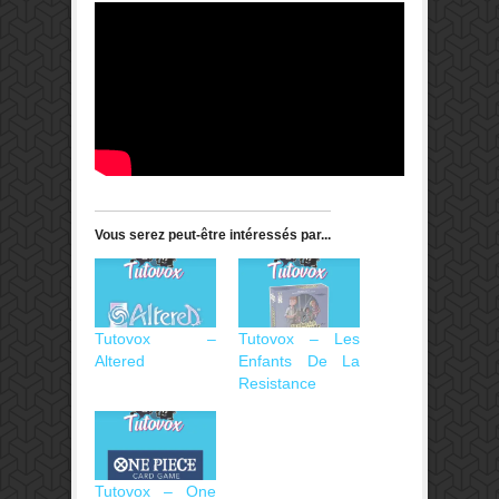
Vous serez peut-être intéressés par...
Tutovox –
Tutovox – Les
Altered
Enfants De La
Resistance
Tutovox – One