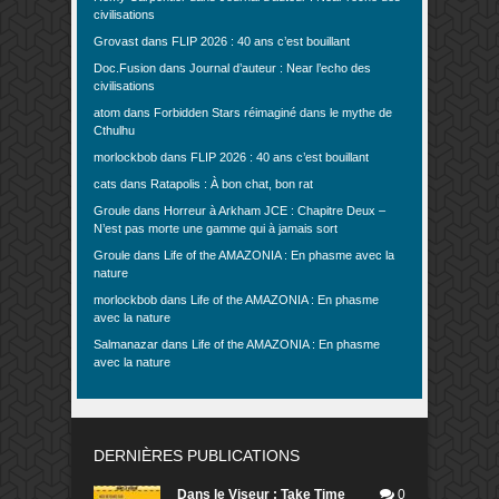
civilisations
Grovast
dans
FLIP 2026 : 40 ans c’est bouillant
Doc.Fusion
dans
Journal d’auteur : Near l’echo des
civilisations
atom
dans
Forbidden Stars réimaginé dans le mythe de
Cthulhu
morlockbob
dans
FLIP 2026 : 40 ans c’est bouillant
cats
dans
Ratapolis : À bon chat, bon rat
Groule
dans
Horreur à Arkham JCE : Chapitre Deux –
N’est pas morte une gamme qui à jamais sort
Groule
dans
Life of the AMAZONIA : En phasme avec la
nature
morlockbob
dans
Life of the AMAZONIA : En phasme
avec la nature
Salmanazar
dans
Life of the AMAZONIA : En phasme
avec la nature
DERNIÈRES PUBLICATIONS
Dans le Viseur : Take Time
0