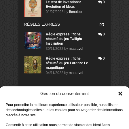
Le test de Inventions:
0
Evolution of Ideas
01/07/2025
by
Ihmotep
RÈGLES EXPRESS
Règle express : fiche
0
résumé du jeu Twilight
Inscription
30/11/2022
by
mattravel
Règle express : fiche
0
résumé du jeu Lorenzo Le
magnifique
04/11/2022
by
mattravel
DERNIERS AVIS DES MEMBRES
Gestion du consentement
60%
Avis de
morlockbob
Pour permettre la meilleure expérience utilisateur possible, nus utilisons
Sur le jeu Collect!
des technologies telles que les cookies pour sauvegarder des informations
Publié le
il y a 13 heures
d'accès à notre site.
80%
Avis de
morlockbob
Consentir à cette utilisation nous permet de stocker des identifiants