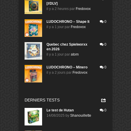
[#DLV]
il y a 2 heures
par
Fredovox
LUDOCHRONO – Shape It
0
il y a 1 jour
par
Fredovox
Quebec chez Spielworxx
0
en 2026
il y a 1 jour
par
atom
LUDOCHRONO – Minero
0
il y a 2 jours
par
Fredovox
DERNIERS TESTS
Le test de Hutan
0
14/08/2025
by
Shanouillette