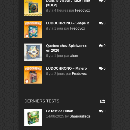
Dans le Viseur : Take Time
0
[#DLV]
il y a 4 heures
par
Fredovox
LUDOCHRONO – Shape It
0
il y a 1 jour
par
Fredovox
Quebec chez Spielworxx
0
en 2026
il y a 1 jour
par
atom
LUDOCHRONO – Minero
0
il y a 2 jours
par
Fredovox
DERNIERS TESTS
Le test de Hutan
0
14/08/2025
by
Shanouillette