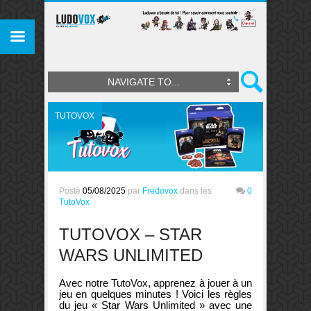
NAVIGATE TO...
TUTOVOX
Posté
05/08/2025
par
Fredovox
dans les
0
TutoVox
TUTOVOX – STAR
WARS UNLIMITED
Avec notre TutoVox, apprenez à jouer à un
jeu en quelques minutes ! Voici les règles
du jeu « Star Wars Unlimited » avec une