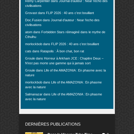
Rémy Carpentier
dans
Journal d’auteur : Near l’echo des
civilisations
Grovast
dans
FLIP 2026 : 40 ans c’est bouillant
Doc.Fusion
dans
Journal d’auteur : Near l’echo des
civilisations
atom
dans
Forbidden Stars réimaginé dans le mythe de
Cthulhu
morlockbob
dans
FLIP 2026 : 40 ans c’est bouillant
cats
dans
Ratapolis : À bon chat, bon rat
Groule
dans
Horreur à Arkham JCE : Chapitre Deux –
N’est pas morte une gamme qui à jamais sort
Groule
dans
Life of the AMAZONIA : En phasme avec la
nature
morlockbob
dans
Life of the AMAZONIA : En phasme
avec la nature
Salmanazar
dans
Life of the AMAZONIA : En phasme
avec la nature
DERNIÈRES PUBLICATIONS