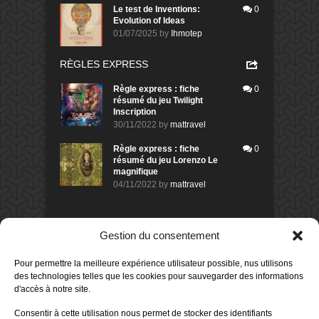
Le test de Inventions:
0
Evolution of Ideas
01/07/2025
by
Ihmotep
RÈGLES EXPRESS
Règle express : fiche
0
résumé du jeu Twilight
Inscription
30/11/2022
by
mattravel
Règle express : fiche
0
résumé du jeu Lorenzo Le
magnifique
04/11/2022
by
mattravel
DERNIERS AVIS DES MEMBRES
Gestion du consentement
60%
Avis de
morlockbob
Pour permettre la meilleure expérience utilisateur possible, nus utilisons
Sur le jeu Collect!
des technologies telles que les cookies pour sauvegarder des informations
Publié le
il y a 16 heures
d'accès à notre site.
80%
Avis de
morlockbob
Consentir à cette utilisation nous permet de stocker des identifiants