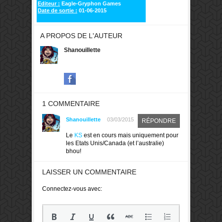
Editeur :
Eagle-Gryphon Games
Date de sortie :
01-06-2015
A PROPOS DE L'AUTEUR
Shanouillette
1 COMMENTAIRE
Shanouillette
03/03/2015
RÉPONDRE
Le
KS
est en cours mais uniquement pour
les Etats Unis/Canada (et l’australie)
bhou!
LAISSER UN COMMENTAIRE
Connectez-vous avec: