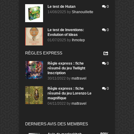
Le test de Hutan
0
14/08/2025
by
Shanouillette
Le test de Inventions:
0
Evolution of Ideas
01/07/2025
by
Ihmotep
RÈGLES EXPRESS
Règle express : fiche
0
résumé du jeu Twilight
Inscription
30/11/2022
by
mattravel
Règle express : fiche
0
résumé du jeu Lorenzo Le
magnifique
04/11/2022
by
mattravel
DERNIERS AVIS DES MEMBRES