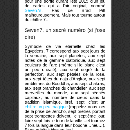
pour une sortie durant l’été 2015 d’un jeu
de cartes qui a l’air original, nommé
Seven7s
. Pas de Brad Pitt
malheureusement. Mais tout tourne autour
du chiffre 7…
Seven7, un sacré numéro (si j’ose
dire)
Symbole de vie éternelle chez les
Egyptiens, 7 correspond aux sept jours de
la semaine, aux sept planètes, aux sept
notes de la gamme diatonique, aux sept
couleurs de l’arc (même si le blanc c’est
un peu cheaté), aux sept degré de la
perfection, aux sept pétales de la rose,
aux sept têtes du naja d’Angkor, aux sept
emblèmes du Bouddha, aux sept chakras,
aux sept branches du chandelier, aux sept
merveilles du monde, aux sept péchés
capitaux, au nombre de cieux dans la
tradition islamique, bref, sept, c’est un
chiffre un peu magique
(rappelez-vous lors
de la prise de Jéricho, sept prêtres portant
sept trompettes doivent, le septième jour,
faire sept fois le tour de la ville…et tournez
7 fois la langue dans leur bouche…heu…).
Et ça méritait bien un jeu !