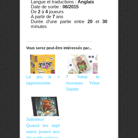
Langue et traductions :
Anglais
Date de sortie :
06/2015
De
2
à
4
joueurs
A partir de
7
ans
Durée d’une partie entre
20
et
30
minutes
Vous serez peut-être intéressés par...
Le jeu le +
7 Yokai le
opportuniste
nouveau Yokai
Septet
Saboteur –
Quand les sept
nains jouent aux
dix petits nègres