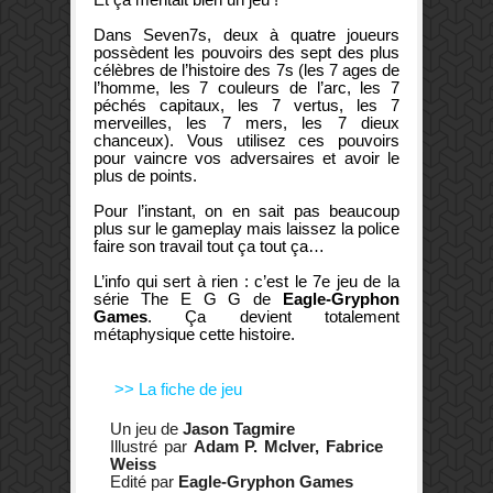
Dans
Seven7s,
deux à quatre joueurs
possèdent
les pouvoirs des
sept
des plus
célèbres
de l’histoire
d
es
7s (les 7 ages de
l’homme, les 7 couleurs de l’arc, les 7
péchés capitaux, les 7 vertus, les 7
merveilles, les 7 mers, les 7 dieux
chanceux)
. Vous u
tilisez ces
pouvoirs
pour vaincre vos adversaires et avoir le
plus de points
.
Pour l’instant, on en sait pas beaucoup
plus sur le gameplay mais laissez la police
faire son travail tout ça tout ça…
L’info qui sert à rien : c’est le 7e jeu de la
série The E G G de
Eagle-Gryphon
Games
. Ça devient totalement
métaphysique cette histoire.
>> La fiche de jeu
Un jeu de
Jason Tagmire
Illustré par
Adam P. McIver, Fabrice
Weiss
Edité par
Eagle-Gryphon Games