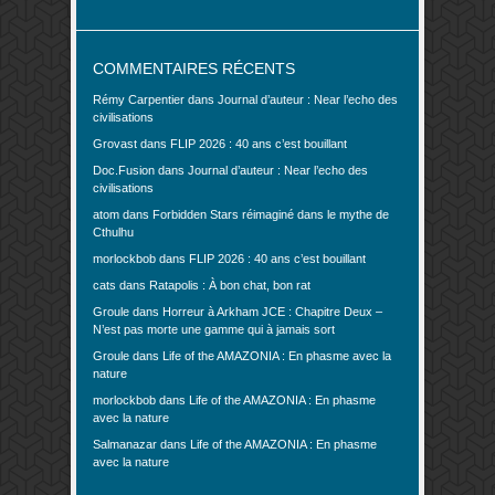
COMMENTAIRES RÉCENTS
Rémy Carpentier
dans
Journal d’auteur : Near l’echo des
civilisations
Grovast
dans
FLIP 2026 : 40 ans c’est bouillant
Doc.Fusion
dans
Journal d’auteur : Near l’echo des
civilisations
atom
dans
Forbidden Stars réimaginé dans le mythe de
Cthulhu
morlockbob
dans
FLIP 2026 : 40 ans c’est bouillant
cats
dans
Ratapolis : À bon chat, bon rat
Groule
dans
Horreur à Arkham JCE : Chapitre Deux –
N’est pas morte une gamme qui à jamais sort
Groule
dans
Life of the AMAZONIA : En phasme avec la
nature
morlockbob
dans
Life of the AMAZONIA : En phasme
avec la nature
Salmanazar
dans
Life of the AMAZONIA : En phasme
avec la nature