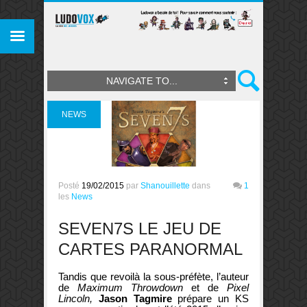
NAVIGATE TO...
NEWS
Posté
19/02/2015
par
Shanouillette
dans
1
les
News
SEVEN7S LE JEU DE
CARTES PARANORMAL
Tandis que revoilà la sous-préfète, l’auteur
de
Maximum Throwdown
et de
Pixel
Lincoln,
Jason Tagmire
prépare un KS