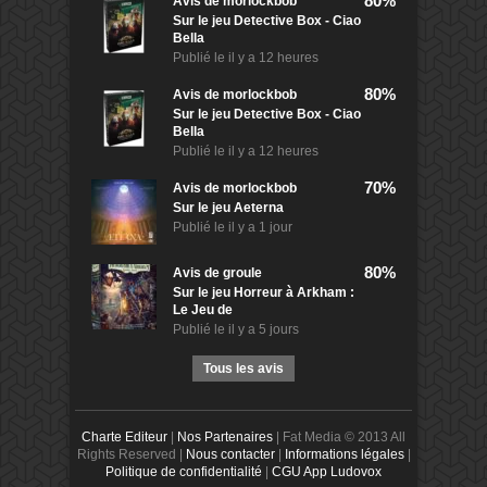
80%
Avis de
morlockbob
Sur le jeu Detective Box - Ciao
Bella
Publié le
il y a 12 heures
80%
Avis de
morlockbob
Sur le jeu Detective Box - Ciao
Bella
Publié le
il y a 12 heures
70%
Avis de
morlockbob
Sur le jeu Aeterna
Publié le
il y a 1 jour
80%
Avis de
groule
Sur le jeu Horreur à Arkham :
Le Jeu de
Publié le
il y a 5 jours
Tous les avis
Charte Editeur
|
Nos Partenaires
| Fat Media © 2013 All
Rights Reserved |
Nous contacter
|
Informations légales
|
Politique de confidentialité
|
CGU App Ludovox