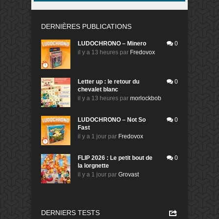
DERNIÈRES PUBLICATIONS
LUDOCHRONO – Minero
0
il y a 13 heures
par
Fredovox
Letter up : le retour du
0
chevalet blanc
il y a 13 heures
par
morlockbob
LUDOCHRONO – Not So
0
Fast
il y a 1 jour
par
Fredovox
FLIP 2026 : Le petit bout de
0
la lorgnette
il y a 1 jour
par
Grovast
DERNIERS TESTS