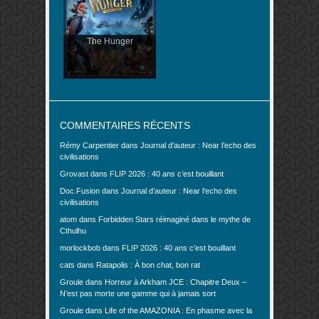
The Hunger
COMMENTAIRES RÉCENTS
Rémy Carpentier
dans
Journal d’auteur : Near l’echo des
civilisations
Grovast
dans
FLIP 2026 : 40 ans c’est bouillant
Doc.Fusion
dans
Journal d’auteur : Near l’echo des
civilisations
atom
dans
Forbidden Stars réimaginé dans le mythe de
Cthulhu
morlockbob
dans
FLIP 2026 : 40 ans c’est bouillant
cats
dans
Ratapolis : À bon chat, bon rat
Groule
dans
Horreur à Arkham JCE : Chapitre Deux –
N’est pas morte une gamme qui à jamais sort
Groule
dans
Life of the AMAZONIA : En phasme avec la