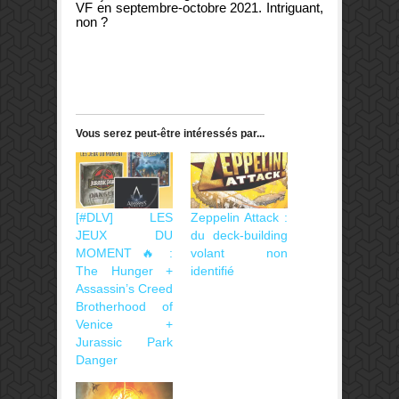
VF en septembre-octobre 2021. Intriguant,
non ?
Vous serez peut-être intéressés par...
[#DLV] LES
Zeppelin Attack :
JEUX DU
du deck-building
MOMENT 🔥 :
volant non
The Hunger +
identifié
Assassin’s Creed
Brotherhood of
Venice +
Jurassic Park
Danger