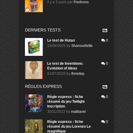
il y a 2 jours
par
Fredovox
DERNIERS TESTS
Le test de Hutan
0
14/08/2025
by
Shanouillette
Le test de Inventions:
0
Evolution of Ideas
01/07/2025
by
Ihmotep
RÈGLES EXPRESS
Règle express : fiche
0
résumé du jeu Twilight
Inscription
30/11/2022
by
mattravel
Règle express : fiche
0
résumé du jeu Lorenzo Le
magnifique