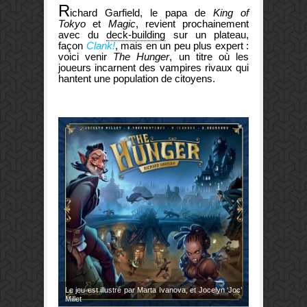
R
ichard Garfield, le papa de
King of
Tokyo
et
Magic
, revient prochainement
avec du
deck-building
sur un plateau,
façon
Clank!
, mais en un peu plus expert :
voici venir
The Hunger
, un titre où les
joueurs incarnent des vampires rivaux qui
hantent une population de citoyens.
Le jeu est illustré par Marta Ivanova, et Jocelyn ‘Joc’
Millet