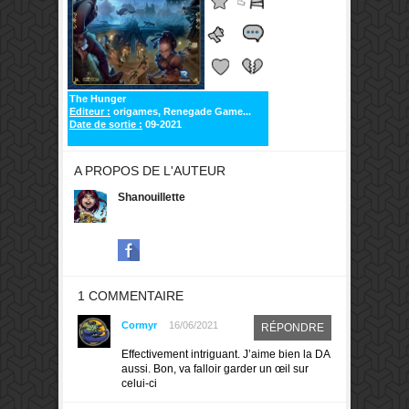
The Hunger
Editeur :
origames, Renegade Game...
Date de sortie :
09-2021
A PROPOS DE L'AUTEUR
Shanouillette
1 COMMENTAIRE
Cormyr
16/06/2021
RÉPONDRE
Effectivement intriguant. J’aime bien la DA
aussi. Bon, va falloir garder un œil sur
celui-ci