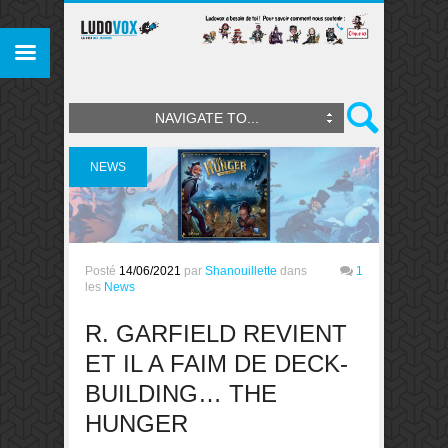
NAVIGATE TO...
NEWS
Posté
14/06/2021
par
Shanouillette
dans
1
les
News
R. GARFIELD REVIENT
ET IL A FAIM DE DECK-
BUILDING… THE
HUNGER