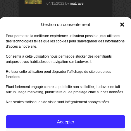
04/11/2022
by
mattravel
DERNIERS AVIS DES MEMBRES
Gestion du consentement
60%
Avis de
morlockbob
Pour permettre la meilleure expérience utilisateur possible, nus utilisons
Sur le jeu Collect!
des technologies telles que les cookies pour sauvegarder des informations
Publié le
il y a 1 jour
d'accès à notre site.
80%
Consentir à cette utilisation nous permet de stocker des identifiants
Avis de
morlockbob
uniques et vos habitudes de navigation sur Ludovox.fr.
Sur le jeu Detective Box - Ciao
Bella
Refuser cette utilisation peut dégrader l'affichage du site ou de ses
Publié le
il y a 2 jours
fonctions.
80%
Avis de
morlockbob
Etant fortement engagé contre la publicité non sollicitée, Ludovox ne fait
Sur le jeu Detective Box - Ciao
Bella
aucun usage marketing, publicitaire ou de profilage ciblé sur ces données.
Publié le
il y a 2 jours
Nos seules statistiques de visite sont intégralement anonymisées.
70%
Avis de
morlockbob
Sur le jeu Aeterna
Publié le
il y a 3 jours
Accepter
Tous les avis