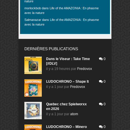
nature
morlockbob
dans
Life of the AMAZONIA : En phasme
avec la nature
Salmanazar
dans
Life of the AMAZONIA : En phasme
avec la nature
DERNIÈRES PUBLICATIONS
Dans le Viseur : Take Time
0
[#DLV]
il y a 19 heures
par
Fredovox
LUDOCHRONO – Shape It
0
il y a 1 jour
par
Fredovox
Quebec chez Spielworxx
0
en 2026
il y a 1 jour
par
atom
LUDOCHRONO – Minero
0