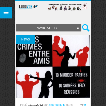
NAVIGATE TO...
NEWS
Posté
17/12/2013
par
Shanouillette
dans
0