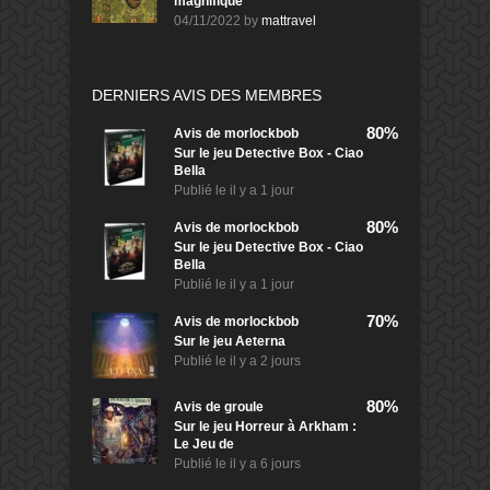
magnifique
04/11/2022
by
mattravel
DERNIERS AVIS DES MEMBRES
80%
Avis de
morlockbob
Sur le jeu Detective Box - Ciao
Bella
Publié le
il y a 1 jour
80%
Avis de
morlockbob
Sur le jeu Detective Box - Ciao
Bella
Publié le
il y a 1 jour
70%
Avis de
morlockbob
Sur le jeu Aeterna
Publié le
il y a 2 jours
80%
Avis de
groule
Sur le jeu Horreur à Arkham :
Le Jeu de
Publié le
il y a 6 jours