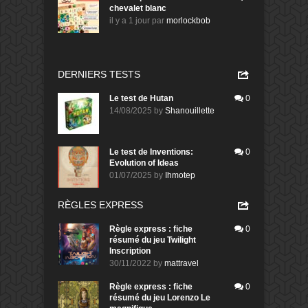
chevalet blanc
il y a 1 jour
par
morlockbob
DERNIERS TESTS
Le test de Hutan
0
14/08/2025
by
Shanouillette
Le test de Inventions:
0
Evolution of Ideas
01/07/2025
by
Ihmotep
RÈGLES EXPRESS
Règle express : fiche
0
résumé du jeu Twilight
Inscription
30/11/2022
by
mattravel
Règle express : fiche
0
résumé du jeu Lorenzo Le