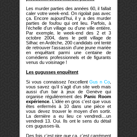
Les murder parties des années 60, il fallait
caler votre week-end. On rigolait pas avec
ça. Encore aujourd'hui, il y a des murder
parties de foufou qui ont lieu. Parfois, à
l'échelle d'un village ou d'une ville entière.
Par exemple, le week-end des 2 et 3
octobre 2004, dans le petit village de
Silhac en Ardèche, 200 candidats ont tenté
de retrouver l'assassin d'une jeune mariée
en enquêtant parmi une centaine de
comédiens professionnels et de figurants
venus du voisinage !
Les gugusses enquêtent
Si vous connaissez l'excellent
Gus n Co
,
vous savez qu'il s'agit d'un site web mais
aussi d'un bar à jeux de Genève qui
organise régulièrement des
Panic Room
expérience
. L'idée en gros c'est que vous
êtes enfermés à 10 dans une pièce et
vous devez trouver le moyen d'en sortir.
La dernière a eu lieu ce vendredi…un
vendredi 13. Oui. Ils ont le sens du détail
ces gugusses-là.
Des fois c'est pire que ça, c'est carrément