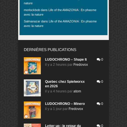
nature
morlockbob
dans
Life of the AMAZONIA : En phasme
avec la nature
Salmanazar
dans
Life of the AMAZONIA : En phasme
avec la nature
DERNIÈRES PUBLICATIONS
LUDOCHRONO – Shape It
0
il y a 2 heures
par
Fredovox
Quebec chez Spielworxx
0
en 2026
il y a 4 heures
par
atom
LUDOCHRONO – Minero
0
il y a 1 jour
par
Fredovox
Letter up : le retour du
0