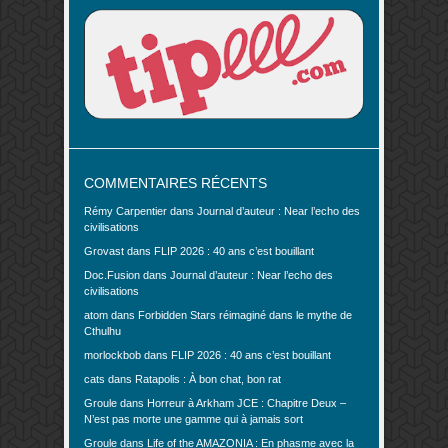
COMMENTAIRES RÉCENTS
Rémy Carpentier
dans
Journal d’auteur : Near l’echo des
civilisations
Grovast
dans
FLIP 2026 : 40 ans c’est bouillant
Doc.Fusion
dans
Journal d’auteur : Near l’echo des
civilisations
atom
dans
Forbidden Stars réimaginé dans le mythe de
Cthulhu
morlockbob
dans
FLIP 2026 : 40 ans c’est bouillant
cats
dans
Ratapolis : À bon chat, bon rat
Groule
dans
Horreur à Arkham JCE : Chapitre Deux –
N’est pas morte une gamme qui à jamais sort
Groule
dans
Life of the AMAZONIA : En phasme avec la