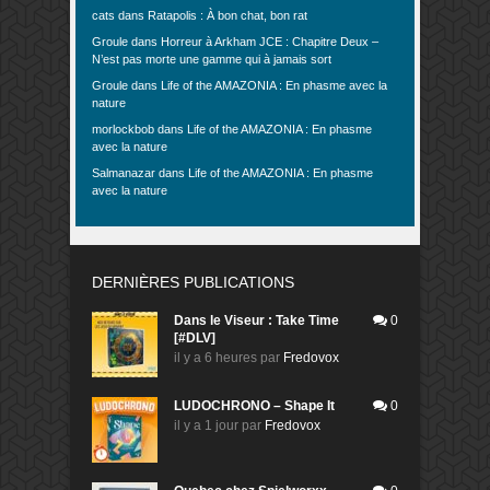
cats
dans
Ratapolis : À bon chat, bon rat
Groule
dans
Horreur à Arkham JCE : Chapitre Deux –
N’est pas morte une gamme qui à jamais sort
Groule
dans
Life of the AMAZONIA : En phasme avec la
nature
morlockbob
dans
Life of the AMAZONIA : En phasme
avec la nature
Salmanazar
dans
Life of the AMAZONIA : En phasme
avec la nature
DERNIÈRES PUBLICATIONS
Dans le Viseur : Take Time
0
[#DLV]
il y a 6 heures
par
Fredovox
LUDOCHRONO – Shape It
0
il y a 1 jour
par
Fredovox