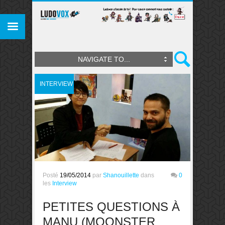
NAVIGATE TO...
INTERVIEW
Posté
19/05/2014
par
Shanouillette
dans
0
les
Interview
PETITES QUESTIONS À
MANU (MOONSTER