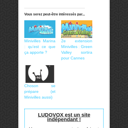
Vous serez peut-être intéressés par...
Minivilles Marina
2e extension
: qu’est ce que
Minivilles : Green
ça apporte ?
Valley sortira
pour Cannes
Choson se
prépare (et
Minivilles aussi)
LUDOVOX est un site
indépendant !