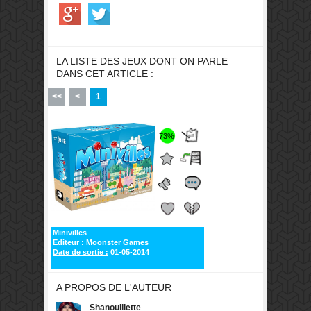
LA LISTE DES JEUX DONT ON PARLE
DANS CET ARTICLE :
<<
<
1
73%
Minivilles
Editeur :
Moonster Games
Date de sortie :
01-05-2014
A PROPOS DE L'AUTEUR
Shanouillette