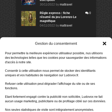
30/11/2022
by
mattravel
Règle express : fiche
0
résumé du jeu Lorenzo Le
magnifique
04/11/2022
by
mattravel
DERNIERS AVIS DES MEMBRES
Gestion du consentement
60%
Avis de
morlockbob
Pour permettre la meilleure expérience utilisateur possible, nus utilisons
Sur le jeu Collect!
des technologies telles que les cookies pour sauvegarder des informations
Publié le
il y a 17 heures
d'accès à notre site.
80%
Avis de
morlockbob
Consentir à cette utilisation nous permet de stocker des identifiants
Sur le jeu Detective Box - Ciao
uniques et vos habitudes de navigation sur Ludovox.fr.
Bella
Publié le
il y a 2 jours
Refuser cette utilisation peut dégrader l'affichage du site ou de ses
fonctions.
80%
Avis de
morlockbob
Sur le jeu Detective Box - Ciao
Etant fortement engagé contre la publicité non sollicitée, Ludovox ne fait
Bella
aucun usage marketing, publicitaire ou de profilage ciblé sur ces données.
Publié le
il y a 2 jours
Nos seules statistiques de visite sont intégralement anonymisées.