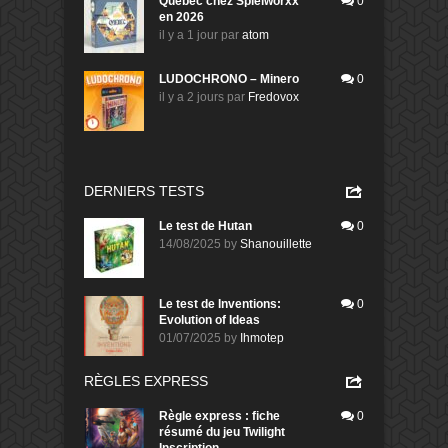
Quebec chez Spielworxx
0
en 2026
il y a 1 jour
par
atom
LUDOCHRONO – Minero
0
il y a 2 jours
par
Fredovox
DERNIERS TESTS
Le test de Hutan
0
14/08/2025
by
Shanouillette
Le test de Inventions:
0
Evolution of Ideas
01/07/2025
by
Ihmotep
RÈGLES EXPRESS
Règle express : fiche
0
résumé du jeu Twilight
Inscription