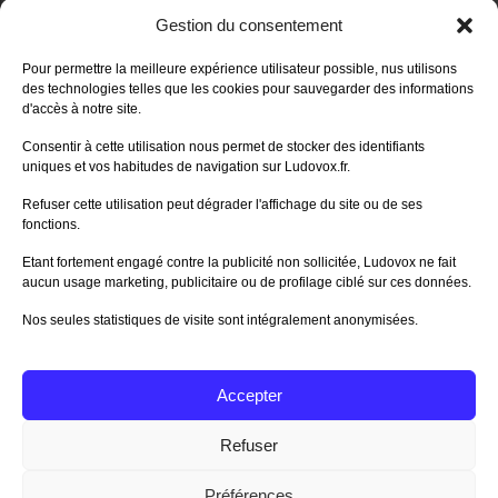
DERNIERS AVIS DES MEMBRES
Gestion du consentement
60%
Avis de
morlockbob
Pour permettre la meilleure expérience utilisateur possible, nus utilisons
Sur le jeu Collect!
des technologies telles que les cookies pour sauvegarder des informations
Publié le
il y a 1 jour
d'accès à notre site.
80%
Avis de
morlockbob
Consentir à cette utilisation nous permet de stocker des identifiants
Sur le jeu Detective Box - Ciao
uniques et vos habitudes de navigation sur Ludovox.fr.
Bella
Publié le
il y a 2 jours
Refuser cette utilisation peut dégrader l'affichage du site ou de ses
fonctions.
80%
Avis de
morlockbob
Sur le jeu Detective Box - Ciao
Etant fortement engagé contre la publicité non sollicitée, Ludovox ne fait
Bella
aucun usage marketing, publicitaire ou de profilage ciblé sur ces données.
Publié le
il y a 2 jours
Nos seules statistiques de visite sont intégralement anonymisées.
70%
Avis de
morlockbob
Sur le jeu Aeterna
Publié le
il y a 3 jours
Accepter
Tous les avis
Refuser
Préférences
Charte Editeur
|
Nos Partenaires
| Fat Media © 2013 All