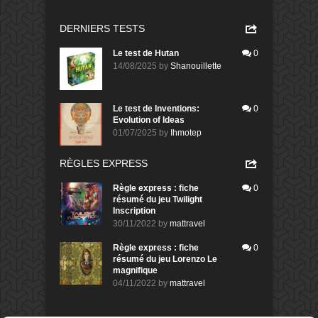
DERNIERS TESTS
Le test de Hutan
0
14/08/2025
by
Shanouillette
Le test de Inventions:
0
Evolution of Ideas
01/07/2025
by
Ihmotep
RÈGLES EXPRESS
Règle express : fiche
0
résumé du jeu Twilight
Inscription
30/11/2022
by
mattravel
Règle express : fiche
0
résumé du jeu Lorenzo Le
magnifique
04/11/2022
by
mattravel