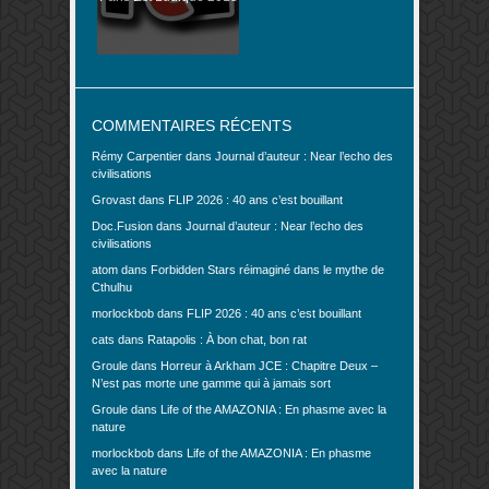
COMMENTAIRES RÉCENTS
Rémy Carpentier
dans
Journal d’auteur : Near l’echo des
civilisations
Grovast
dans
FLIP 2026 : 40 ans c’est bouillant
Doc.Fusion
dans
Journal d’auteur : Near l’echo des
civilisations
atom
dans
Forbidden Stars réimaginé dans le mythe de
Cthulhu
morlockbob
dans
FLIP 2026 : 40 ans c’est bouillant
cats
dans
Ratapolis : À bon chat, bon rat
Groule
dans
Horreur à Arkham JCE : Chapitre Deux –
N’est pas morte une gamme qui à jamais sort
Groule
dans
Life of the AMAZONIA : En phasme avec la
nature
morlockbob
dans
Life of the AMAZONIA : En phasme
avec la nature