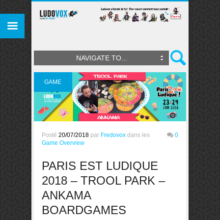
NAVIGATE TO...
GAME
OVERVIEW
Posté
20/07/2018
par
Fredovox
dans les
0
Game Overview
PARIS EST LUDIQUE
2018 – TROOL PARK –
ANKAMA
BOARDGAMES