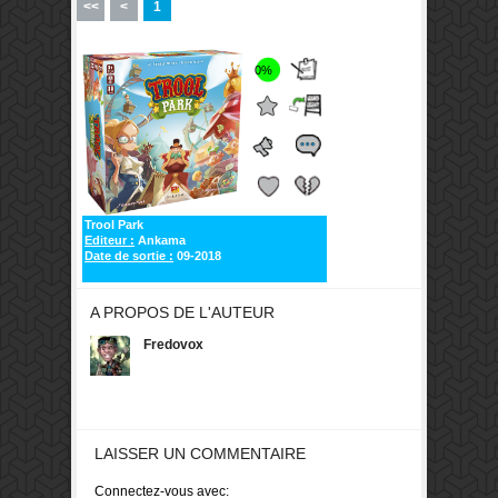
<<
<
1
0%
Trool Park
Editeur :
Ankama
Date de sortie :
09-2018
A PROPOS DE L'AUTEUR
Fredovox
LAISSER UN COMMENTAIRE
Connectez-vous avec: