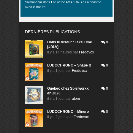
Salmanazar
dans
Life of the AMAZONIA : En phasme
avec la nature
DERNIÈRES PUBLICATIONS
Dans le Viseur : Take Time
0
[#DLV]
il y a 14 heures
par
Fredovox
LUDOCHRONO – Shape It
0
il y a 1 jour
par
Fredovox
Quebec chez Spielworxx
0
en 2026
il y a 1 jour
par
atom
LUDOCHRONO – Minero
0
il y a 2 jours
par
Fredovox