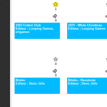
1
0
1923 Cotton Club
1975 - White Christmas
Editeur : Looping Games,
Editeur : Looping Games
origames
0
0
Bitoku
Bitoku - Resutoran
Editeur : Devir, Iello
Editeur : Devir, Iello