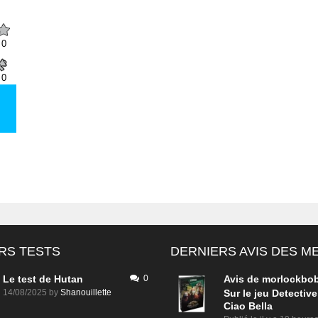
0
0
RS TESTS
DERNIERS AVIS DES 
Le test de Hutan
0
Avis de
morlockbo
14/08/2025
by
Shanouillette
Sur le jeu Detective
Ciao Bella