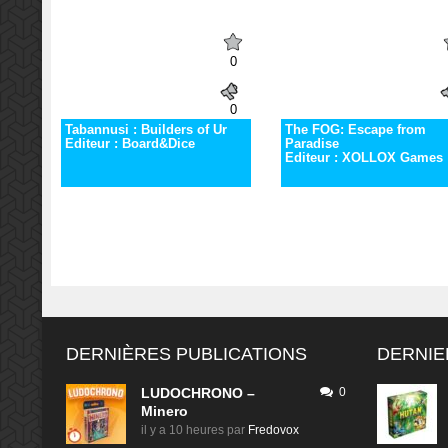
0
0
Tabannusi : Builders of Ur
The FOG: Escape from
Editeur : Board&Dice
Paradise
Editeur : XOLLOX Games
DERNIÈRES PUBLICATIONS
DERNIE
LUDOCHRONO –
0
Minero
il y a 10 heures
par
Fredovox