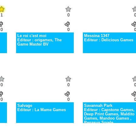
1
0
0
0
Le roi c'est moi
Messina 1347
Editeur : origames, The
Editeur : Delicious Games
Game Master BV
0
0
0
0
Salvage
Savannah Park
Editeur : La Mame Games
Editeur : Capstone Games,
Deep Print Games, Maldito
Games, Mandoo Games ,
Pegasus Spiele