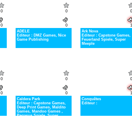
0
0
0
0
ADELE
Ark Nova
Editeur : DMZ Games, Nice
Editeur : Capstone Games,
Game Publishing
Feuerland Spiele, Super
Meeple
0
0
0
0
Caldera Park
Conquêtes
Editeur : Capstone Games,
Editeur :
Deep Print Games, Maldito
Games, Mandoo Games ,
Pegasus Spiele, Super
Meeple