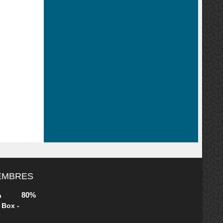
MEMBRES
80%
b
 Box -