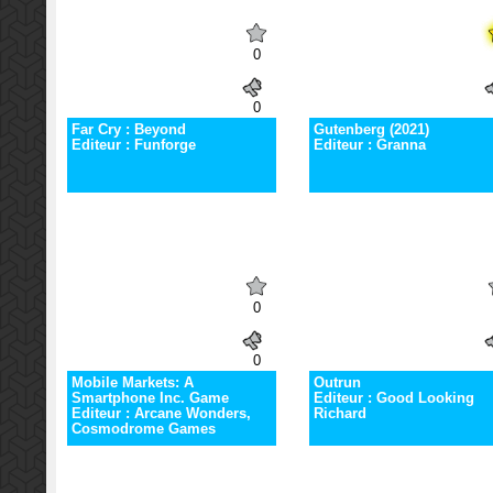
0
0
Far Cry : Beyond
Gutenberg (2021)
Editeur : Funforge
Editeur : Granna
0
0
Mobile Markets: A
Outrun
Smartphone Inc. Game
Editeur : Good Looking
Editeur : Arcane Wonders,
Richard
Cosmodrome Games