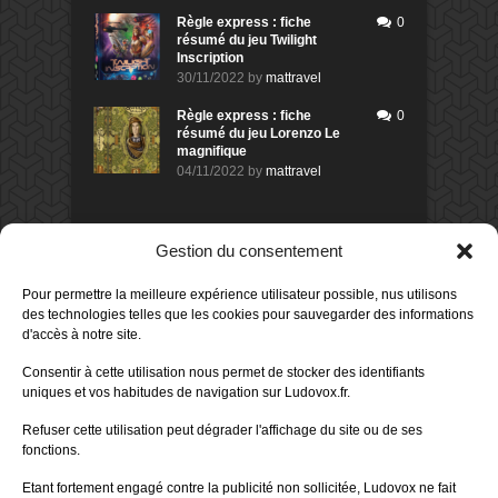
Règle express : fiche
0
résumé du jeu Twilight
Inscription
30/11/2022
by
mattravel
Règle express : fiche
0
résumé du jeu Lorenzo Le
magnifique
04/11/2022
by
mattravel
DERNIERS AVIS DES MEMBRES
Gestion du consentement
60%
Avis de
morlockbob
Pour permettre la meilleure expérience utilisateur possible, nus utilisons
Sur le jeu Collect!
des technologies telles que les cookies pour sauvegarder des informations
Publié le
il y a 1 jour
d'accès à notre site.
80%
Consentir à cette utilisation nous permet de stocker des identifiants
Avis de
morlockbob
uniques et vos habitudes de navigation sur Ludovox.fr.
Sur le jeu Detective Box - Ciao
Bella
Refuser cette utilisation peut dégrader l'affichage du site ou de ses
Publié le
il y a 3 jours
fonctions.
80%
Avis de
morlockbob
Etant fortement engagé contre la publicité non sollicitée, Ludovox ne fait
Sur le jeu Detective Box - Ciao