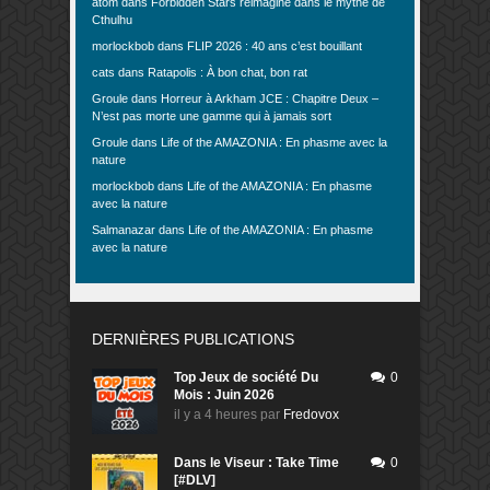
atom
dans
Forbidden Stars réimaginé dans le mythe de
Cthulhu
morlockbob
dans
FLIP 2026 : 40 ans c’est bouillant
cats
dans
Ratapolis : À bon chat, bon rat
Groule
dans
Horreur à Arkham JCE : Chapitre Deux –
N’est pas morte une gamme qui à jamais sort
Groule
dans
Life of the AMAZONIA : En phasme avec la
nature
morlockbob
dans
Life of the AMAZONIA : En phasme
avec la nature
Salmanazar
dans
Life of the AMAZONIA : En phasme
avec la nature
DERNIÈRES PUBLICATIONS
Top Jeux de société Du
0
Mois : Juin 2026
il y a 4 heures
par
Fredovox
Dans le Viseur : Take Time
0
[#DLV]