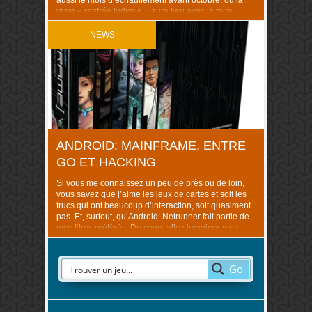
aussi le mois d’échauffement avant octobre, où la
vraie « rentrée ludique » aura lieu avec la foire
d’Essen… Faisons le tour des sorties du mois !
Blackrock Games 07/09 : ..
NEWS
ANDROID: MAINFRAME, ENTRE
GO ET HACKING
Si vous me connaissez un peu de près ou de loin,
vous savez que j’aime les jeux de cartes et soit les
trucs qui ont beaucoup d’interaction, soit quasiment
pas. Et, surtout, qu’Android: Netrunner fait partie de
mes titres préférés. Du coup, allez imaginer mon
plaisir quand Shanouillette m’a fait passer un
communiqué de presse ..
Go