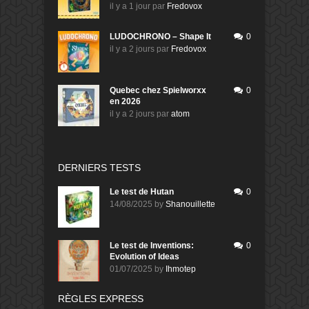
il y a 1 jour
par
Fredovox
LUDOCHRONO – Shape It
0
il y a 2 jours
par
Fredovox
Quebec chez Spielworxx
0
en 2026
il y a 2 jours
par
atom
DERNIERS TESTS
Le test de Hutan
0
14/08/2025
by
Shanouillette
Le test de Inventions:
0
Evolution of Ideas
01/07/2025
by
Ihmotep
RÈGLES EXPRESS