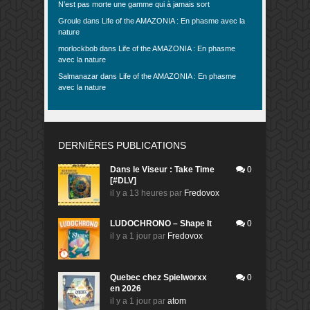
N’est pas morte une gamme qui à jamais sort
Groule
dans
Life of the AMAZONIA : En phasme avec la
nature
morlockbob
dans
Life of the AMAZONIA : En phasme
avec la nature
Salmanazar
dans
Life of the AMAZONIA : En phasme
avec la nature
DERNIÈRES PUBLICATIONS
Dans le Viseur : Take Time
0
[#DLV]
il y a 13 heures
par
Fredovox
LUDOCHRONO – Shape It
0
il y a 1 jour
par
Fredovox
Quebec chez Spielworxx
0
en 2026
il y a 1 jour
par
atom