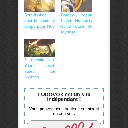
Serenissima
Bombyx, Yoann
aborde juste à
Levet : Humanity
temps pour Noël
et le retour de
!
Myrmes
3 questions à
Yoann Levet,
auteur de
Myrmes
LUDOVOX est un site
indépendant !
Vous pouvez nous soutenir en faisant
un don sur :