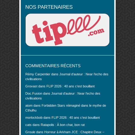
NOS PARTENAIRES
COMMENTAIRES RÉCENTS
Rémy Carpentier
dans
Journal d’auteur : Near l’echo des
civilisations
Grovast
dans
FLIP 2026 : 40 ans c’est bouillant
Doc.Fusion
dans
Journal d’auteur : Near l’echo des
civilisations
atom
dans
Forbidden Stars réimaginé dans le mythe de
Cthulhu
morlockbob
dans
FLIP 2026 : 40 ans c’est bouillant
cats
dans
Ratapolis : À bon chat, bon rat
Groule
dans
Horreur à Arkham JCE : Chapitre Deux –