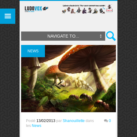
NAVIGATE TO...
NEWS
Posté
13/02/2013
par
Shanouillette
dans
0
les
News