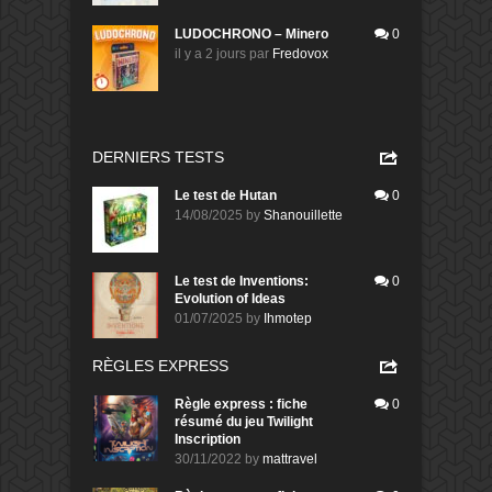
LUDOCHRONO – Minero
0
il y a 2 jours
par
Fredovox
DERNIERS TESTS
Le test de Hutan
0
14/08/2025
by
Shanouillette
Le test de Inventions:
0
Evolution of Ideas
01/07/2025
by
Ihmotep
RÈGLES EXPRESS
Règle express : fiche
0
résumé du jeu Twilight
Inscription
30/11/2022
by
mattravel